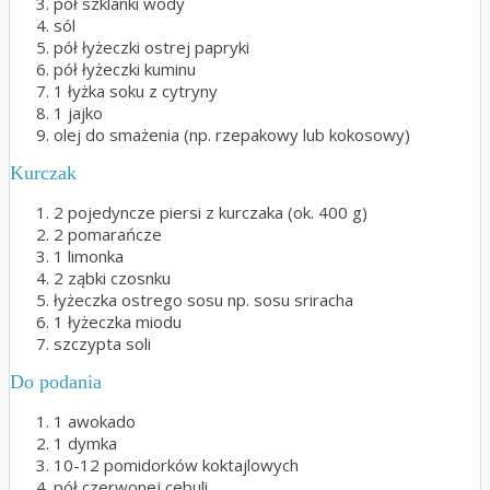
pół szklanki wody
sól
pół łyżeczki ostrej papryki
pół łyżeczki kuminu
1 łyżka soku z cytryny
1 jajko
olej do smażenia (np. rzepakowy lub kokosowy)
Kurczak
2 pojedyncze piersi z kurczaka (ok. 400 g)
2 pomarańcze
1 limonka
2 ząbki czosnku
łyżeczka ostrego sosu np. sosu sriracha
1 łyżeczka miodu
szczypta soli
Do podania
1 awokado
1 dymka
10-12 pomidorków koktajlowych
pół czerwonej cebuli