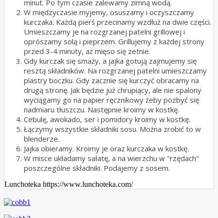
minut. Po tym czasie zalewamy zimną wodą.
W międzyczasie myjemy, osuszamy i oczyszczamy
kurczaka. Każdą pierś przecinamy wzdłuż na dwie części.
Umieszczamy je na rozgrzanej patelni grillowej i
oprószamy solą i pieprzem. Grillujemy z każdej strony
przed 3-4 minuty, aż mięso się zetnie.
Gdy kurczak się smaży, a jajka gotują zajmujemy się
resztą składników. Na rozgrzanej patelni umieszczamy
plastry boczku. Gdy zacznie się kurczyć obracamy na
drugą stronę. Jak będzie już chrupiący, ale nie spalony
wyciągamy go na papier ręcznikowy żeby pozbyć się
nadmiaru tłuszczu. Następnie kroimy w kostkę.
Cebulę, awokado, ser i pomidory kroimy w kostkę.
Łączymy wszystkie składniki sosu. Można zrobić to w
blenderze.
Jajka obieramy. Kroimy je oraz kurczaka w kostkę.
W misce układamy sałatę, a na wierzchu w "rzędach"
poszczególne składniki. Podajemy z sosem.
Lunchoteka https://www.lunchoteka.com/