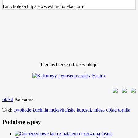
Lunchoteka https://www.lunchoteka.com/
Przepis bierze udział w akcji:
obiad
Kategoria:
Tagi:
awokado
kuchnia meksykańska
kurczak
mięso
obiad
tortilla
Podobne wpisy