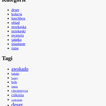
deser
kolacja
lunchbox
obiad
przekąska
przekąski
recenzja
sałatka
śniadanie
zupa
Tagi
awokado
bakalie
bataty
bób
ciasto
ciecierzyca
cukinia
czekolada
deser