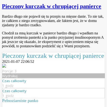
Pieczony kurczak w chrupiącej panierce
Bardzo długo nie pojawił się tu przepis na mięsne danie. To nie tak,
że całkiem z niego zrezygnowałam, ale faktem jest, że w domu
zjadamy je bardzo rzadko.
Chodził za mną kurczak w panierce bardzo długo i wpadłam na
pomysł zrobienia panierki a la panko przyjaznej insulinoopornym
A
jak jeszcze się okazało, że eksperyment z upieczeniem mięsa się
powiódł, to postanowiłam podzielić się z Wami przepisem.
Pieczony kurczak w chrupiącej panierce
2021-01-07 22:06:52
Porcje: 3
Wydrukuj
Czas całkowity
1 godz
Czas całkowity
1 godz
Pełnoziarniste panko