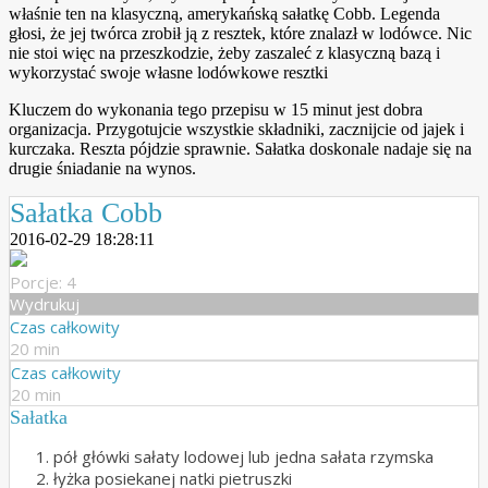
właśnie ten na klasyczną, amerykańską sałatkę Cobb. Legenda
głosi, że jej twórca zrobił ją z resztek, które znalazł w lodówce. Nic
nie stoi więc na przeszkodzie, żeby zaszaleć z klasyczną bazą i
wykorzystać swoje własne lodówkowe resztki
Kluczem do wykonania tego przepisu w 15 minut jest dobra
organizacja. Przygotujcie wszystkie składniki, zacznijcie od jajek i
kurczaka. Reszta pójdzie sprawnie. Sałatka doskonale nadaje się na
drugie śniadanie na wynos.
Sałatka Cobb
2016-02-29 18:28:11
Porcje: 4
Wydrukuj
Czas całkowity
20 min
Czas całkowity
20 min
Sałatka
pół główki sałaty lodowej lub jedna sałata rzymska
łyżka posiekanej natki pietruszki