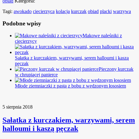
obiad
Kategoria:
Tagi:
awokado
ciecierzyca
kolacja
kurczak
obiad
placki
warzywa
Podobne wpisy
Makowe naleśniki z
ciecierzycy
Sałatka z kurczakiem, warzywami, serem halloumi i kaszą
pęczak
Pieczony kurczak
w chrupiącej panierce
Młode ziemniaczki z pastą z bobu z wędzonym łososiem
5 sierpnia 2018
Sałatka z kurczakiem, warzywami, serem
halloumi i kaszą pęczak