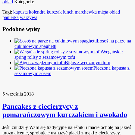
obiad
Kategoria:
Tagi:
kapusta
kolendra
kurczak
lunch
marchewka
mięta
obiad
panierka
warzywa
Podobne wpisy
Łosoś na parze na
cukiniowym spaghetti
Wegańskie
spring rollsy z sezamowym tofu
Bigos z wędzonym tofu
Pieczona kapusta z
sezamowym sosem
5 września 2018
Pancakes z ciecierzycy z
pomarańczowym kurczakiem i awokado
Jeśli znudziły Wam się tradycyjne naleśniki i macie ochotę na jakieś
urozmaicenie, spróbujcie usmażyć placki z mąki z ciecierzycy.