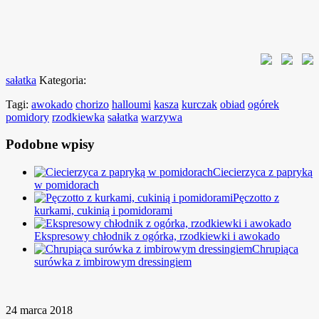
sałatka
Kategoria:
Tagi:
awokado
chorizo
halloumi
kasza
kurczak
obiad
ogórek
pomidory
rzodkiewka
sałatka
warzywa
Podobne wpisy
Ciecierzyca z papryką
w pomidorach
Pęczotto z
kurkami, cukinią i pomidorami
Ekspresowy chłodnik z ogórka, rzodkiewki i awokado
Chrupiąca
surówka z imbirowym dressingiem
24 marca 2018