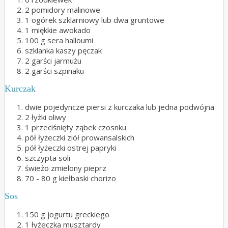
2 pomidory malinowe
1 ogórek szklarniowy lub dwa gruntowe
1 miękkie awokado
100 g sera halloumi
szklanka kaszy pęczak
2 garści jarmużu
2 garści szpinaku
Kurczak
dwie pojedyncze piersi z kurczaka lub jedna podwójna
2 łyżki oliwy
1 przeciśnięty ząbek czosnku
pół łyżeczki ziół prowansalskich
pół łyżeczki ostrej papryki
szczypta soli
świeżo zmielony pieprz
70 - 80 g kiełbaski chorizo
Sos
150 g jogurtu greckiego
1 łyżeczka musztardy