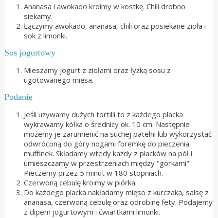
Ananasa i awokado kroimy w kostkę. Chili drobno
siekamy.
Łączymy awokado, ananasa, chili oraz posiekane zioła i
sok z limonki.
Sos jogurtowy
Mieszamy jogurt z ziołami oraz łyżką sosu z
ugotowanego mięsa.
Podanie
Jeśli używamy dużych tortilli to z każdego placka
wykrawamy kółka o średnicy ok. 10 cm. Następnie
możemy je zarumienić na suchej patelni lub wykorzystać
odwróconą do góry nogami foremkę do pieczenia
muffinek. Składamy wtedy każdy z placków na pół i
umieszczamy w przestrzeniach między "górkami".
Pieczemy przez 5 minut w 180 stopniach.
Czerwoną cebulę kroimy w piórka.
Do każdego placka nakładamy mięso z kurczaka, salsę z
ananasa, czerwoną cebulę oraz odrobinę fety. Podajemy
z dipem jogurtowym i ćwiartkami limonki.