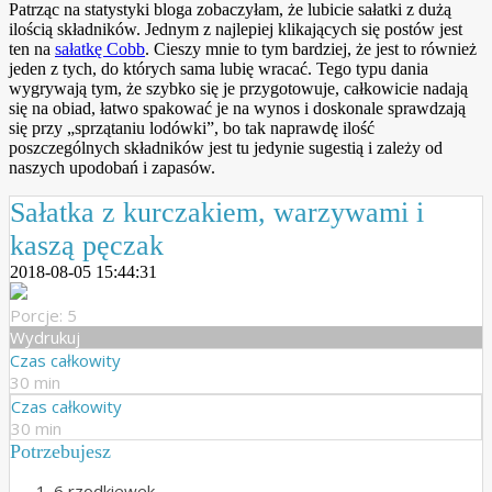
Patrząc na statystyki bloga zobaczyłam, że lubicie sałatki z dużą
ilością składników. Jednym z najlepiej klikających się postów jest
ten na
sałatkę Cobb
. Cieszy mnie to tym bardziej, że jest to również
jeden z tych, do których sama lubię wracać. Tego typu dania
wygrywają tym, że szybko się je przygotowuje, całkowicie nadają
się na obiad, łatwo spakować je na wynos i doskonale sprawdzają
się przy „sprzątaniu lodówki”, bo tak naprawdę ilość
poszczególnych składników jest tu jedynie sugestią i zależy od
naszych upodobań i zapasów.
Sałatka z kurczakiem, warzywami i
kaszą pęczak
2018-08-05 15:44:31
Porcje: 5
Wydrukuj
Czas całkowity
30 min
Czas całkowity
30 min
Potrzebujesz
6 rzodkiewek