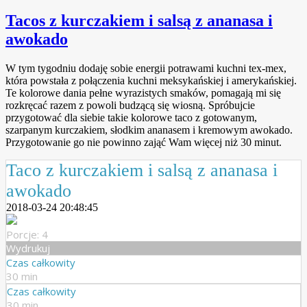
Tacos z kurczakiem i salsą z ananasa i
awokado
W tym tygodniu dodaję sobie energii potrawami kuchni tex-mex,
która powstała z połączenia kuchni meksykańskiej i amerykańskiej.
Te kolorowe dania pełne wyrazistych smaków, pomagają mi się
rozkręcać razem z powoli budzącą się wiosną. Spróbujcie
przygotować dla siebie takie kolorowe taco z gotowanym,
szarpanym kurczakiem, słodkim ananasem i kremowym awokado.
Przygotowanie go nie powinno zająć Wam więcej niż 30 minut.
Taco z kurczakiem i salsą z ananasa i
awokado
2018-03-24 20:48:45
Porcje: 4
Wydrukuj
Czas całkowity
30 min
Czas całkowity
30 min