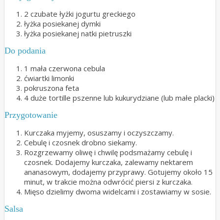
2 czubate łyżki jogurtu greckiego
łyżka posiekanej dymki
łyżka posiekanej natki pietruszki
Do podania
1 mała czerwona cebula
ćwiartki limonki
pokruszona feta
4 duże tortille pszenne lub kukurydziane (lub małe placki)
Przygotowanie
Kurczaka myjemy, osuszamy i oczyszczamy.
Cebulę i czosnek drobno siekamy.
Rozgrzewamy oliwę i chwilę podsmażamy cebulę i
czosnek. Dodajemy kurczaka, zalewamy nektarem
ananasowym, dodajemy przyprawy. Gotujemy około 15
minut, w trakcie można odwrócić piersi z kurczaka.
Mięso dzielimy dwoma widelcami i zostawiamy w sosie.
Salsa