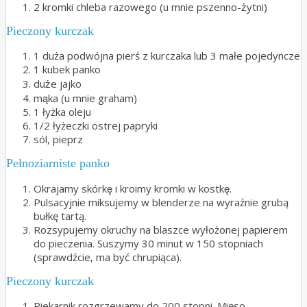
2 kromki chleba razowego (u mnie pszenno-żytni)
Pieczony kurczak
1 duża podwójna pierś z kurczaka lub 3 małe pojedyncze
1 kubek panko
duże jajko
mąka (u mnie graham)
1 łyżka oleju
1/2 łyżeczki ostrej papryki
sól, pieprz
Pełnoziarniste panko
Okrajamy skórkę i kroimy kromki w kostkę.
Pulsacyjnie miksujemy w blenderze na wyraźnie grubą
bułkę tartą.
Rozsypujemy okruchy na blaszce wyłożonej papierem
do pieczenia. Suszymy 30 minut w 150 stopniach
(sprawdźcie, ma być chrupiąca).
Pieczony kurczak
Piekarnik rozgrzewamy do 200 stopni. Mięso