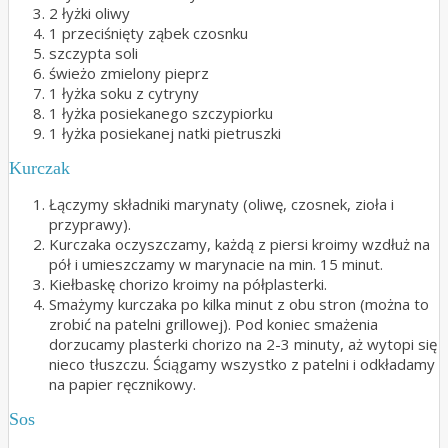
2 łyżki oliwy
1 przeciśnięty ząbek czosnku
szczypta soli
świeżo zmielony pieprz
1 łyżka soku z cytryny
1 łyżka posiekanego szczypiorku
1 łyżka posiekanej natki pietruszki
Kurczak
Łączymy składniki marynaty (oliwę, czosnek, zioła i
przyprawy).
Kurczaka oczyszczamy, każdą z piersi kroimy wzdłuż na
pół i umieszczamy w marynacie na min. 15 minut.
Kiełbaskę chorizo kroimy na półplasterki.
Smażymy kurczaka po kilka minut z obu stron (można to
zrobić na patelni grillowej). Pod koniec smażenia
dorzucamy plasterki chorizo na 2-3 minuty, aż wytopi się
nieco tłuszczu. Ściągamy wszystko z patelni i odkładamy
na papier ręcznikowy.
Sos