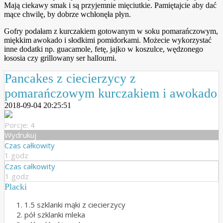
Mają ciekawy smak i są przyjemnie mięciutkie. Pamiętajcie aby dać
mące chwilę, by dobrze wchłonęła płyn.
Gofry podałam z kurczakiem gotowanym w soku pomarańczowym,
miękkim awokado i słodkimi pomidorkami. Możecie wykorzystać
inne dodatki np. guacamole, fetę, jajko w koszulce, wędzonego
łososia czy grillowany ser halloumi.
Pancakes z ciecierzycy z
pomarańczowym kurczakiem i awokado
2018-09-04 20:25:51
Porcje: 4
Wydrukuj
Czas całkowity
1 godz
Czas całkowity
1 godz
Placki
1.5 szklanki mąki z ciecierzycy
pół szklanki mleka