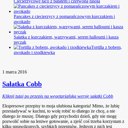
Ciecierzycowe taco z batatem i czerwoną fasolą
Pancakes z ciecierzycy z pomarańczowym kurczakiem i
awokado
Sałatka z kurczakiem, warzywami, serem halloumi i kaszą
pęczak
Tortilla z bobem,
awokado i rzodkiewką
1 marca 2016
Sałatka Cobb
Kliknij tutaj po przepis na wegetariańską wersję sałatki Cobb
Ekspresowe przepisy to moja ulubiona kategoria! Mimo, że lubię
przesiadywać w kuchni, to wolę robić to dlatego że chcę, a nie
dlatego że muszę. Dlatego gdy przychodzi dzień, gdy nie mogę
pozwolić sobie na leniwe gotowanie, a zjeść coś trzeba korzystam z
kilku sprawdzonych, szybkich przepisów. Jednym z nich jest