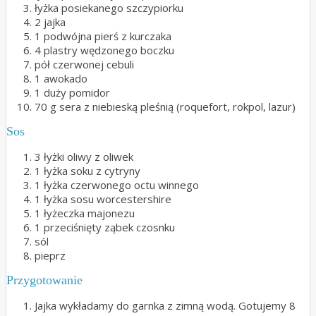
łyżka posiekanego szczypiorku
2 jajka
1 podwójna pierś z kurczaka
4 plastry wędzonego boczku
pół czerwonej cebuli
1 awokado
1 duży pomidor
70 g sera z niebieską pleśnią (roquefort, rokpol, lazur)
Sos
3 łyżki oliwy z oliwek
1 łyżka soku z cytryny
1 łyżka czerwonego octu winnego
1 łyżka sosu worcestershire
1 łyżeczka majonezu
1 przeciśnięty ząbek czosnku
sól
pieprz
Przygotowanie
Jajka wykładamy do garnka z zimną wodą. Gotujemy 8