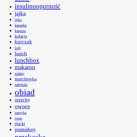
insulinooporność
jajka
jajko
kanapka
kapusta
kolacja
kurczak
lody
lunch
lunchbox
makaron
maliny
marchewka
naleśniki
obiad
orzechy
owoce
papryka
pesto
placki
pomidory
przekąska