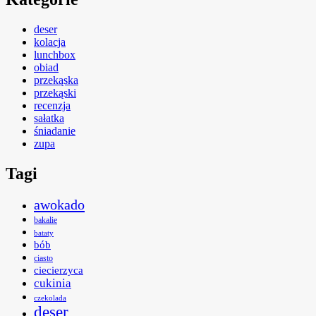
deser
kolacja
lunchbox
obiad
przekąska
przekąski
recenzja
sałatka
śniadanie
zupa
Tagi
awokado
bakalie
bataty
bób
ciasto
ciecierzyca
cukinia
czekolada
deser