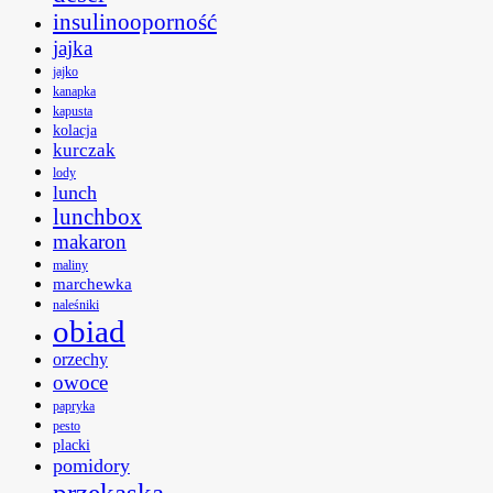
insulinooporność
jajka
jajko
kanapka
kapusta
kolacja
kurczak
lody
lunch
lunchbox
makaron
maliny
marchewka
naleśniki
obiad
orzechy
owoce
papryka
pesto
placki
pomidory
przekąska