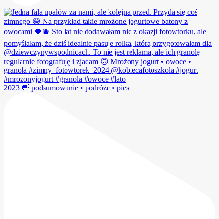
2023 👋 podsumowanie • podróże • pies