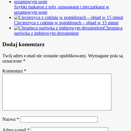
Szybki makaron z tofu, szparagami i pieczarkami w
sezamowym sosie
Ciecierzyca z cukinią w pomidorach – obiad w 15 minut
Chrupiąca
surówka z imbirowym dressingiem
Dodaj komentarz
Twój adres e-mail nie zostanie opublikowany.
Wymagane pola są
oznaczone
*
Komentarz
*
Nazwa
*
Adres e-mail
*