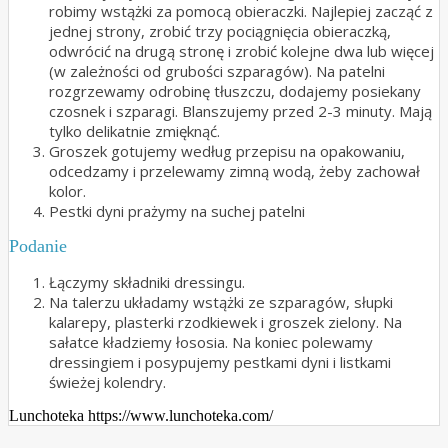
robimy wstążki za pomocą obieraczki. Najlepiej zacząć z
jednej strony, zrobić trzy pociągnięcia obieraczką,
odwrócić na drugą stronę i zrobić kolejne dwa lub więcej
(w zależności od grubości szparagów). Na patelni
rozgrzewamy odrobinę tłuszczu, dodajemy posiekany
czosnek i szparagi. Blanszujemy przed 2-3 minuty. Mają
tylko delikatnie zmięknąć.
Groszek gotujemy według przepisu na opakowaniu,
odcedzamy i przelewamy zimną wodą, żeby zachował
kolor.
Pestki dyni prażymy na suchej patelni
Podanie
Łączymy składniki dressingu.
Na talerzu układamy wstążki ze szparagów, słupki
kalarepy, plasterki rzodkiewek i groszek zielony. Na
sałatce kładziemy łososia. Na koniec polewamy
dressingiem i posypujemy pestkami dyni i listkami
świeżej kolendry.
Lunchoteka https://www.lunchoteka.com/