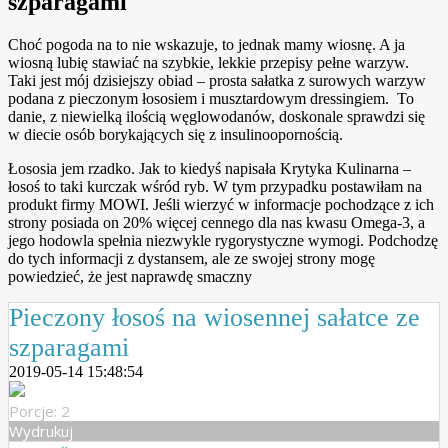
szparagami
Choć pogoda na to nie wskazuje, to jednak mamy wiosnę. A ja
wiosną lubię stawiać na szybkie, lekkie przepisy pełne warzyw.
Taki jest mój dzisiejszy obiad – prosta sałatka z surowych warzyw
podana z pieczonym łososiem i musztardowym dressingiem. To
danie, z niewielką ilością węglowodanów, doskonale sprawdzi się
w diecie osób borykających się z insulinoopornością.
Łososia jem rzadko. Jak to kiedyś napisała Krytyka Kulinarna –
łosoś to taki kurczak wśród ryb. W tym przypadku postawiłam na
produkt firmy MOWI. Jeśli wierzyć w informacje pochodzące z ich
strony posiada on 20% więcej cennego dla nas kwasu Omega-3, a
jego hodowla spełnia niezwykle rygorystyczne wymogi. Podchodzę
do tych informacji z dystansem, ale ze swojej strony mogę
powiedzieć, że jest naprawdę smaczny
Pieczony łosoś na wiosennej sałatce ze
szparagami
2019-05-14 15:48:54
Porcje: 2
Wydrukuj