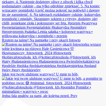
Rzutem na taśmę! Na pamiątkę i przy okazji fotowto
Jakie jest twoje ulubione warzywo? U mnie to bób,
Jedna fala upałów za nami, ale kolejna przed. Przy