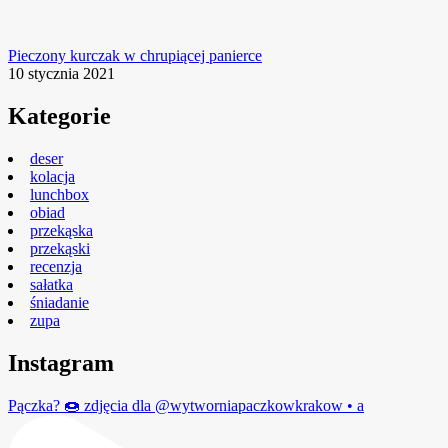
Pieczony kurczak w chrupiącej panierce
10 stycznia 2021
Kategorie
deser
kolacja
lunchbox
obiad
przekąska
przekąski
recenzja
sałatka
śniadanie
zupa
Instagram
Pączka? 🍩 zdjęcia dla @wytworniapaczkowkrakow • a