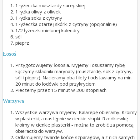
1 łyżeczka musztardy sarepskiej
1 łyżka oliwy z oliwek
1 łyżka soku z cytryny
1 łyżeczka otartej skórki z cytryny (opcjonalnie)
1/2 łyżeczki mielonej kolendry
sól
pieprz
Łosoś
Przygotowujemy łososia. Myjemy i osuszamy rybę.
Łączymy składniki marynaty (musztardę, sok z cytryny,
sól i pieprz). Nacieramy oba filety i odstawiamy na min.
20 minut do lodówki pod przykryciem.
Pieczemy przez 15 minut w 200 stopniach.
Warzywa
Wszystkie warzywa myjemy. Kalarepę obieramy. Kroimy
w plasterki, a następnie w cienkie słupki. Rzodkiewkę
kroimy w cienkie plasterki - można to zrobić za pomocą
obieraczki do warzyw.
Odłamujemy twarde końce szparagów, a z nich samych