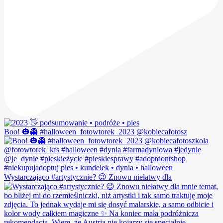
Boo! 🎃👻 #halloween_fotowtorek_2023 @kobiecafotosz
Wystarczająco #artystycznie? 😉 Znowu niełatwy dla