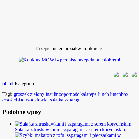
Przepis bierze udział w konkursie:
obiad
Kategoria:
Tagi:
groszek zielony
insulinooporność
kalarepa
lunch
lunchbox
łosoś
obiad
rzodkiewka
sałatka
szparagi
Podobne wpisy
Sałatka z truskawkami i szparagami z serem korycińskim