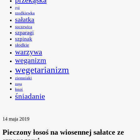
ryż
rzodkiewka
sałatka
soczewica
szparagi
szpinak
słodkie
warzywa
weganizm
wegetarianizm
ziemniaki
zupa
łosoś
śniadanie
14 maja 2019
Pieczony łosoś na wiosennej sałatce ze