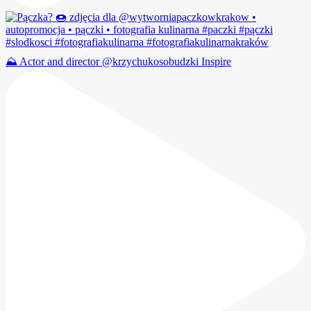
⛰️ Actor and director @krzychukosobudzki Inspire