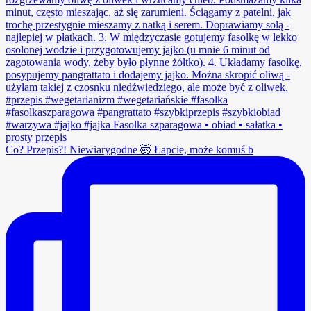
Co? Przepis?! Niewiarygodne 🤯 Łapcie, może komuś b