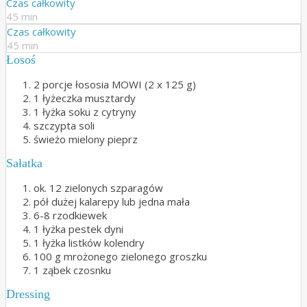
Czas całkowity
45 min
Czas całkowity
45 min
Łosoś
2 porcje łososia MOWI (2 x 125 g)
1 łyżeczka musztardy
1 łyżka soku z cytryny
szczypta soli
świeżo mielony pieprz
Sałatka
ok. 12 zielonych szparagów
pół dużej kalarepy lub jedna mała
6-8 rzodkiewek
1 łyżka pestek dyni
1 łyżka listków kolendry
100 g mrożonego zielonego groszku
1 ząbek czosnku
Dressing