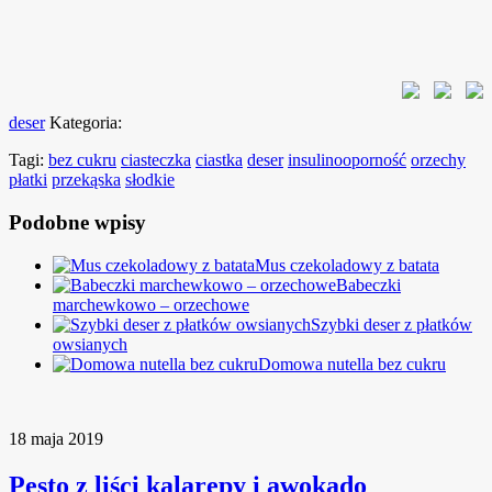
deser
Kategoria:
Tagi:
bez cukru
ciasteczka
ciastka
deser
insulinooporność
orzechy
płatki
przekąska
słodkie
Podobne wpisy
Mus czekoladowy z batata
Babeczki
marchewkowo – orzechowe
Szybki deser z płatków
owsianych
Domowa nutella bez cukru
18 maja 2019
Pesto z liści kalarepy i awokado