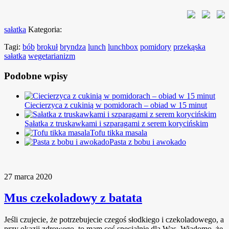
sałatka
Kategoria:
Tagi:
bób
brokuł
bryndza
lunch
lunchbox
pomidory
przekąska
sałatka
wegetarianizm
Podobne wpisy
Ciecierzyca z cukinią w pomidorach – obiad w 15 minut
Sałatka z truskawkami i szparagami z serem korycińskim
Tofu tikka masala
Pasta z bobu i awokado
27 marca 2020
Mus czekoladowy z batata
Jeśli czujecie, że potrzebujecie czegoś słodkiego i czekoladowego, a
przy okazji zdrowego, to mam coś specjalnie dla Was. Wiadomo, że