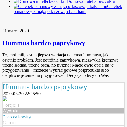
Domowa nutella bez cukru
Chlebek
bananowy z mąką orkiszową i bakaliami
21 marca 2020
Hummus bardzo paprykowy
To, moi mili, jest najlepsza wariacja na temat hummusu, jaką
ostatnio zrobiłam. Jest potrójnie paprykowa, niezwykle kremowa,
trochę słodka, trochę ostra, no pyszna! Macie dwie opcje na jej
przygotowanie – możecie wybrać gotowe półproduktu albo
cierpliwie je samemu przygotować. Decyzja należy do Was
Hummus bardzo paprykowy
2020-03-20 22:25:50
Porcje: 1
Wydrukuj
Czas całkowity
15 min