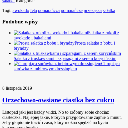
sałatka
Kategoria:
Tagi:
awokado
feta
pomarańcza
pomarańcze
przekąska
sałatka
Podobne wpisy
Sałatka z rukoli z
awokado i bakaliami
Prosta sałatka z bobu i
bryndzy
Sałatka z truskawkami i szparagami z serem korycińskim
Chrupiąca
surówka z imbirowym dressingiem
8 listopada 2019
Orzechowo-owsiane ciastka bez cukru
Listopad jaki jest każdy widzi. No to zróbmy sobie chociaż
ciasteczka. Najlepiej takie, których przygotowanie zajmie 5 minut,
żeby głupio nie tracić czasu, który można spędzić na byciu
kanapowym burrito