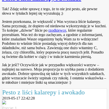
Tak! Zdaję sobie sprawę z tego, że to nie jest pesto, ale pewne
słowa w tytułach lepiej się wyszukują ;)
Jestem przekonana, że większość z Was wyrzuca liście kalarepy.
Sama przyznaję, że dopiero od niedawna wykorzystuję je w kuchni.
To kolejne „dziwne” liście po
rzodkiewce
, które regularnie
przerabiam. Was też do tego zachęcam, a zgodnie z informacjami,
które znalazłam Wasze organizmy będą Wam za to wdzięczne!
Podobno to właśnie liście posiadają więcej dobrych dla nas
składników, niż sama bulwa. Zawierają one dużo witaminy C,
żelaza, czy chlorofilu, który poprawia pracę naszych jelit. Ponadto
są świetne dla kobiet w ciąży i w trakcie karmienia piersią.
Jak je jeść? Oczywiście jak w przypadku większości warzyw –
najlepiej na surowo. Moja propozycja to szybka pasta z dodatkiem
awokado. Dobrze sprawdzą się także w tych wszystkich sałatkach,
gdzie wrzucacie świeży szpinak czy rukolę. I ostatnia wskazówka –
te młodsze i mniejsze listki są smaczniejsze :)
Pesto z liści kalarepy i awokado
2019-05-17 22:42:28
Porcje: 1