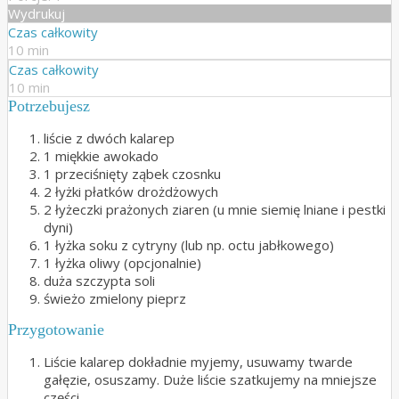
Wydrukuj
Czas całkowity
10 min
Czas całkowity
10 min
Potrzebujesz
liście z dwóch kalarep
1 miękkie awokado
1 przeciśnięty ząbek czosnku
2 łyżki płatków drożdżowych
2 łyżeczki prażonych ziaren (u mnie siemię lniane i pestki
dyni)
1 łyżka soku z cytryny (lub np. octu jabłkowego)
1 łyżka oliwy (opcjonalnie)
duża szczypta soli
świeżo zmielony pieprz
Przygotowanie
Liście kalarep dokładnie myjemy, usuwamy twarde
gałęzie, osuszamy. Duże liście szatkujemy na mniejsze
części.