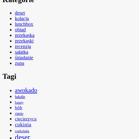
deser
kolacja
lunchbox
obiad
przekąska
przekąski
recenzja
sałatka
śniadanie
zupa
Tagi
awokado
bakalie
bataty
bób
ciasto
ciecierzyca
cukinia
czekolada
deser