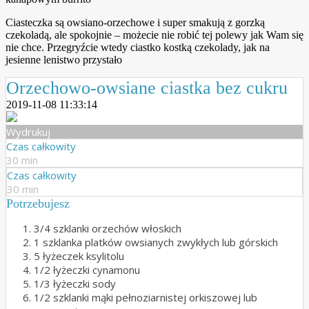
Ciasteczka są owsiano-orzechowe i super smakują z gorzką
czekoladą, ale spokojnie – możecie nie robić tej polewy jak Wam się
nie chce. Przegryźcie wtedy ciastko kostką czekolady, jak na
jesienne lenistwo przystało
Orzechowo-owsiane ciastka bez cukru
2019-11-08 11:33:14
Wydrukuj
Czas całkowity
30 min
Czas całkowity
30 min
Potrzebujesz
3/4 szklanki orzechów włoskich
1 szklanka platków owsianych zwykłych lub górskich
5 łyżeczek ksylitolu
1/2 łyżeczki cynamonu
1/3 łyżeczki sody
1/2 szklanki mąki pełnoziarnistej orkiszowej lub