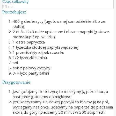
Czas całkowity
15 min
Potrzebujesz
400 g ciecierzycy (ugotowanej samodzielnie albo ze
słoika)
2 duże lub 3 małe upieczone i obrane papryki (gotowe
można kupić np. w Lidlu)
1 ostra papryczka
1 łyżeczka słodkiej papryki wędzonej
1 przeciśnięty ząbek czosnku
1/2 łyżeczki kuminu
sól
sok z połowy cytryny
3-4 łyżki pasty tahini
Przygotowanie
Jeśli gotujemy ciecierzycę to moczymy ją przez noc, a
następnie gotujemy do miękkości.
Jeśli korzystamy z surowej papryki to kroimy ją na pół,
wyciągamy nasionka, układamy na papierze do pieczenia
skórą do góry i pieczemy 30 minut w 200 stopniach.