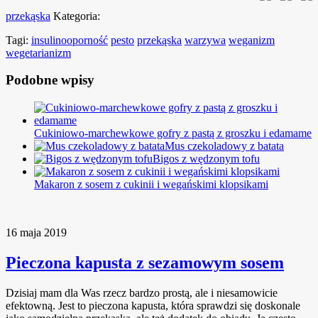
przekąska
Kategoria:
Tagi:
insulinooporność
pesto
przekąska
warzywa
weganizm
wegetarianizm
Podobne wpisy
Cukiniowo-marchewkowe gofry z pastą z groszku i edamame
Mus czekoladowy z batata
Bigos z wędzonym tofu
Makaron z sosem z cukinii i wegańskimi klopsikami
16 maja 2019
Pieczona kapusta z sezamowym sosem
Dzisiaj mam dla Was rzecz bardzo prostą, ale i niesamowicie
efektowną. Jest to pieczona kapusta, która sprawdzi się doskonale