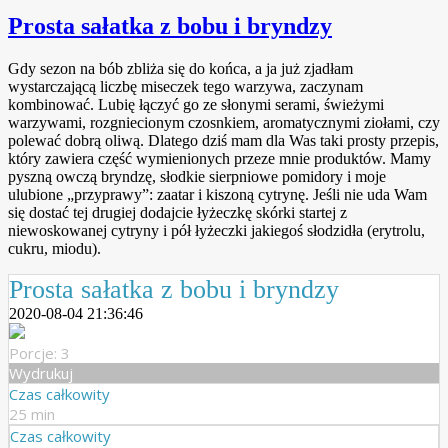
Prosta sałatka z bobu i bryndzy
Gdy sezon na bób zbliża się do końca, a ja już zjadłam
wystarczającą liczbę miseczek tego warzywa, zaczynam
kombinować. Lubię łączyć go ze słonymi serami, świeżymi
warzywami, rozgniecionym czosnkiem, aromatycznymi ziołami, czy
polewać dobrą oliwą. Dlatego dziś mam dla Was taki prosty przepis,
który zawiera część wymienionych przeze mnie produktów. Mamy
pyszną owczą bryndzę, słodkie sierpniowe pomidory i moje
ulubione „przyprawy”: zaatar i kiszoną cytrynę. Jeśli nie uda Wam
się dostać tej drugiej dodajcie łyżeczkę skórki startej z
niewoskowanej cytryny i pół łyżeczki jakiegoś słodzidła (erytrolu,
cukru, miodu).
Prosta sałatka z bobu i bryndzy
2020-08-04 21:36:46
Porcje: 3
Wydrukuj
Czas całkowity
25 min
Czas całkowity