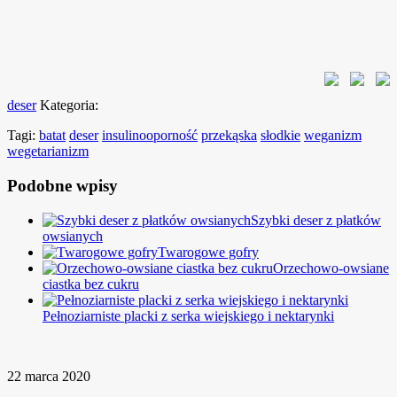
deser
Kategoria:
Tagi:
batat
deser
insulinooporność
przekąska
słodkie
weganizm
wegetarianizm
Podobne wpisy
Szybki deser z płatków
owsianych
Twarogowe gofry
Orzechowo-owsiane
ciastka bez cukru
Pełnoziarniste placki z serka wiejskiego i nektarynki
22 marca 2020