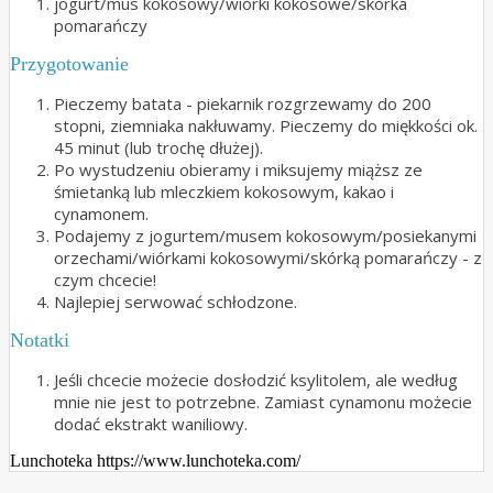
jogurt/mus kokosowy/wiórki kokosowe/skórka
pomarańczy
Przygotowanie
Pieczemy batata - piekarnik rozgrzewamy do 200
stopni, ziemniaka nakłuwamy. Pieczemy do miękkości ok.
45 minut (lub trochę dłużej).
Po wystudzeniu obieramy i miksujemy miąższ ze
śmietanką lub mleczkiem kokosowym, kakao i
cynamonem.
Podajemy z jogurtem/musem kokosowym/posiekanymi
orzechami/wiórkami kokosowymi/skórką pomarańczy - z
czym chcecie!
Najlepiej serwować schłodzone.
Notatki
Jeśli chcecie możecie dosłodzić ksylitolem, ale według
mnie nie jest to potrzebne. Zamiast cynamonu możecie
dodać ekstrakt waniliowy.
Lunchoteka https://www.lunchoteka.com/