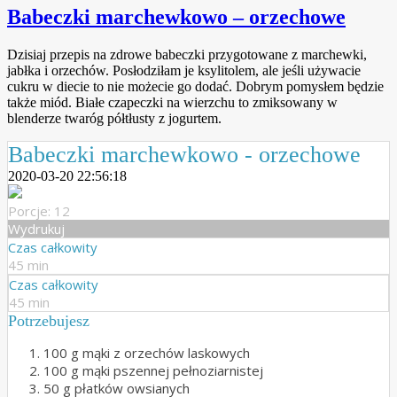
Babeczki marchewkowo – orzechowe
Dzisiaj przepis na zdrowe babeczki przygotowane z marchewki,
jabłka i orzechów. Posłodziłam je ksylitolem, ale jeśli używacie
cukru w diecie to nie możecie go dodać. Dobrym pomysłem będzie
także miód. Białe czapeczki na wierzchu to zmiksowany w
blenderze twaróg półtłusty z jogurtem.
Babeczki marchewkowo - orzechowe
2020-03-20 22:56:18
Porcje: 12
Wydrukuj
Czas całkowity
45 min
Czas całkowity
45 min
Potrzebujesz
100 g mąki z orzechów laskowych
100 g mąki pszennej pełnoziarnistej
50 g płatków owsianych