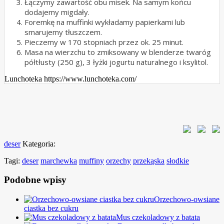
Łączymy zawartość obu misek. Na samym końcu
dodajemy migdały.
Foremkę na muffinki wykładamy papierkami lub
smarujemy tłuszczem.
Pieczemy w 170 stopniach przez ok. 25 minut.
Masa na wierzchu to zmiksowany w blenderze twaróg
półtłusty (250 g), 3 łyżki jogurtu naturalnego i ksylitol.
Lunchoteka https://www.lunchoteka.com/
deser
Kategoria:
Tagi:
deser
marchewka
muffiny
orzechy
przekąska
słodkie
Podobne wpisy
Orzechowo-owsiane
ciastka bez cukru
Mus czekoladowy z batata