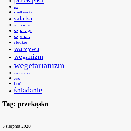
ryż
rzodkiewka
sałatka
soczewica
szparagi
szpinak
słodkie
warzywa
weganizm
wegetarianizm
ziemniaki
zupa
łosoś
śniadanie
Tag:
przekąska
5 sierpnia 2020