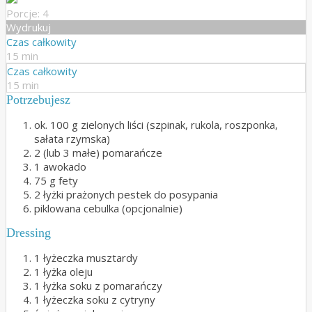
Porcje: 4
Wydrukuj
Czas całkowity
15 min
Czas całkowity
15 min
Potrzebujesz
ok. 100 g zielonych liści (szpinak, rukola, roszponka,
sałata rzymska)
2 (lub 3 małe) pomarańcze
1 awokado
75 g fety
2 łyżki prażonych pestek do posypania
piklowana cebulka (opcjonalnie)
Dressing
1 łyżeczka musztardy
1 łyżka oleju
1 łyżka soku z pomarańczy
1 łyżeczka soku z cytryny