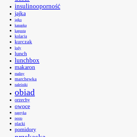
insulinooporność
jajka
jajko
kanapka
kapusta
kolacja
kurczak
lody
lunch
lunchbox
makaron
maliny
marchewka
naleśniki
obiad
orzechy
owoce
papryka
pesto
placki
pomidory
przekąska