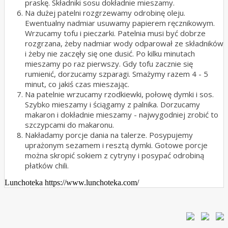
praskę. Składniki sosu dokładnie mieszamy.
Na dużej patelni rozgrzewamy odrobinę oleju.
Ewentualny nadmiar usuwamy papierem ręcznikowym.
Wrzucamy tofu i pieczarki. Patelnia musi być dobrze
rozgrzana, żeby nadmiar wody odparował ze składników
i żeby nie zaczęły się one dusić. Po kilku minutach
mieszamy po raz pierwszy. Gdy tofu zacznie się
rumienić, dorzucamy szparagi. Smażymy razem 4 - 5
minut, co jakiś czas mieszając.
Na patelnie wrzucamy rzodkiewki, połowę dymki i sos.
Szybko mieszamy i ściągamy z palnika. Dorzucamy
makaron i dokładnie mieszamy - najwygodniej zrobić to
szczypcami do makaronu.
Nakładamy porcje dania na talerze. Posypujemy
uprażonym sezamem i resztą dymki. Gotowe porcje
można skropić sokiem z cytryny i posypać odrobiną
płatków chili.
Lunchoteka https://www.lunchoteka.com/