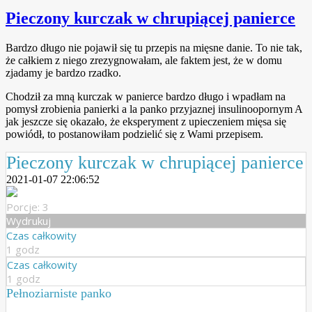
Pieczony kurczak w chrupiącej panierce
Bardzo długo nie pojawił się tu przepis na mięsne danie. To nie tak,
że całkiem z niego zrezygnowałam, ale faktem jest, że w domu
zjadamy je bardzo rzadko.
Chodził za mną kurczak w panierce bardzo długo i wpadłam na
pomysł zrobienia panierki a la panko przyjaznej insulinoopornym
A
jak jeszcze się okazało, że eksperyment z upieczeniem mięsa się
powiódł, to postanowiłam podzielić się z Wami przepisem.
Pieczony kurczak w chrupiącej panierce
2021-01-07 22:06:52
Porcje: 3
Wydrukuj
Czas całkowity
1 godz
Czas całkowity
1 godz
Pełnoziarniste panko