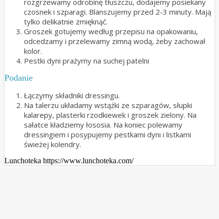
rozgrzewamy odrobinę tłuszczu, dodajemy posiekany
czosnek i szparagi. Blanszujemy przed 2-3 minuty. Mają
tylko delikatnie zmięknąć.
Groszek gotujemy według przepisu na opakowaniu,
odcedzamy i przelewamy zimną wodą, żeby zachował
kolor.
Pestki dyni prażymy na suchej patelni
Podanie
Łączymy składniki dressingu.
Na talerzu układamy wstążki ze szparagów, słupki
kalarepy, plasterki rzodkiewek i groszek zielony. Na
sałatce kładziemy łososia. Na koniec polewamy
dressingiem i posypujemy pestkami dyni i listkami
świeżej kolendry.
Lunchoteka https://www.lunchoteka.com/