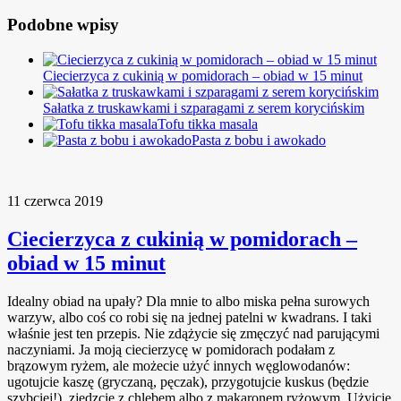
Podobne wpisy
Ciecierzyca z cukinią w pomidorach – obiad w 15 minut
Sałatka z truskawkami i szparagami z serem korycińskim
Tofu tikka masala
Pasta z bobu i awokado
11 czerwca 2019
Ciecierzyca z cukinią w pomidorach –
obiad w 15 minut
Idealny obiad na upały? Dla mnie to albo miska pełna surowych
warzyw, albo coś co robi się na jednej patelni w kwadrans. I taki
właśnie jest ten przepis. Nie zdążycie się zmęczyć nad parującymi
naczyniami. Ja moją ciecierzycę w pomidorach podałam z
brązowym ryżem, ale możecie użyć innych węglowodanów:
ugotujcie kaszę (gryczaną, pęczak), przygotujcie kuskus (będzie
szybciej!), zjedzcie z chlebem albo z makaronem ryżowym. Użyjcie