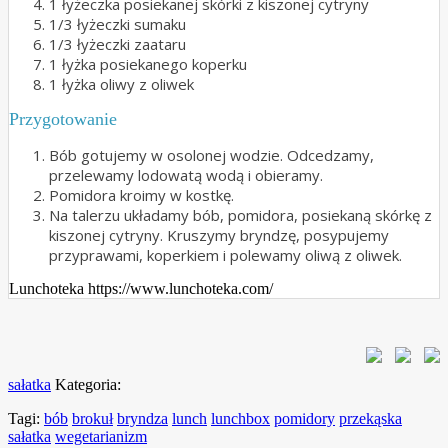
1 łyżeczka posiekanej skórki z kiszonej cytryny
1/3 łyżeczki sumaku
1/3 łyżeczki zaataru
1 łyżka posiekanego koperku
1 łyżka oliwy z oliwek
Przygotowanie
Bób gotujemy w osolonej wodzie. Odcedzamy,
przelewamy lodowatą wodą i obieramy.
Pomidora kroimy w kostkę.
Na talerzu układamy bób, pomidora, posiekaną skórkę z
kiszonej cytryny. Kruszymy bryndzę, posypujemy
przyprawami, koperkiem i polewamy oliwą z oliwek.
Lunchoteka https://www.lunchoteka.com/
sałatka
Kategoria:
Tagi:
bób
brokuł
bryndza
lunch
lunchbox
pomidory
przekąska
sałatka
wegetarianizm