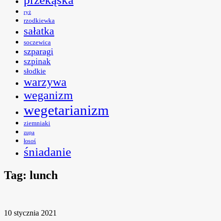
ryż
rzodkiewka
sałatka
soczewica
szparagi
szpinak
słodkie
warzywa
weganizm
wegetarianizm
ziemniaki
zupa
łosoś
śniadanie
Tag:
lunch
10 stycznia 2021