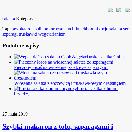
sałatka
Kategoria:
Tagi:
awokado
insulinooporność
lunch
lunchbox
pistacje
sałatka
ser
szparagi
truskawki
wegetarianizm
Podobne wpisy
Wegetariańska sałatka Cobb
Pieczony łosoś na wiosennej sałatce ze szparagami
Wiosenna sałatka z soczewicą i truskawkowym dressingiem
Prosta sałatka z bobu i
bryndzy
27 maja 2019
Szybki makaron z tofu, szparagami i