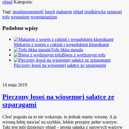
obiad
Kategoria:
Tagi:
insulinooporność
lunch
makaron
obiad
rzodkiewka
szparagi
tofu
weganizm
wegetarianizm
Podobne wpisy
Makaron z sosem z cukinii i wegańskimi klopsikami
Tofu tikka masala
Bigos z wędzonym tofu
Pieczony łosoś na wiosennej sałatce ze szparagami
14 maja 2019
Pieczony łosoś na wiosennej sałatce ze
szparagami
Choć pogoda na to nie wskazuje, to jednak mamy wiosnę. A ja
wiosną lubię stawiać na szybkie, lekkie przepisy pełne warzyw.
Taki jest mój dzisiejszy obiad – prosta sałatka z surowych warzyw