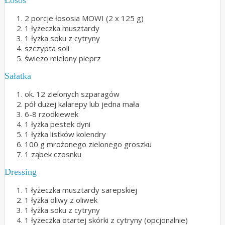
Łosoś
2 porcje łososia MOWI (2 x 125 g)
1 łyżeczka musztardy
1 łyżka soku z cytryny
szczypta soli
świeżo mielony pieprz
Sałatka
ok. 12 zielonych szparagów
pół dużej kalarepy lub jedna mała
6-8 rzodkiewek
1 łyżka pestek dyni
1 łyżka listków kolendry
100 g mrożonego zielonego groszku
1 ząbek czosnku
Dressing
1 łyżeczka musztardy sarepskiej
1 łyżka oliwy z oliwek
1 łyżka soku z cytryny
1 łyżeczka otartej skórki z cytryny (opcjonalnie)