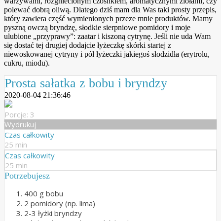
warzywami, rozgniecionym czosnkiem, aromatycznymi ziołami, czy
polewać dobrą oliwą. Dlatego dziś mam dla Was taki prosty przepis,
który zawiera część wymienionych przeze mnie produktów. Mamy
pyszną owczą bryndzę, słodkie sierpniowe pomidory i moje
ulubione „przyprawy”: zaatar i kiszoną cytrynę. Jeśli nie uda Wam
się dostać tej drugiej dodajcie łyżeczkę skórki startej z
niewoskowanej cytryny i pół łyżeczki jakiegoś słodzidła (erytrolu,
cukru, miodu).
Prosta sałatka z bobu i bryndzy
2020-08-04 21:36:46
Porcje: 3
Wydrukuj
Czas całkowity
25 min
Czas całkowity
25 min
Potrzebujesz
400 g bobu
2 pomidory (np. lima)
2-3 łyżki bryndzy