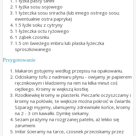
1 łyżka pasty tahini
1 łyżka sosu sojowego
1 łyżeczka sosu sriracha (lub innego ostrego sosu;
ewentualnie ostra papryka)
1.5 łyżki soku z cytryny
1 łyżeczka octu ryżowego
1 ząbek czosnku
1.5 cm świeżego imbiru lub płaska łyżeczka
sproszkowanego
Przygotowanie
Makaron gotujemy według przepisu na opakowaniu.
Odciskamy tofu z nadmiaru płynu - owijamy je papierem
ręcznikowym i kładziemy na nim na kilka minut coś
ciężkiego. Kroimy w większą kostkę.
Rzodkiewkę kroimy w plasterki. Pieczarki oczyszczamy i
kroimy na połówki, te większe można pokroić w ćwiartki.
Szparagi myjemy, ułamujemy zdrewniałe końce, kroimy
na 2 - 3 cm kawałki. Dymkę siekamy.
Sezam prażymy na rozgrzanej patelni, aż lekko się
zarumieni.
Imbir ścieramy na tarce, czosnek przeciskamy przez