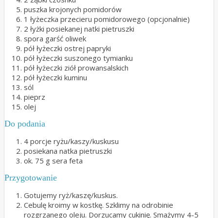
puszka krojonych pomidorów
1 łyżeczka przecieru pomidorowego (opcjonalnie)
2 łyżki posiekanej natki pietruszki
spora garść oliwek
pół łyżeczki ostrej papryki
pół łyżeczki suszonego tymianku
pół łyżeczki ziół prowansalskich
pół łyżeczki kuminu
sól
pieprz
olej
Do podania
4 porcje ryżu/kaszy/kuskusu
posiekana natka pietruszki
ok. 75 g sera feta
Przygotowanie
Gotujemy ryż/kaszę/kuskus.
Cebulę kroimy w kostkę. Szklimy na odrobinie
rozgrzanego oleju. Dorzucamy cukinię. Smażymy 4-5