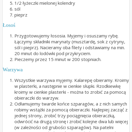
1/2 łyżeczki mielonej kolendry
sól
pieprz
Łosoś
Przygotowujemy łososia. Myjemy i osuszamy rybę.
Łączymy składniki marynaty (musztardę, sok z cytryny,
sól i pieprz). Nacieramy oba filety i odstawiamy na min.
20 minut do lodówki pod przykryciem.
Pieczemy przez 15 minut w 200 stopniach.
Warzywa
Wszystkie warzywa myjemy. Kalarepę obieramy. Kroimy
w plasterki, a następnie w cienkie słupki. Rzodkiewkę
kroimy w cienkie plasterki - można to zrobić za pomocą
obieraczki do warzyw.
Odłamujemy twarde końce szparagów, a z nich samych
robimy wstążki za pomocą obieraczki. Najlepiej zacząć z
jednej strony, zrobić trzy pociągnięcia obieraczką,
odwrócić na drugą stronę i zrobić kolejne dwa lub więcej
(w zależności od grubości szparagów). Na patelni