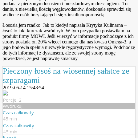
podana z pieczonym łososiem i musztardowym dressingiem. To
danie, z niewielką ilością węglowodanów, doskonale sprawdzi się
w diecie osób borykających się z insulinoopornością.
Łososia jem rzadko. Jak to kiedyś napisała Krytyka Kulinarna –
łosoś to taki kurczak wśród ryb. W tym przypadku postawiłam na
produkt firmy MOWI. Jeśli wierzyć w informacje pochodzące z ich
strony posiada on 20% więcej cennego dla nas kwasu Omega-3, a
jego hodowla spełnia niezwykle rygorystyczne wymogi. Podchodzę
do tych informacji z dystansem, ale ze swojej strony mogę
powiedzieć, że jest naprawdę smaczny
Pieczony łosoś na wiosennej sałatce ze
szparagami
2019-05-14 15:48:54
Porcje: 2
Wydrukuj
Czas całkowity
45 min
Czas całkowity
45 min