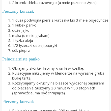
2 kromki chleba razowego (u mnie pszenno-żytni)
Pieczony kurczak
1 duża podwójna pierś z kurczaka lub 3 małe pojedyncze
1 kubek panko
duże jajko
mąka (u mnie graham)
1 łyżka oleju
1/2 łyżeczki ostrej papryki
sól, pieprz
Pełnoziarniste panko
Okrajamy skórkę i kroimy kromki w kostkę.
Pulsacyjnie miksujemy w blenderze na wyraźnie grubą
bułkę tartą.
Rozsypujemy okruchy na blaszce wyłożonej papierem
do pieczenia. Suszymy 30 minut w 150 stopniach
(sprawdźcie, ma być chrupiąca).
Pieczony kurczak
Piekarnik rozgrzewamy do 200 stopni. Mięso