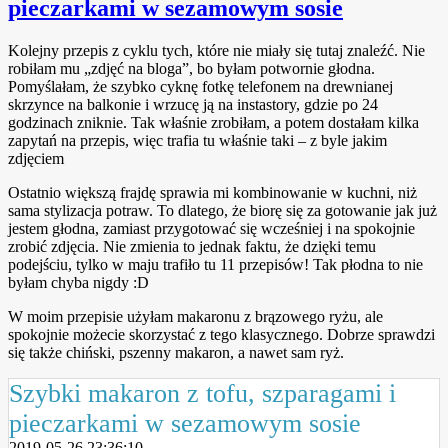
pieczarkami w sezamowym sosie
Kolejny przepis z cyklu tych, które nie miały się tutaj znaleźć. Nie
robiłam mu „zdjęć na bloga”, bo byłam potwornie głodna.
Pomyślałam, że szybko cyknę fotkę telefonem na drewnianej
skrzynce na balkonie i wrzucę ją na instastory, gdzie po 24
godzinach zniknie. Tak właśnie zrobiłam, a potem dostałam kilka
zapytań na przepis, więc trafia tu właśnie taki – z byle jakim
zdjęciem
Ostatnio większą frajdę sprawia mi kombinowanie w kuchni, niż
sama stylizacja potraw. To dlatego, że biorę się za gotowanie jak już
jestem głodna, zamiast przygotować się wcześniej i na spokojnie
zrobić zdjęcia. Nie zmienia to jednak faktu, że dzięki temu
podejściu, tylko w maju trafiło tu 11 przepisów! Tak płodna to nie
byłam chyba nigdy :D
W moim przepisie użyłam makaronu z brązowego ryżu, ale
spokojnie możecie skorzystać z tego klasycznego. Dobrze sprawdzi
się także chiński, pszenny makaron, a nawet sam ryż.
Szybki makaron z tofu, szparagami i
pieczarkami w sezamowym sosie
2019-05-26 23:36:10