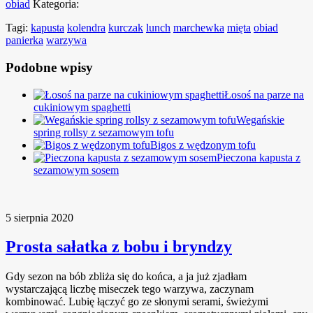
obiad
Kategoria:
Tagi:
kapusta
kolendra
kurczak
lunch
marchewka
mięta
obiad
panierka
warzywa
Podobne wpisy
Łosoś na parze na
cukiniowym spaghetti
Wegańskie
spring rollsy z sezamowym tofu
Bigos z wędzonym tofu
Pieczona kapusta z
sezamowym sosem
5 sierpnia 2020
Prosta sałatka z bobu i bryndzy
Gdy sezon na bób zbliża się do końca, a ja już zjadłam
wystarczającą liczbę miseczek tego warzywa, zaczynam
kombinować. Lubię łączyć go ze słonymi serami, świeżymi