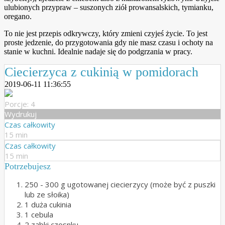
ulubionych przypraw – suszonych ziół prowansalskich, tymianku,
oregano.
To nie jest przepis odkrywczy, który zmieni czyjeś życie. To jest
proste jedzenie, do przygotowania gdy nie masz czasu i ochoty na
stanie w kuchni. Idealnie nadaje się do podgrzania w pracy.
Ciecierzyca z cukinią w pomidorach
2019-06-11 11:36:55
Porcje: 4
Wydrukuj
Czas całkowity
15 min
Czas całkowity
15 min
Potrzebujesz
250 - 300 g ugotowanej ciecierzycy (może być z puszki
lub ze słoika)
1 duża cukinia
1 cebula
2 ząbki czosnku