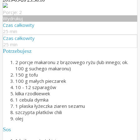
Porcje: 2
Wydrukuj
Czas całkowity
25 min
Czas całkowity
25 min
Potrzebujesz
2 porcje makaronu z brązowego ryżu (lub innego; ok.
100 g suchego makaronu)
150 g tofu
100 g małych pieczarek
10 - 12 szparagów
kilka rzodkiewek
1 cebula dymka
1 płaska łyżeczka ziaren sezamu
szczypta płatków chili
olej
Sos