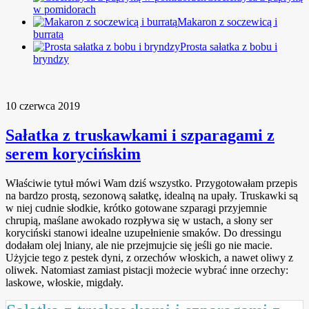
w pomidorach
Makaron z soczewicą i
burratą
Prosta sałatka z bobu i
bryndzy
10 czerwca 2019
Sałatka z truskawkami i szparagami z
serem korycińskim
Właściwie tytuł mówi Wam dziś wszystko. Przygotowałam przepis
na bardzo prostą, sezonową sałatkę, idealną na upały. Truskawki są
w niej cudnie słodkie, krótko gotowane szparagi przyjemnie
chrupią, maślane awokado rozpływa się w ustach, a słony ser
koryciński stanowi idealne uzupełnienie smaków. Do dressingu
dodałam olej lniany, ale nie przejmujcie się jeśli go nie macie.
Użyjcie tego z pestek dyni, z orzechów włoskich, a nawet oliwy z
oliwek. Natomiast zamiast pistacji możecie wybrać inne orzechy:
laskowe, włoskie, migdały.