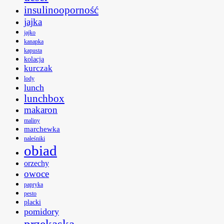
insulinooporność
jajka
jajko
kanapka
kapusta
kolacja
kurczak
lody
lunch
lunchbox
makaron
maliny
marchewka
naleśniki
obiad
orzechy
owoce
papryka
pesto
placki
pomidory
przekąska