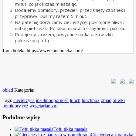
minut, co jakiś czas mieszając.
Dodajemy pomidory, przecier, przeciśnięty czosnek i
przyprawy. Dusimy razem 5 minut.
Na patelnię dorzucamy ciecierzycę, pokrojone oliwki,
natkę pietruszki. Po kilku minutach ściągamy z palnika.
Podajemy z ryżem, posypane natką pietruszki i
pokruszoną fetą.
Lunchoteka https://www.lunchoteka.com/
obiad
Kategoria:
Tagi:
ciecierzyca
insulinooporność
lunch
lunchbox
obiad
oliwki
pomidory
ryż
wegetarianizm
Podobne wpisy
Tofu tikka masala
Ciecierzyca z papryką