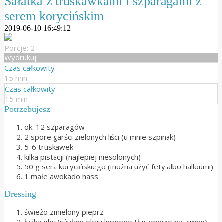
Sałatka z truskawkami i szparagami z
serem korycińskim
2019-06-10 16:49:12
Porcje: 2
Wydrukuj
Czas całkowity
15 min
Czas całkowity
15 min
Potrzebujesz
ok. 12 szparagów
2 spore garści zielonych liści (u mnie szpinak)
5-6 truskawek
kilka pistacji (najlepiej niesolonych)
50 g sera korycińskiego (można użyć fety albo halloumi)
1 małe awokado hass
Dressing
świeżo zmielony pieprz
łyżka olej (użyłam oleju lnianego tłuczonego na zimno)