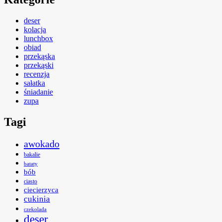
deser
kolacja
lunchbox
obiad
przekąska
przekąski
recenzja
sałatka
śniadanie
zupa
Tagi
awokado
bakalie
bataty
bób
ciasto
ciecierzyca
cukinia
czekolada
deser