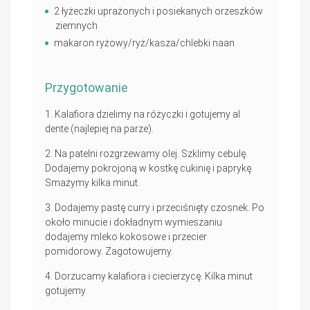
2 łyżeczki uprażonych i posiekanych orzeszków
ziemnych
makaron ryżowy/ryż/kasza/chlebki naan
Przygotowanie
Kalafiora dzielimy na różyczki i gotujemy al
dente (najlepiej na parze).
Na patelni rozgrzewamy olej. Szklimy cebulę.
Dodajemy pokrojoną w kostkę cukinię i paprykę.
Smażymy kilka minut.
Dodajemy pastę curry i przeciśnięty czosnek. Po
około minucie i dokładnym wymieszaniu
dodajemy mleko kokosowe i przecier
pomidorowy. Zagotowujemy.
Dorzucamy kalafiora i ciecierzycę. Kilka minut
gotujemy.