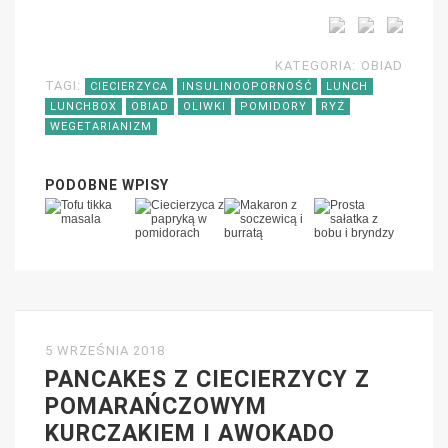
KATEGORIA:
OBIAD
TAGI:
CIECIERZYCA
INSULINOOPORNOŚĆ
LUNCH
LUNCHBOX
OBIAD
OLIWKI
POMIDORY
RYŻ
WEGETARIANIZM
PODOBNE WPISY
5 WRZEŚNIA 2018
PANCAKES Z CIECIERZYCY Z
POMARAŃCZOWYM
KURCZAKIEM I AWOKADO