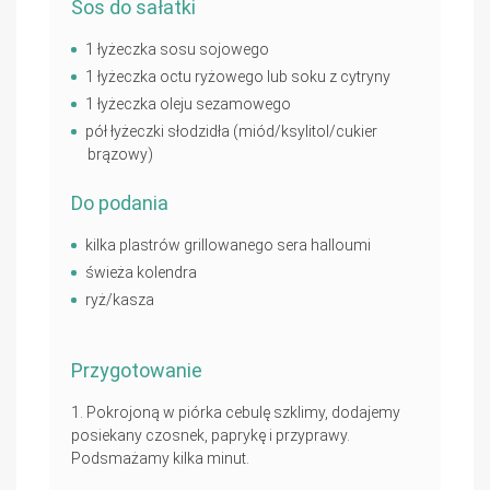
Sos do sałatki
1 łyżeczka sosu sojowego
1 łyżeczka octu ryżowego lub soku z cytryny
1 łyżeczka oleju sezamowego
pół łyżeczki słodzidła (miód/ksylitol/cukier
brązowy)
Do podania
kilka plastrów grillowanego sera halloumi
świeża kolendra
ryż/kasza
Przygotowanie
Pokrojoną w piórka cebulę szklimy, dodajemy
posiekany czosnek, paprykę i przyprawy.
Podsmażamy kilka minut.