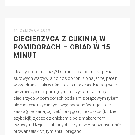
11 CZERWCA 2019
CIECIERZYCA Z CUKINIĄ W
POMIDORACH – OBIAD W 15
MINUT
Idealny obiad na upały? Dla mnie to albo miska pełna
surowych warzyw, albo coś co robi się na jednej patelni
w kwadrans. I taki właśnie jest ten przepis. Nie zdążycie
się zmęczyć nad parującymi naczyniami. Ja moją
ciecierzycę w pomidorach podałam z brązowym ryżem,
ale możecie użyć innych węglowodanów: ugotujcie
kaszę (gryczaną, pęczak), przygotujcie kuskus (będzie
szybciej!), zjedzcie z chlebem albo z makaronem
ryżowym. Użyjcie ulubionych przypraw – suszonych ziół
prowansalskich, tymianku, oregano.