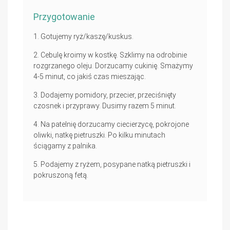
Przygotowanie
Gotujemy ryż/kaszę/kuskus.
Cebulę kroimy w kostkę. Szklimy na odrobinie
rozgrzanego oleju. Dorzucamy cukinię. Smażymy
4-5 minut, co jakiś czas mieszając.
Dodajemy pomidory, przecier, przeciśnięty
czosnek i przyprawy. Dusimy razem 5 minut.
Na patelnię dorzucamy ciecierzycę, pokrojone
oliwki, natkę pietruszki. Po kilku minutach
ściągamy z palnika.
Podajemy z ryżem, posypane natką pietruszki i
pokruszoną fetą.