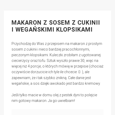
MAKARON Z SOSEM Z CUKINII
I WEGAŃSKIMI KLOPSIKAMI
Przychodzę do Was z przepisem na makaron z prostym
sosem z cukinii i nieco bardziej pracochłonnymi,
pieczonym klopsikami. Kuleczki zrobiłam z ugotowanej
ciecierzycy oraz tofu. Sztuk wyszło prawie 30, więc na
więcej niż 4 porcje, o których mówię w przepisie (chociaż
oczywiście dorzucicie ich tyle ile chcecie
), ale
zapewniam, że i tak szybko znikną. Całe danie jest
wegańskie, a sos dzięki awokado jest bardzo kremowy.
Jeśli tylko macie w domu olej z pestek dyni to polejcie
nim gotowy makaron. Ja go uwielbiam!