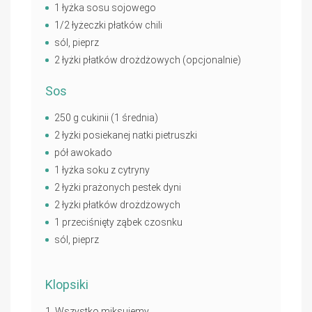
1 łyżka sosu sojowego
1/2 łyżeczki płatków chili
sól, pieprz
2 łyżki płatków drożdżowych (opcjonalnie)
Sos
250 g cukinii (1 średnia)
2 łyżki posiekanej natki pietruszki
pół awokado
1 łyżka soku z cytryny
2 łyżki prażonych pestek dyni
2 łyżki płatków drożdżowych
1 przeciśnięty ząbek czosnku
sól, pieprz
Klopsiki
Wszystko miksujemy.