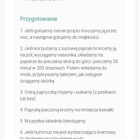
Przygotowanie
Jeśli gotujemy ciecierzycę to moczymy ją przez
noc, a następnie gotujemy do miękkości.
Jeśli korzystamy z surowej papryki to kroimy ją
na pół, wyciągamy nasionka, układamy na
papierze do pieczenia skórą do góry i pieczemy 30
minut w 200 stopniach. Potem wkładamy do
miski, przykrywamy talerzem, jak ostygnie
ściągamy skórkę.
Ostrą papryczkę myjemy i siekamy (z pestkami
lub bez).
Paprykę pieczoną kroimy na mniejsze kawałki.
Wszystkie składniki blendujemy.
Jeśli hummus nie jest wystarczająco kremowy
to dodajemy trochę zimnej wody.