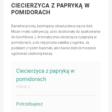
CIECIERZYCA Z PAPRYKĄ W
POMIDORACH
Banalnie prosty, bezmięsny obiad poleca się na dziś.
Może i mało odkrywczy, za to doskonały do spakowania
do lunchboxa ;). Aromatyczna ciecierzyca z papryką w
pomidorach, a do niej prosta sałatka z ogórka. Ja
podałam z ryżem basmati, ale równie dobrze możecie
ugotować ulubioną kaszę.
Ciecierzyca z papryką w
pomidorach
PORCJE: 2
Potrzebujesz