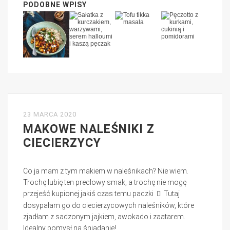
PODOBNE WPISY
23 MARCA 2020
MAKOWE NALEŚNIKI Z
CIECIERZYCY
Co ja mam z tym makiem w naleśnikach? Nie wiem.
Trochę lubię ten preclowy smak, a trochę nie mogę
przejeść kupionej jakiś czas temu paczki
Tutaj
dosypałam go do ciecierzycowych naleśników, które
zjadłam z sadzonym jajkiem, awokado i zaatarem.
Idealny pomysł na śniadanie!