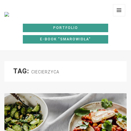
Lunchoteka
MENU
I
PORTFOLIO
WIDGE
E-BOOK "SMAROWIDŁA"
TAG:
CIECIERZYCA