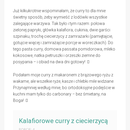
Już kilkukrotnie wspominałam, że curry to dla mnie
świetny sposób, żeby wymieść z lodówki wszystkie
zalegające warzywa. Tak było i tym razem: połowa
zielonej papryki, główka kalafiora, cukinia, dwie garści
szpinaku, trochę ciecierzycy z zamrażarki (pamiętajcie,
gotujcie więcej i zamrażajcie porcje w woreczkach). Do
tego pasta curry, domowa passata pomidorowa, mleko
kokosowe, natka pietruszki i orzeszki ziemne do
posypania – i obiad na dwa dni gotowy!
Podałam moje curry z makaronem z brązowego ryżu z
wakame, ale wszelkie ryże, kasze i chlebki mile widziane.
Przynajmniej według mnie, bo ortodoksyjne podejście w
kuchni mam tylko do carbonary – bez śmietany, na
Boga!
Kalafiorowe curry z ciecierzycą
PORCJE: 4