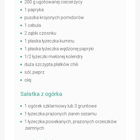
200 g ugotowanej ciecierzycy
1 papryka
puszka krojonych pomidorów
1 cebula
2 ząbki czosnku
1 płaska łyżeczka kuminu
1 płaska łyżeczka wędzonej papryki
1/2 łyżeczki mielonej kolendry
duża szczypta płatków chili
sól, pieprz
olej
Sałatka z ogórka
1 ogórek szklarniowy lub 3 gruntowe
1 łyżeczka prażonych ziaren sezamu
1 łyżeczka posiekanych, prażonych orzeszków
ziemnych