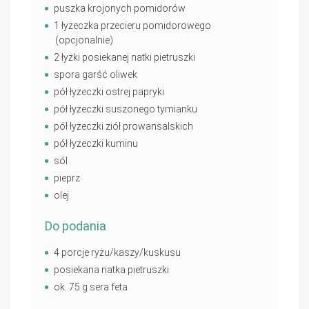
puszka krojonych pomidorów
1 łyżeczka przecieru pomidorowego
(opcjonalnie)
2 łyżki posiekanej natki pietruszki
spora garść oliwek
pół łyżeczki ostrej papryki
pół łyżeczki suszonego tymianku
pół łyżeczki ziół prowansalskich
pół łyżeczki kuminu
sól
pieprz
olej
Do podania
4 porcje ryżu/kaszy/kuskusu
posiekana natka pietruszki
ok. 75 g sera feta