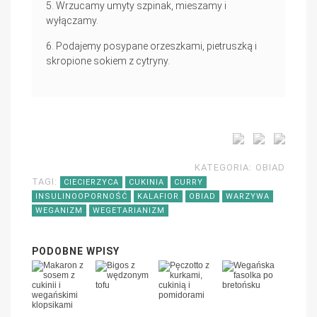
Wrzucamy umyty szpinak, mieszamy i
wyłączamy.
Podajemy posypane orzeszkami, pietruszką i
skropione sokiem z cytryny.
KATEGORIA:
OBIAD
TAGI:
CIECIERZYCA
CUKINIA
CURRY
INSULINOOPORNOŚĆ
KALAFIOR
OBIAD
WARZYWA
WEGANIZM
WEGETARIANIZM
PODOBNE WPISY