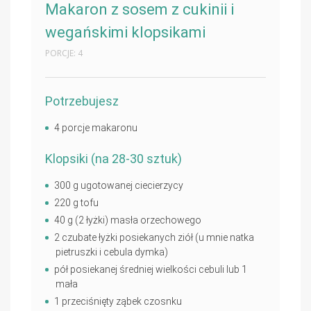
Makaron z sosem z cukinii i
wegańskimi klopsikami
PORCJE: 4
Potrzebujesz
4 porcje makaronu
Klopsiki (na 28-30 sztuk)
300 g ugotowanej ciecierzycy
220 g tofu
40 g (2 łyżki) masła orzechowego
2 czubate łyżki posiekanych ziół (u mnie natka
pietruszki i cebula dymka)
pół posiekanej średniej wielkości cebuli lub 1
mała
1 przeciśnięty ząbek czosnku