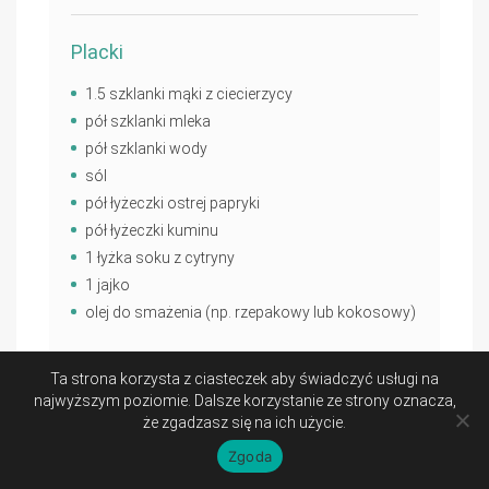
Placki
1.5 szklanki mąki z ciecierzycy
pół szklanki mleka
pół szklanki wody
sól
pół łyżeczki ostrej papryki
pół łyżeczki kuminu
1 łyżka soku z cytryny
1 jajko
olej do smażenia (np. rzepakowy lub kokosowy)
Kurczak
Ta strona korzysta z ciasteczek aby świadczyć usługi na
najwyższym poziomie. Dalsze korzystanie ze strony oznacza,
2 pojedyncze piersi z kurczaka (ok. 400 g)
że zgadzasz się na ich użycie.
2 pomarańcze
Zgoda
1 limonka
2 ząbki czosnku