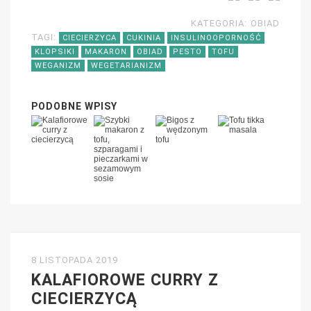
KATEGORIA:
OBIAD
TAGI:
CIECIERZYCA
CUKINIA
INSULINOOPORNOŚĆ
KLOPSIKI
MAKARON
OBIAD
PESTO
TOFU
WEGANIZM
WEGETARIANIZM
PODOBNE WPISY
8 LISTOPADA 2019
KALAFIOROWE CURRY Z
CIECIERZYCĄ