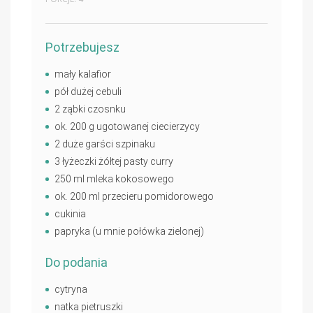
Potrzebujesz
mały kalafior
pół dużej cebuli
2 ząbki czosnku
ok. 200 g ugotowanej ciecierzycy
2 duże garści szpinaku
3 łyżeczki żółtej pasty curry
250 ml mleka kokosowego
ok. 200 ml przecieru pomidorowego
cukinia
papryka (u mnie połówka zielonej)
Do podania
cytryna
natka pietruszki