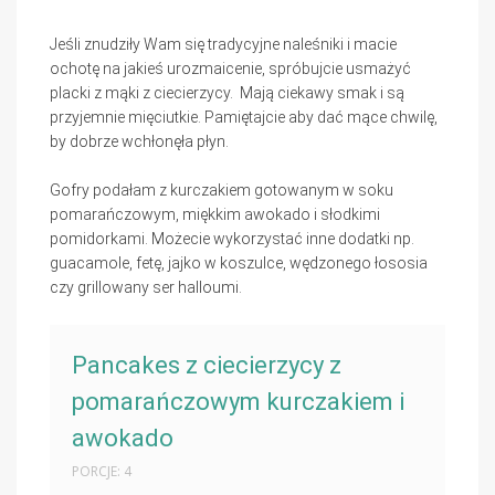
Jeśli znudziły Wam się tradycyjne naleśniki i macie
ochotę na jakieś urozmaicenie, spróbujcie usmażyć
placki z mąki z ciecierzycy. Mają ciekawy smak i są
przyjemnie mięciutkie. Pamiętajcie aby dać mące chwilę,
by dobrze wchłonęła płyn.
Gofry podałam z kurczakiem gotowanym w soku
pomarańczowym, miękkim awokado i słodkimi
pomidorkami. Możecie wykorzystać inne dodatki np.
guacamole, fetę, jajko w koszulce, wędzonego łososia
czy grillowany ser halloumi.
Pancakes z ciecierzycy z
pomarańczowym kurczakiem i
awokado
PORCJE: 4