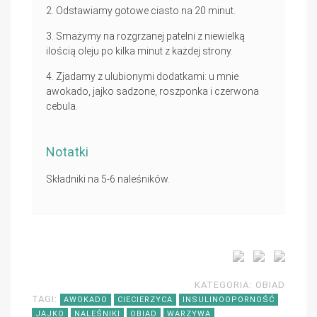
Odstawiamy gotowe ciasto na 20 minut.
Smażymy na rozgrzanej patelni z niewielką
ilością oleju po kilka minut z każdej strony.
Zjadamy z ulubionymi dodatkami: u mnie
awokado, jajko sadzone, roszponka i czerwona
cebula.
Notatki
Składniki na 5-6 naleśników.
KATEGORIA:
OBIAD
TAGI:
AWOKADO
CIECIERZYCA
INSULINOOPORNOŚĆ
JAJKO
NALEŚNIKI
OBIAD
WARZYWA