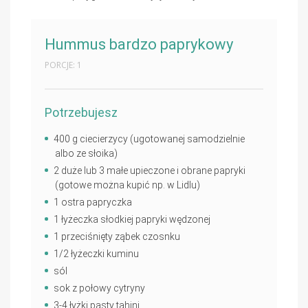
Hummus bardzo paprykowy
PORCJE: 1
Potrzebujesz
400 g ciecierzycy (ugotowanej samodzielnie
albo ze słoika)
2 duże lub 3 małe upieczone i obrane papryki
(gotowe można kupić np. w Lidlu)
1 ostra papryczka
1 łyżeczka słodkiej papryki wędzonej
1 przeciśnięty ząbek czosnku
1/2 łyżeczki kuminu
sól
sok z połowy cytryny
3-4 łyżki pasty tahini