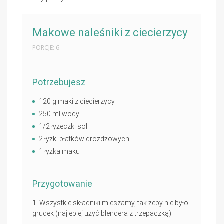
Makowe naleśniki z ciecierzycy
PORCJE: 6
Potrzebujesz
120 g mąki z ciecierzycy
250 ml wody
1/2 łyżeczki soli
2 łyżki płatków drożdżowych
1 łyżka maku
Przygotowanie
Wszystkie składniki mieszamy, tak żeby nie było
grudek (najlepiej użyć blendera z trzepaczką).