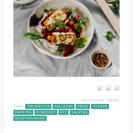
KATEGORIA:
OBIAD
TAGI:
CIECIERZYCA
HALLOUMI
OBIAD
OGÓREK
PAPRYKA
POMIDORY
RYŻ
SAŁATKA
WEGETARIANIZM