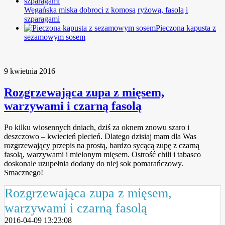
Wegańska miska dobroci z komosą ryżową, fasolą i
szparagami
Pieczona kapusta z
sezamowym sosem
9 kwietnia 2016
Rozgrzewająca zupa z mięsem,
warzywami i czarną fasolą
Po kilku wiosennych dniach, dziś za oknem znowu szaro i
deszczowo – kwiecień plecień. Dlatego dzisiaj mam dla Was
rozgrzewający przepis na prostą, bardzo sycącą zupę z czarną
fasolą, warzywami i mielonym mięsem. Ostrość chili i tabasco
doskonale uzupełnia dodany do niej sok pomarańczowy.
Smacznego!
Rozgrzewająca zupa z mięsem,
warzywami i czarną fasolą
2016-04-09 13:23:08