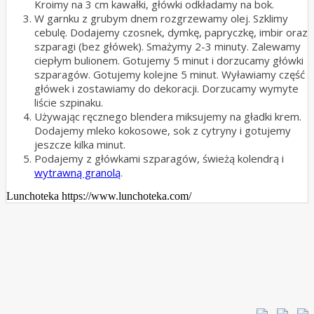
Kroimy na 3 cm kawałki, główki odkładamy na bok.
W garnku z grubym dnem rozgrzewamy olej. Szklimy
cebulę. Dodajemy czosnek, dymkę, papryczkę, imbir oraz
szparagi (bez główek). Smażymy 2-3 minuty. Zalewamy
ciepłym bulionem. Gotujemy 5 minut i dorzucamy główki
szparagów. Gotujemy kolejne 5 minut. Wyławiamy część
główek i zostawiamy do dekoracji. Dorzucamy wymyte
liście szpinaku.
Używając ręcznego blendera miksujemy na gładki krem.
Dodajemy mleko kokosowe, sok z cytryny i gotujemy
jeszcze kilka minut.
Podajemy z główkami szparagów, świeżą kolendrą i
wytrawną granolą
.
Lunchoteka https://www.lunchoteka.com/