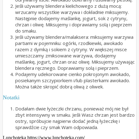
Jeśli używamy blendera kielichowego z dużą mocą:
wrzucamy wszystkie warzywa i dokładnie miksujemy.
Następnie dodajemy maślankę, jogurt, sok z cytryny,
chrzan i oliwę. Miksujemy i doprawiamy solą i pieprzem
do smaku.
Jeśli używamy blendera/malaksera: miksujemy warzywa
partiami w pojemniku: ogórki, rzodkiewki, awokado
razem z dymką i sokiem z cytryny. W większej misce
umieszczamy zmiksowane warzywa, dodajemy
maślankę, jogurt, chrzan oraz oliwę. Miksujemy używając
blendera ręcznego. Doprawiamy solą i pieprzem.
Podajemy udekorowane cienko pokrojonym awokado,
posiekanym szczypiorkiem i/lub plasterkami awokado.
Można także skropić dobrą oliwą z oliwek.
Notatki
Dodałam dwie łyżeczki chrzanu, ponieważ mój nie był
zbyt intensywny w smaku. Jeśli Wasz chrzan jest bardzo
ostry, spróbujcie najpierw dodać jedną łyżeczkę i
sprawdźcie czy smak Wam odpowiada.
Lunchoteka https://www.lunchoteka.com/