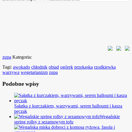
zupa
Kategoria:
Tagi:
awokado
chłodnik
obiad
ogórek
przekąska
rzodkiewka
warzywa
wegetarianizm
zupa
Podobne wpisy
Sałatka z kurczakiem, warzywami, serem halloumi i kaszą
pęczak
Wegańskie
spring rollsy z sezamowym tofu