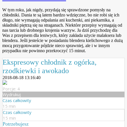
W tym roku, jak nigdy, przydają się sprawdzone pomysły na
chłodniki. Dania te są latem bardzo wdzięczne, bo nie robi się ich
długo, nie wymagają odpalania ani kuchenki, ani piekarnika, a
składniki piętrzą się na straganach. Niektóre przepisy wymagają od
nas tarcia lub drobnego krojenia warzyw. Ja dziś przychodzę dla
Was z przepisem dla leniwych, który zakłada użycie malaksera lub
blendera. Jeśli jesteście w posiadaniu blendera kielichowego z dużą
mocą przygotowanie pójdzie nieco sprawniej, ale i w innym
przypadku nie powinno przekroczyć 15 minut.
Ekspresowy chłodnik z ogórka,
rzodkiewki i awokado
2018-08-18 13:16:40
Porcje: 4
Wydrukuj
Czas całkowity
15 min
Czas całkowity
15 min
Potrzebujesz