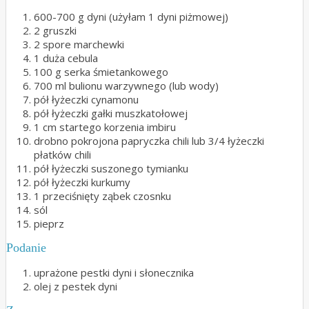
600-700 g dyni (użyłam 1 dyni piżmowej)
2 gruszki
2 spore marchewki
1 duża cebula
100 g serka śmietankowego
700 ml bulionu warzywnego (lub wody)
pół łyżeczki cynamonu
pół łyżeczki gałki muszkatołowej
1 cm startego korzenia imbiru
drobno pokrojona papryczka chili lub 3/4 łyżeczki
płatków chili
pół łyżeczki suszonego tymianku
pół łyżeczki kurkumy
1 przeciśnięty ząbek czosnku
sól
pieprz
Podanie
uprażone pestki dyni i słonecznika
olej z pestek dyni