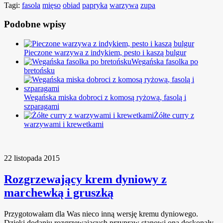
Tagi:
fasola
mięso
obiad
papryka
warzywa
zupa
Podobne wpisy
Pieczone warzywa z indykiem, pesto i kaszą bulgur
Wegańska fasolka po
bretońsku
Wegańska miska dobroci z komosą ryżową, fasolą i
szparagami
Żółte curry z
warzywami i krewetkami
22 listopada 2015
Rozgrzewający krem dyniowy z
marchewką i gruszką
Przygotowałam dla Was nieco inną wersję kremu dyniowego.
Dzięki dodaniu rozgrzewających przypraw stanowi ona doskonały