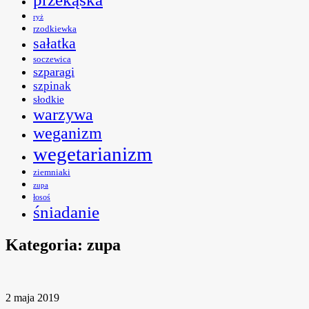
ryż
rzodkiewka
sałatka
soczewica
szparagi
szpinak
słodkie
warzywa
weganizm
wegetarianizm
ziemniaki
zupa
łosoś
śniadanie
Kategoria:
zupa
2 maja 2019