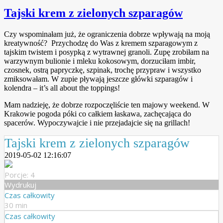
Tajski krem z zielonych szparagów
Czy wspominałam już, że ograniczenia dobrze wpływają na moją
kreatywność? Przychodzę do Was z kremem szparagowym z
tajskim twistem i posypką z wytrawnej granoli. Zupę zrobiłam na
warzywnym bulionie i mleku kokosowym, dorzuciłam imbir,
czosnek, ostrą papryczkę, szpinak, trochę przypraw i wszystko
zmiksowałam. W zupie pływają jeszcze główki szparagów i
kolendra – it’s all about the toppings!
Mam nadzieję, że dobrze rozpoczęliście ten majowy weekend. W
Krakowie pogoda póki co całkiem łaskawa, zachęcająca do
spacerów. Wypoczywajcie i nie przejadajcie się na grillach!
Tajski krem z zielonych szparagów
2019-05-02 12:16:07
Porcje: 4
Wydrukuj
Czas całkowity
30 min
Czas całkowity