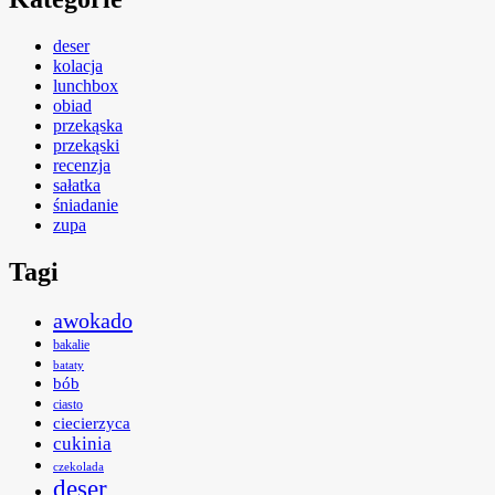
deser
kolacja
lunchbox
obiad
przekąska
przekąski
recenzja
sałatka
śniadanie
zupa
Tagi
awokado
bakalie
bataty
bób
ciasto
ciecierzyca
cukinia
czekolada
deser