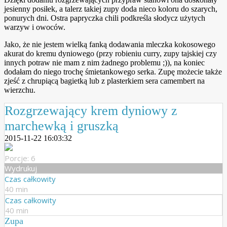
jesienny posiłek, a talerz takiej zupy doda nieco koloru do szarych,
ponurych dni. Ostra papryczka chili podkreśla słodycz użytych
warzyw i owoców.
Jako, że nie jestem wielką fanką dodawania mleczka kokosowego
akurat do kremu dyniowego (przy robieniu curry, zupy tajskiej czy
innych potraw nie mam z nim żadnego problemu ;)), na koniec
dodałam do niego trochę śmietankowego serka. Zupę możecie także
zjeść z chrupiącą bagietką lub z plasterkiem sera camembert na
wierzchu.
Rozgrzewający krem dyniowy z
marchewką i gruszką
2015-11-22 16:03:32
Porcje: 6
Wydrukuj
Czas całkowity
40 min
Czas całkowity
40 min
Zupa