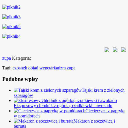
zupa
Kategoria:
Tagi:
czosnek
obiad
wegetarianizm
zupa
Podobne wpisy
Tajski krem z zielonych
szparagów
Ekspresowy chłodnik z ogórka, rzodkiewki i awokado
Ciecierzyca z papryką
w pomidorach
Makaron z soczewicą i
burratą