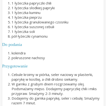
1 łyżeczka papryczki chili
1 łyżeczka słodkiej papryki
1 łyżeczka kuminu
1 łyżeczka pieprzu
1 łyżeczka granulowanego czosnku
1 łyżeczka suszonej cebuli
1 łyżeczka soli
pół łyżeczki cynamonu
Do podania
kolendra
pokruszone nachosy
Przygotowanie
Cebule kroimy w piórka, seler naciowy w plasterki,
paprykę w kostkę, a chili drobno siekamy.
W garnku z grubym dnem rozgrzewamy olej.
Podsmażamy mięso. Dodajemy papryczkę chili i miks
przypraw. Smażymy 2-3 minuty.
Dodajemy do garnka paprykę, seler i cebulę. Smażymy
razem 7 minut.