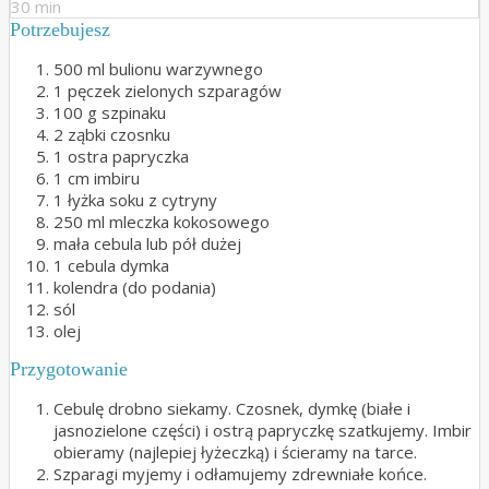
30 min
Potrzebujesz
500 ml bulionu warzywnego
1 pęczek zielonych szparagów
100 g szpinaku
2 ząbki czosnku
1 ostra papryczka
1 cm imbiru
1 łyżka soku z cytryny
250 ml mleczka kokosowego
mała cebula lub pół dużej
1 cebula dymka
kolendra (do podania)
sól
olej
Przygotowanie
Cebulę drobno siekamy. Czosnek, dymkę (białe i
jasnozielone części) i ostrą papryczkę szatkujemy. Imbir
obieramy (najlepiej łyżeczką) i ścieramy na tarce.
Szparagi myjemy i odłamujemy zdrewniałe końce.