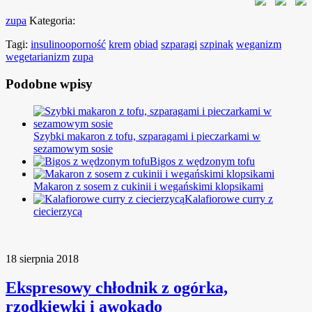
zupa
Kategoria:
Tagi:
insulinooporność
krem
obiad
szparagi
szpinak
weganizm
wegetarianizm
zupa
Podobne wpisy
Szybki makaron z tofu, szparagami i pieczarkami w
sezamowym sosie
Bigos z wędzonym tofu
Makaron z sosem z cukinii i wegańskimi klopsikami
Kalafiorowe curry z
ciecierzycą
18 sierpnia 2018
Ekspresowy chłodnik z ogórka,
rzodkiewki i awokado