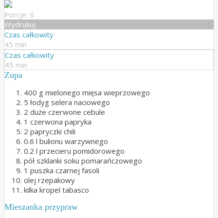
Porcje: 6
Wydrukuj
Czas całkowity
45 min
Czas całkowity
45 min
Zupa
400 g mielonego mięsa wieprzowego
5 łodyg selera naciowego
2 duże czerwone cebule
1 czerwona papryka
2 papryczki chili
0.6 l bulionu warzywnego
0.2 l przecieru pomidorowego
pół szklanki soku pomarańczowego
1 puszka czarnej fasoli
olej rzepakowy
kilka kropel tabasco
Mieszanka przypraw