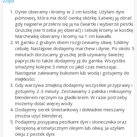
Zupa
Dynie obieramy i kroimy w 2 cm kostkę. Użyłam dyni
piżmowej, która ma dość cienką skórkę. Łatwiej ją obrać
gdy najpierw przekroi się ją na ćwiartki i wybierze pestki.
Gruszkę (nie trzeba jej obierać) i cebulę kroimy w kostkę.
Marchewkę obieramy i kroimy na 1 cm kawałki.
W garnku z grubym dnem rozgrzewamy oliwę. Szklimy
cebulę. Następnie dodajemy marchew i dynie. Po około 5
minutach dorzucamy gruszkę. Jeśli używamy świeżej
papryczki to także dodajemy ją do garnka. Wszystko
smażymy kolejne 5 minut co jakiś czas mieszając.
Następnie zalewamy bulionem lub wodą i gotujemy do
miękkości.
Gdy warzywa zmiękną dodajemy wszystkie przyprawy i
gotujemy 2-3 minuty. Zestawiamy z palnika i miksujemy
blenderem ręcznym na gładki krem. W razie potrzeby
możemy dolać więcej wody.
Dodajemy serek śmietankowy i dokładnie mieszamy
(można użyć blendera).
Podajemy posypaną pestkami dyni i słonecznika oraz
skropioną aromatycznym olejem lub oliwą. Ja użyłam
oleju z pestek dyni.