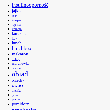
insulinooporność
jajka
jajko
kanapka
kapusta
kolacja
kurczak
lody
lunch
lunchbox
makaron
maliny
marchewka
naleśniki
obiad
orzechy
owoce
papryka
pesto
placki
pomidory
przekąska