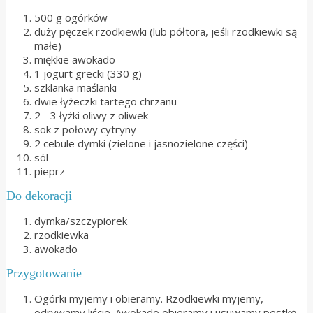
500 g ogórków
duży pęczek rzodkiewki (lub półtora, jeśli rzodkiewki są
małe)
miękkie awokado
1 jogurt grecki (330 g)
szklanka maślanki
dwie łyżeczki tartego chrzanu
2 - 3 łyżki oliwy z oliwek
sok z połowy cytryny
2 cebule dymki (zielone i jasnozielone części)
sól
pieprz
Do dekoracji
dymka/szczypiorek
rzodkiewka
awokado
Przygotowanie
Ogórki myjemy i obieramy. Rzodkiewki myjemy,
odrywamy liście. Awokado obieramy i usuwamy pestkę.