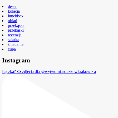
deser
kolacja
lunchbox
obiad
przekąska
przekąski
recenzja
sałatka
śniadanie
zupa
Instagram
Pączka? 🍩 zdjęcia dla @wytworniapaczkowkrakow • a