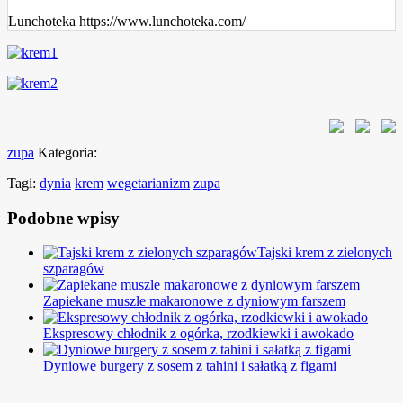
Lunchoteka https://www.lunchoteka.com/
zupa
Kategoria:
Tagi:
dynia
krem
wegetarianizm
zupa
Podobne wpisy
Tajski krem z zielonych
szparagów
Zapiekane muszle makaronowe z dyniowym farszem
Ekspresowy chłodnik z ogórka, rzodkiewki i awokado
Dyniowe burgery z sosem z tahini i sałatką z figami