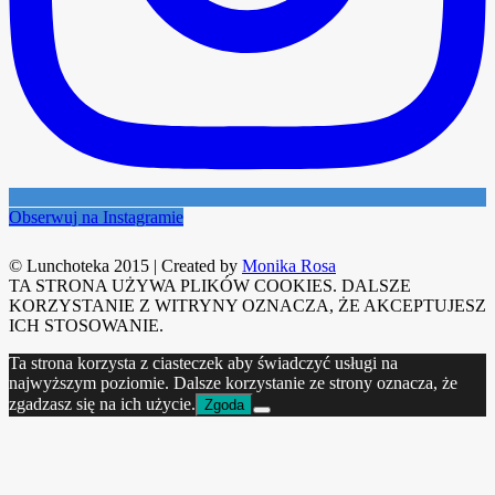
Obserwuj na Instagramie
© Lunchoteka 2015
|
Created by
Monika Rosa
TA STRONA UŻYWA PLIKÓW COOKIES. DALSZE
KORZYSTANIE Z WITRYNY OZNACZA, ŻE AKCEPTUJESZ
ICH STOSOWANIE.
Ta strona korzysta z ciasteczek aby świadczyć usługi na
najwyższym poziomie. Dalsze korzystanie ze strony oznacza, że
zgadzasz się na ich użycie.
Zgoda