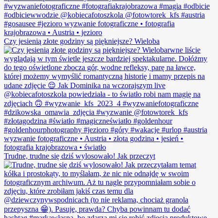
Czy jesienią złote godziny są piękniejsze? Wieloba
Trudne, trudne się dziś wylosowało! Jak przeczyt