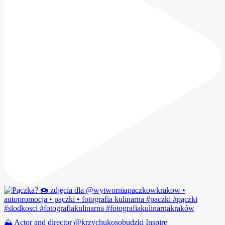
⛰️ Actor and director @krzychukosobudzki Inspire