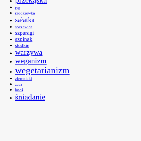
ryż
rzodkiewka
sałatka
soczewica
szparagi
szpinak
słodkie
warzywa
weganizm
wegetarianizm
ziemniaki
zupa
łosoś
śniadanie