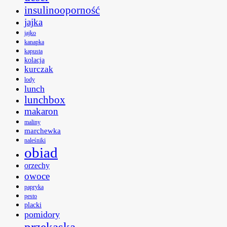
insulinooporność
jajka
jajko
kanapka
kapusta
kolacja
kurczak
lody
lunch
lunchbox
makaron
maliny
marchewka
naleśniki
obiad
orzechy
owoce
papryka
pesto
placki
pomidory
przekąska