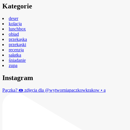
Kategorie
deser
kolacja
lunchbox
obiad
przekąska
przekąski
recenzja
sałatka
śniadanie
zupa
Instagram
Pączka? 🍩 zdjęcia dla @wytworniapaczkowkrakow • a