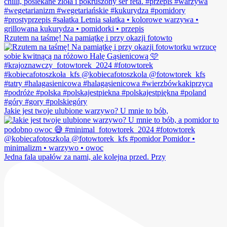
Rzutem na taśmę! Na pamiątkę i przy okazji fotowto
Jakie jest twoje ulubione warzywo? U mnie to bób,
Jedna fala upałów za nami, ale kolejna przed. Przy