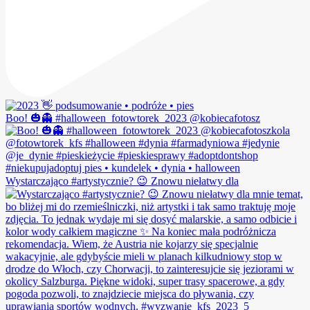
Boo! 🎃👻 #halloween_fotowtorek_2023 @kobiecafotosz
Wystarczająco #artystycznie? 😉 Znowu niełatwy dla