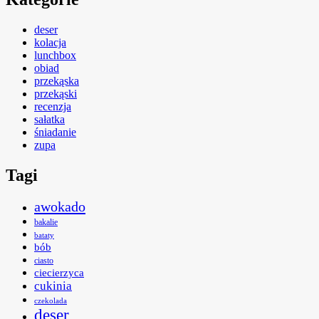
deser
kolacja
lunchbox
obiad
przekąska
przekąski
recenzja
sałatka
śniadanie
zupa
Tagi
awokado
bakalie
bataty
bób
ciasto
ciecierzyca
cukinia
czekolada
deser