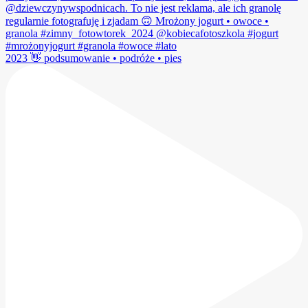
2023 👋 podsumowanie • podróże • pies