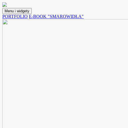
Przejdź
do
Menu i widgety
treści
Lunchoteka
Blog z przepisami na potrawy, które możemy spakować do pojemnika i
PORTFOLIO
E-BOOK "SMAROWIDŁA"