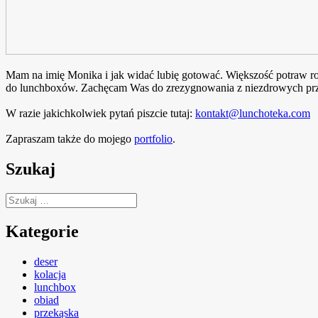
Mam na imię Monika i jak widać lubię gotować. Większość potraw rob
do lunchboxów. Zachęcam Was do zrezygnowania z niezdrowych prze
W razie jakichkolwiek pytań piszcie tutaj:
kontakt@lunchoteka.com
Zapraszam także do mojego
portfolio
.
Szukaj
Szukaj:
Kategorie
deser
kolacja
lunchbox
obiad
przekąska