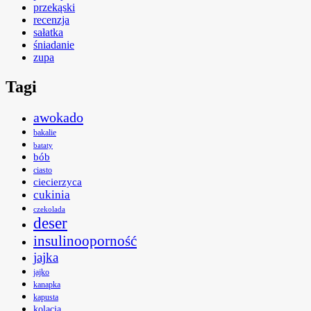
przekąski
recenzja
sałatka
śniadanie
zupa
Tagi
awokado
bakalie
bataty
bób
ciasto
ciecierzyca
cukinia
czekolada
deser
insulinooporność
jajka
jajko
kanapka
kapusta
kolacja