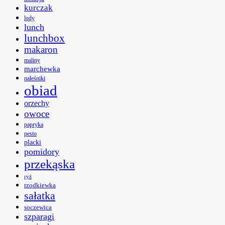
kurczak
lody
lunch
lunchbox
makaron
maliny
marchewka
naleśniki
obiad
orzechy
owoce
papryka
pesto
placki
pomidory
przekąska
ryż
rzodkiewka
sałatka
soczewica
szparagi