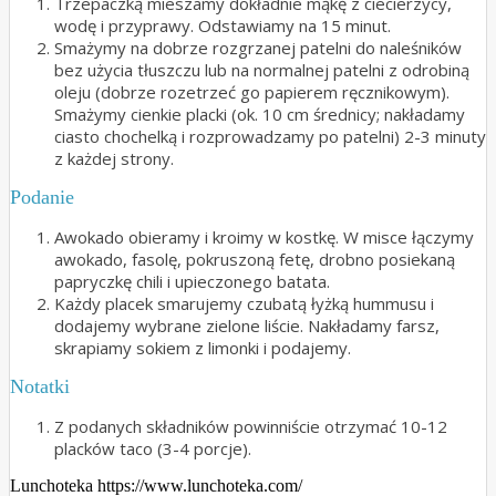
Trzepaczką mieszamy dokładnie mąkę z ciecierzycy,
wodę i przyprawy. Odstawiamy na 15 minut.
Smażymy na dobrze rozgrzanej patelni do naleśników
bez użycia tłuszczu lub na normalnej patelni z odrobiną
oleju (dobrze rozetrzeć go papierem ręcznikowym).
Smażymy cienkie placki (ok. 10 cm średnicy; nakładamy
ciasto chochelką i rozprowadzamy po patelni) 2-3 minuty
z każdej strony.
Podanie
Awokado obieramy i kroimy w kostkę. W misce łączymy
awokado, fasolę, pokruszoną fetę, drobno posiekaną
papryczkę chili i upieczonego batata.
Każdy placek smarujemy czubatą łyżką hummusu i
dodajemy wybrane zielone liście. Nakładamy farsz,
skrapiamy sokiem z limonki i podajemy.
Notatki
Z podanych składników powinniście otrzymać 10-12
placków taco (3-4 porcje).
Lunchoteka https://www.lunchoteka.com/