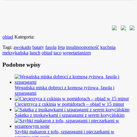
obiad
Kategoria:
Tagi:
awokado
bataty
fasola
feta
insulinooporność
kuchnia
meksykańska
lunch
obiad
taco
wegetarianizm
Podobne wpisy
Wegańska miska dobroci z komosą ryżową, fasolą i
szparagami
Ciecierzyca z cukinią w pomidorach – obiad w 15 minut
Sałatka z truskawkami i szparagami z serem korycińskim
Szybki makaron z tofu, szparagami i pieczarkami w