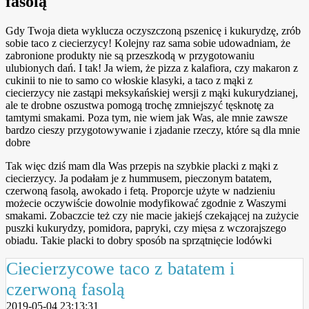
fasolą
Gdy Twoja dieta wyklucza oczyszczoną pszenicę i kukurydzę, zrób
sobie taco z ciecierzycy! Kolejny raz sama sobie udowadniam, że
zabronione produkty nie są przeszkodą w przygotowaniu
ulubionych dań. I tak! Ja wiem, że pizza z kalafiora, czy makaron z
cukinii to nie to samo co włoskie klasyki, a taco z mąki z
ciecierzycy nie zastąpi meksykańskiej wersji z mąki kukurydzianej,
ale te drobne oszustwa pomogą trochę zmniejszyć tęsknotę za
tamtymi smakami. Poza tym, nie wiem jak Was, ale mnie zawsze
bardzo cieszy przygotowywanie i zjadanie rzeczy, które są dla mnie
dobre
Tak więc dziś mam dla Was przepis na szybkie placki z mąki z
ciecierzycy. Ja podałam je z hummusem, pieczonym batatem,
czerwoną fasolą, awokado i fetą. Proporcje użyte w nadzieniu
możecie oczywiście dowolnie modyfikować zgodnie z Waszymi
smakami. Zobaczcie też czy nie macie jakiejś czekającej na zużycie
puszki kukurydzy, pomidora, papryki, czy mięsa z wczorajszego
obiadu. Takie placki to dobry sposób na sprzątnięcie lodówki
Ciecierzycowe taco z batatem i
czerwoną fasolą
2019-05-04 23:13:31