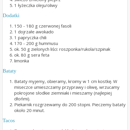
1 łyżeczka oleju/oliwy
Dodatki
150 - 180 g czerwonej fasoli
1 dojrzałe awokado
1 papryczka chili
170 - 200 g hummusu
ok. 50 g zielonych liści: roszponka/rukola/szpinak
ok. 80 g sera feta
limonka
Bataty
Bataty myjemy, obieramy, kroimy w 1 cm kostkę. W
miseczce umieszczamy przyprawy i oliwę, wrzucamy
pokrojone słodkie ziemniaki i mieszamy (najlepiej
dłońmi).
Piekarnik rozgrzewamy do 200 stopni. Pieczemy bataty
około 20 minut.
Tacos