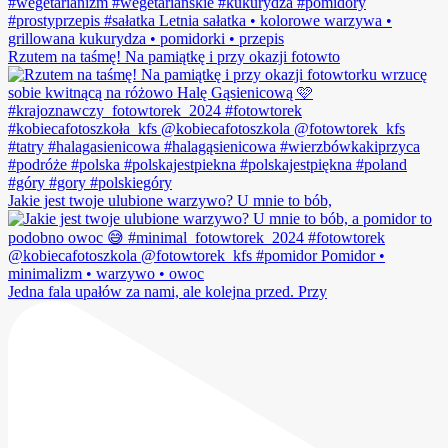
Rzutem na taśmę! Na pamiątkę i przy okazji fotowto
Jakie jest twoje ulubione warzywo? U mnie to bób,
Jedna fala upałów za nami, ale kolejna przed. Przy