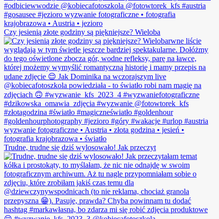
Czy jesienią złote godziny są piękniejsze? Wieloba
Trudne, trudne się dziś wylosowało! Jak przeczyt