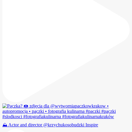
⛰️ Actor and director @krzychukosobudzki Inspire