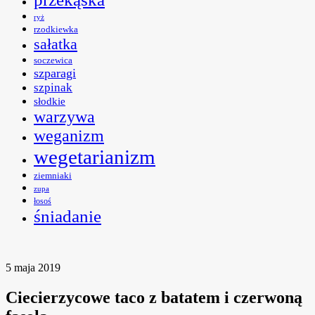
ryż
rzodkiewka
sałatka
soczewica
szparagi
szpinak
słodkie
warzywa
weganizm
wegetarianizm
ziemniaki
zupa
łosoś
śniadanie
5 maja 2019
Ciecierzycowe taco z batatem i czerwoną