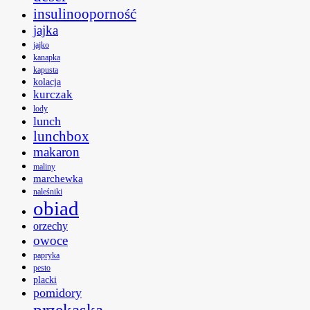
insulinooporność
jajka
jajko
kanapka
kapusta
kolacja
kurczak
lody
lunch
lunchbox
makaron
maliny
marchewka
naleśniki
obiad
orzechy
owoce
papryka
pesto
placki
pomidory
przekąska