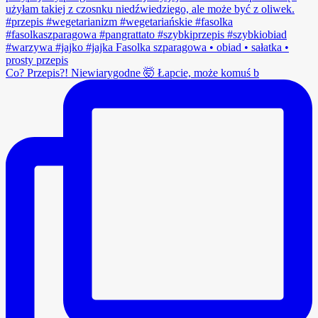
Co? Przepis?! Niewiarygodne 🤯 Łapcie, może komuś b