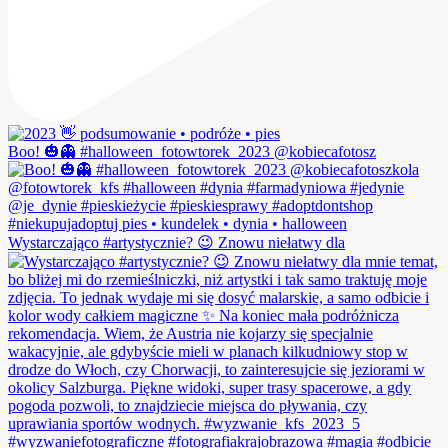
Boo! 🎃👻 #halloween_fotowtorek_2023 @kobiecafotosz
Wystarczająco #artystycznie? 😉 Znowu niełatwy dla