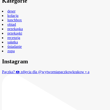
Kategorie
deser
kolacja
lunchbox
obiad
przekąska
przekąski
recenzja
sałatka
śniadanie
zupa
Instagram
Pączka? 🍩 zdjęcia dla @wytworniapaczkowkrakow • a