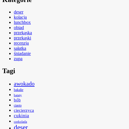
deser
kolacja
lunchbox
obiad
przekąska
przekąski
recenzja
sałatka
śniadanie
zupa
Tagi
awokado
bakalie
bataty
bób
ciasto
ciecierzyca
cukinia
czekolada
deser