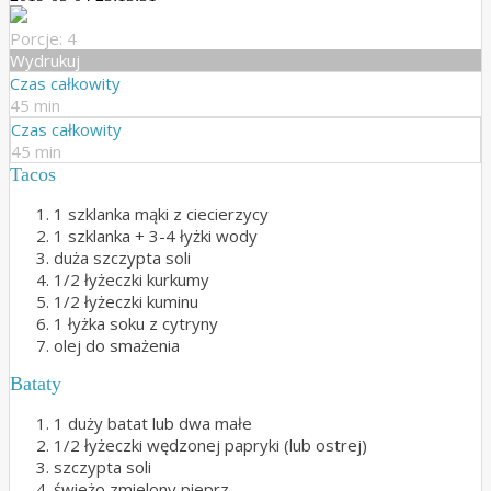
Porcje: 4
Wydrukuj
Czas całkowity
45 min
Czas całkowity
45 min
Tacos
1 szklanka mąki z ciecierzycy
1 szklanka + 3-4 łyżki wody
duża szczypta soli
1/2 łyżeczki kurkumy
1/2 łyżeczki kuminu
1 łyżka soku z cytryny
olej do smażenia
Bataty
1 duży batat lub dwa małe
1/2 łyżeczki wędzonej papryki (lub ostrej)
szczypta soli
świeżo zmielony pieprz