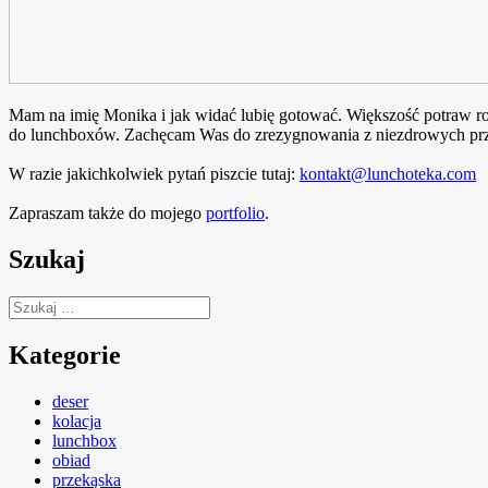
Mam na imię Monika i jak widać lubię gotować. Większość potraw rob
do lunchboxów. Zachęcam Was do zrezygnowania z niezdrowych prze
W razie jakichkolwiek pytań piszcie tutaj:
kontakt@lunchoteka.com
Zapraszam także do mojego
portfolio
.
Szukaj
Szukaj:
Kategorie
deser
kolacja
lunchbox
obiad
przekąska