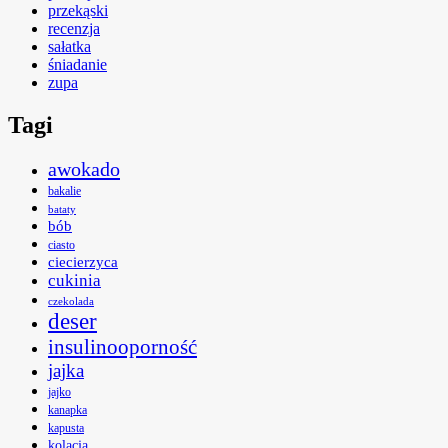
przekąski
recenzja
sałatka
śniadanie
zupa
Tagi
awokado
bakalie
bataty
bób
ciasto
ciecierzyca
cukinia
czekolada
deser
insulinooporność
jajka
jajko
kanapka
kapusta
kolacja