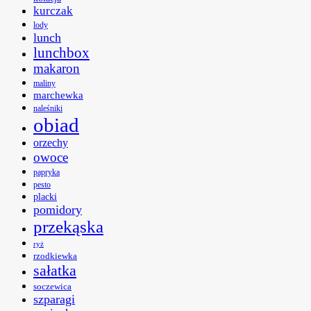
kurczak
lody
lunch
lunchbox
makaron
maliny
marchewka
naleśniki
obiad
orzechy
owoce
papryka
pesto
placki
pomidory
przekąska
ryż
rzodkiewka
sałatka
soczewica
szparagi