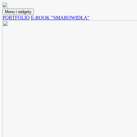
Przejdź
do
Menu i widgety
treści
Lunchoteka
Blog z przepisami na potrawy, które możemy spakować do pojemnika i
PORTFOLIO
E-BOOK "SMAROWIDŁA"