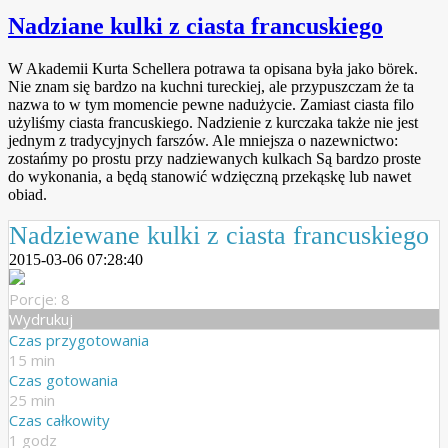
Nadziane kulki z ciasta francuskiego
W Akademii Kurta Schellera potrawa ta opisana była jako börek.
Nie znam się bardzo na kuchni tureckiej, ale przypuszczam że ta
nazwa to w tym momencie pewne nadużycie. Zamiast ciasta filo
użyliśmy ciasta francuskiego. Nadzienie z kurczaka także nie jest
jednym z tradycyjnych farszów. Ale mniejsza o nazewnictwo:
zostańmy po prostu przy nadziewanych kulkach
Są bardzo proste
do wykonania, a będą stanowić wdzięczną przekąskę lub nawet
obiad.
Nadziewane kulki z ciasta francuskiego
2015-03-06 07:28:40
Porcje: 8
Wydrukuj
Czas przygotowania
15 min
Czas gotowania
25 min
Czas całkowity
1 godz