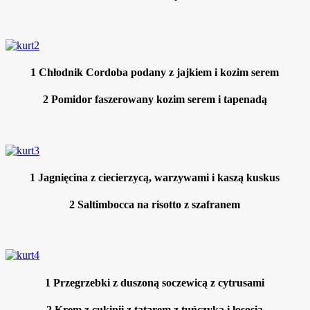
1
Chłodnik Cordoba podany z jajkiem i kozim serem
2
Pomidor faszerowany kozim serem i tapenadą
1
Jagnięcina z ciecierzycą, warzywami i kaszą kuskus
2
Saltimbocca na risotto z szafranem
1
Przegrzebki z duszoną soczewicą z cytrusami
2
Krem z cukinii z tatarem z tuńczyka i łososia