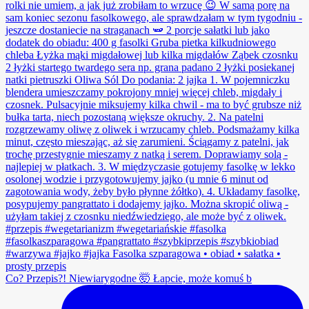
Co? Przepis?! Niewiarygodne 🤯 Łapcie, może komuś b