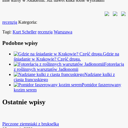
inne kursy w Akademii. Już nawet kilka sobie wybrałam
recenzja
Kategoria:
Tagi:
Kurt Scheller
recenzja
Warszawa
Podobne wpisy
Gdzie na
śniadanie w Krakowie? Część druga.
Fotorelacja
z roślinnych warsztatów Jadłonomii
Nadziane kulki z
ciasta francuskiego
Pomidor faszerowany
kozim serem
Ostatnie wpisy
Pieczone ziemniaki z brukselką