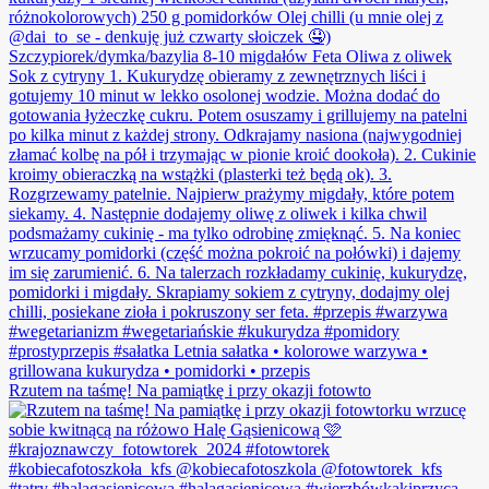
Rzutem na taśmę! Na pamiątkę i przy okazji fotowto