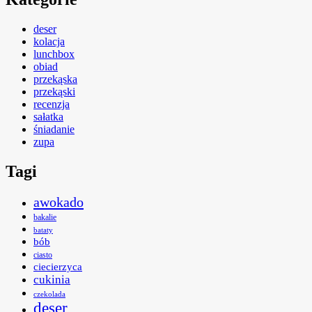
deser
kolacja
lunchbox
obiad
przekąska
przekąski
recenzja
sałatka
śniadanie
zupa
Tagi
awokado
bakalie
bataty
bób
ciasto
ciecierzyca
cukinia
czekolada
deser