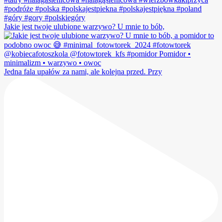
Jakie jest twoje ulubione warzywo? U mnie to bób,
Jedna fala upałów za nami, ale kolejna przed. Przy