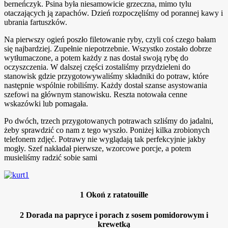
berneńczyk. Psina była niesamowicie grzeczna, mimo tylu
otaczających ją zapachów. Dzień rozpoczęliśmy od porannej kawy i
ubrania fartuszków.
Na pierwszy ogień poszło filetowanie ryby, czyli coś czego bałam
się najbardziej. Zupełnie niepotrzebnie. Wszystko zostało dobrze
wytłumaczone, a potem każdy z nas dostał swoją rybę do
oczyszczenia. W dalszej części zostaliśmy przydzieleni do
stanowisk gdzie przygotowywaliśmy składniki do potraw, które
następnie wspólnie robiliśmy. Każdy dostał szanse asystowania
szefowi na głównym stanowisku. Reszta notowała cenne
wskazówki lub pomagała.
Po dwóch, trzech przygotowanych potrawach szliśmy do jadalni,
żeby sprawdzić co nam z tego wyszło. Poniżej kilka zrobionych
telefonem zdjęć. Potrawy nie wyglądają tak perfekcyjnie jakby
mogły. Szef nakładał pierwsze, wzorcowe porcje, a potem
musieliśmy radzić sobie sami
1
Okoń z ratatouille
2
Dorada na papryce i porach z sosem pomidorowym i
krewetką