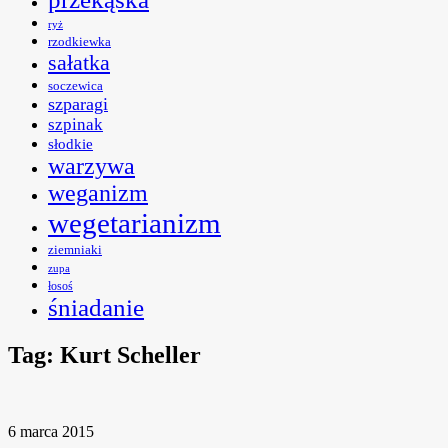
ryż
rzodkiewka
sałatka
soczewica
szparagi
szpinak
słodkie
warzywa
weganizm
wegetarianizm
ziemniaki
zupa
łosoś
śniadanie
Tag:
Kurt Scheller
6 marca 2015