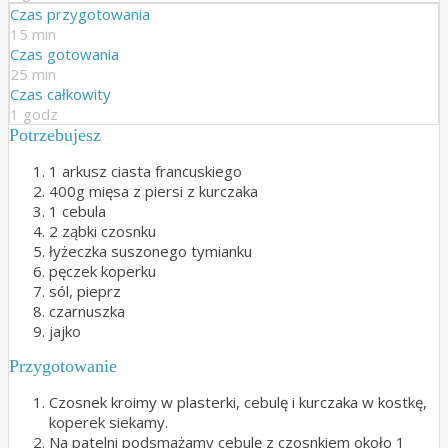
Czas przygotowania
15 min
Czas gotowania
25 min
Czas całkowity
1 godz
Potrzebujesz
1 arkusz ciasta francuskiego
400g mięsa z piersi z kurczaka
1 cebula
2 ząbki czosnku
łyżeczka suszonego tymianku
pęczek koperku
sól, pieprz
czarnuszka
jajko
Przygotowanie
Czosnek kroimy w plasterki, cebulę i kurczaka w kostkę,
koperek siekamy.
Na patelni podsmażamy cebulę z czosnkiem około 1