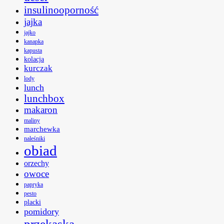
insulinooporność
jajka
jajko
kanapka
kapusta
kolacja
kurczak
lody
lunch
lunchbox
makaron
maliny
marchewka
naleśniki
obiad
orzechy
owoce
papryka
pesto
placki
pomidory
przekąska