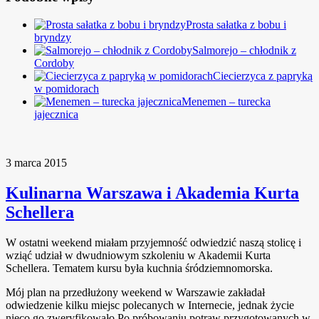
Prosta sałatka z bobu i
bryndzy
Salmorejo – chłodnik z
Cordoby
Ciecierzyca z papryką
w pomidorach
Menemen – turecka
jajecznica
3 marca 2015
Kulinarna Warszawa i Akademia Kurta
Schellera
W ostatni weekend miałam przyjemność odwiedzić naszą stolicę i
wziąć udział w dwudniowym szkoleniu w Akademii Kurta
Schellera. Tematem kursu była kuchnia śródziemnomorska.
Mój plan na przedłużony weekend w Warszawie zakładał
odwiedzenie kilku miejsc polecanych w Internecie, jednak życie
nieco go zweryfikowało
Po próbowaniu potraw przygotowanych w