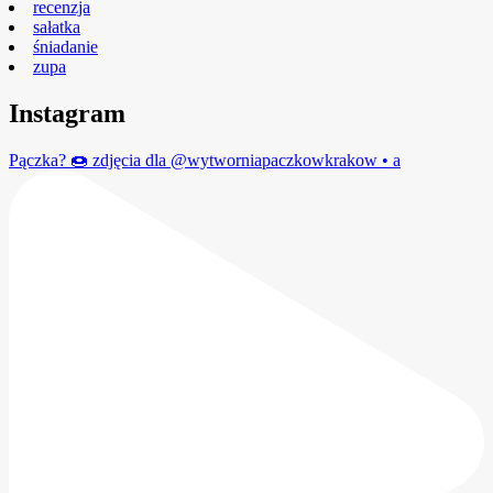
recenzja
sałatka
śniadanie
zupa
Instagram
Pączka? 🍩 zdjęcia dla @wytworniapaczkowkrakow • a