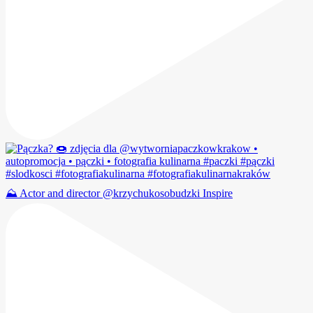
⛰️ Actor and director @krzychukosobudzki Inspire