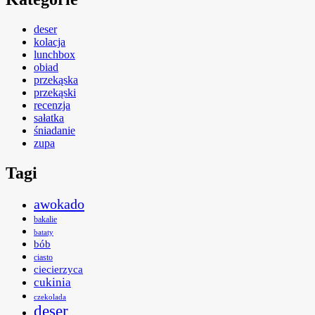
deser
kolacja
lunchbox
obiad
przekąska
przekąski
recenzja
sałatka
śniadanie
zupa
Tagi
awokado
bakalie
bataty
bób
ciasto
ciecierzyca
cukinia
czekolada
deser