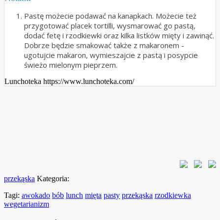
Pastę możecie podawać na kanapkach. Możecie też
przygotować placek tortilli, wysmarować go pastą,
dodać fetę i rzodkiewki oraz kilka listków mięty i zawinąć.
Dobrze będzie smakować także z makaronem -
ugotujcie makaron, wymieszajcie z pastą i posypcie
świeżo mielonym pieprzem.
Lunchoteka https://www.lunchoteka.com/
przekąska
Kategoria:
Tagi:
awokado
bób
lunch
mięta
pasty
przekąska
rzodkiewka
wegetarianizm