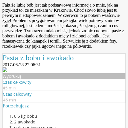
Fakt że lubię bób jest tak podstawową informacją o mnie, jak na
przykład to, że mieszkam w Krakowie. Choć słowo lubię jest tu
pewnym niedopowiedzeniem. W czerwcu to ja bobem właściwie
żyję! Problem z przygotowaniem jakiejkolwiek potrawy z nim w
roli głównej, jest jeden – może się okazać, że zjem go zanim coś
przyrządzę. Tym razem udało mi się jednak zrobić cudowną pastę z
bobem i awokado z dodatkiem mięty i zielonej cebulki. Jest
fantastyczna do kanapek i tortilli. Serwujcie ją z dodatkiem fety,
rzodkiewek czy jajka ugotowanego na półtwardo.
Pasta z bobu i awokado
2017-06-28 22:06:31
Wydrukuj
Czas całkowity
45 min
Czas całkowity
45 min
Potrzebujesz
0.5 kg bobu
2 awokado
sok z połowy cytryny