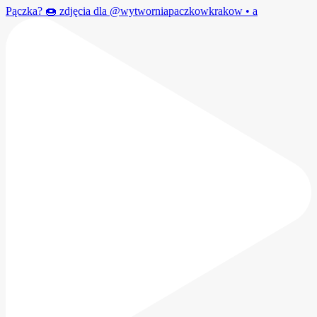
Pączka? 🍩 zdjęcia dla @wytworniapaczkowkrakow • a