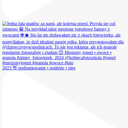
2023 👋 podsumowanie • podróże • pies