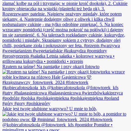
Rzutem na taśmę! Na pamiątkę i przy okazji fotowto
Jakie jest twoje ulubione warzywo? U mnie to bób,