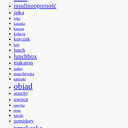
insulinooporność
jajka
jajko
kanapka
kapusta
kolacja
kurczak
lody
lunch
lunchbox
makaron
maliny
marchewka
naleśniki
obiad
orzechy
owoce
papryka
pesto
placki
pomidory
przekąska