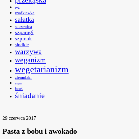
ryż
rzodkiewka
sałatka
soczewica
szparagi
szpinak
słodkie
warzywa
weganizm
wegetarianizm
ziemniaki
zupa
łosoś
śniadanie
29 czerwca 2017
Pasta z bobu i awokado