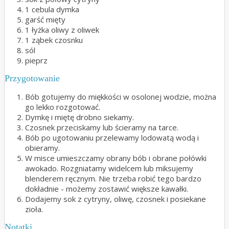
1 cebula dymka
garść mięty
1 łyżka oliwy z oliwek
1 ząbek czosnku
sól
pieprz
Przygotowanie
Bób gotujemy do miękkości w osolonej wodzie, można
go lekko rozgotować.
Dymkę i miętę drobno siekamy.
Czosnek przeciskamy lub ścieramy na tarce.
Bób po ugotowaniu przelewamy lodowatą wodą i
obieramy.
W misce umieszczamy obrany bób i obrane połówki
awokado. Rozgniatamy widelcem lub miksujemy
blenderem ręcznym. Nie trzeba robić tego bardzo
dokładnie - możemy zostawić większe kawałki.
Dodajemy sok z cytryny, oliwę, czosnek i posiekane
zioła.
Notatki