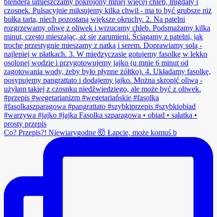
Co? Przepis?! Niewiarygodne 🤯 Łapcie, może komuś b