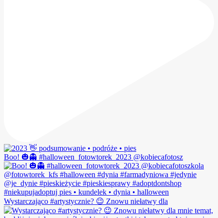
Boo! 🎃👻 #halloween_fotowtorek_2023 @kobiecafotosz
Wystarczająco #artystycznie? 😉 Znowu niełatwy dla