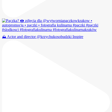
⛰️ Actor and director @krzychukosobudzki Inspire