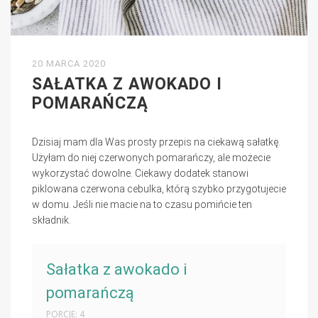
20 MARCA 2020
SAŁATKA Z AWOKADO I
POMARAŃCZĄ
Dzisiaj mam dla Was prosty przepis na ciekawą sałatkę.
Użyłam do niej czerwonych pomarańczy, ale możecie
wykorzystać dowolne. Ciekawy dodatek stanowi
piklowana czerwona cebulka, którą szybko przygotujecie
w domu. Jeśli nie macie na to czasu pomińcie ten
składnik.
Sałatka z awokado i
pomarańczą
PORCJE: 4