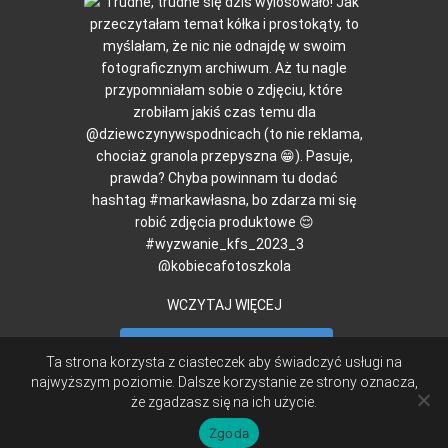
WCZYTAJ WIĘCEJ
Obserwuj na Instagramie
Ta strona korzysta z ciasteczek aby świadczyć usługi na
najwyższym poziomie. Dalsze korzystanie ze strony oznacza,
że zgadzasz się na ich użycie.
|
© LUNCHOTEKA 2015
CREATED BY
MONIKA ROSA
TA STRONA UŻYWA PLIKÓW COOKIES. DALSZE KORZYSTANIE Z
Zgoda
WITRYNY OZNACZA, ŻE AKCEPTUJESZ ICH STOSOWANIE.