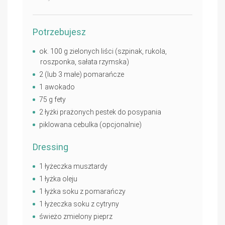
Potrzebujesz
ok. 100 g zielonych liści (szpinak, rukola,
roszponka, sałata rzymska)
2 (lub 3 małe) pomarańcze
1 awokado
75 g fety
2 łyżki prażonych pestek do posypania
piklowana cebulka (opcjonalnie)
Dressing
1 łyżeczka musztardy
1 łyżka oleju
1 łyżka soku z pomarańczy
1 łyżeczka soku z cytryny
świeżo zmielony pieprz