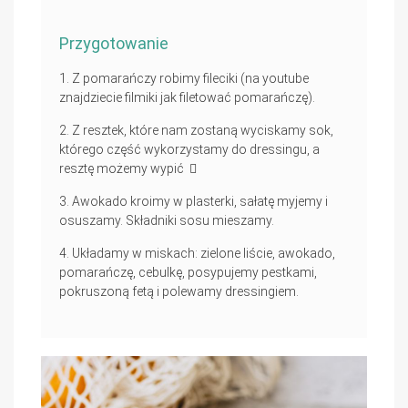
Przygotowanie
Z pomarańczy robimy fileciki (na youtube
znajdziecie filmiki jak filetować pomarańczę).
Z resztek, które nam zostaną wyciskamy sok,
którego część wykorzystamy do dressingu, a
resztę możemy wypić
Awokado kroimy w plasterki, sałatę myjemy i
osuszamy. Składniki sosu mieszamy.
Układamy w miskach: zielone liście, awokado,
pomarańczę, cebulkę, posypujemy pestkami,
pokruszoną fetą i polewamy dressingiem.