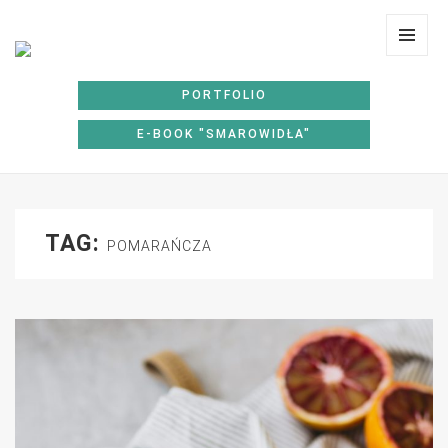
Lunchoteka
MENU
I
PORTFOLIO
WIDGE
E-BOOK "SMAROWIDŁA"
TAG:
POMARAŃCZA