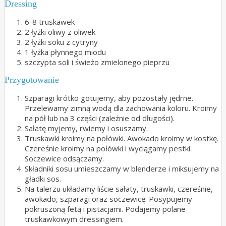
Dressing
6-8 truskawek
2 łyżki oliwy z oliwek
2 łyżki soku z cytryny
1 łyżka płynnego miodu
szczypta soli i świeżo zmielonego pieprzu
Przygotowanie
Szparagi krótko gotujemy, aby pozostały jędrne.
Przelewamy zimną wodą dla zachowania koloru. Kroimy
na pół lub na 3 części (zależnie od długości).
Sałatę myjemy, rwiemy i osuszamy.
Truskawki kroimy na połówki. Awokado kroimy w kostkę.
Czereśnie kroimy na połówki i wyciągamy pestki.
Soczewice odsączamy.
Składniki sosu umieszczamy w blenderze i miksujemy na
gładki sos.
Na talerzu układamy liście sałaty, truskawki, czereśnie,
awokado, szparagi oraz soczewicę. Posypujemy
pokruszoną fetą i pistacjami. Podajemy polane
truskawkowym dressingiem.