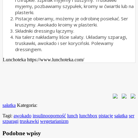
i chrupkie. Szpinak myjemy i suszymy. Truskawki
myjemy, pozbawiamy szypułek, kroimy w ćwiartki lub na
plasterki.
Pistacje obieramy, możemy je odrobinę posiekać. Ser
kruszymy. Awokado kroimy w plasterki.
Składniki dressingu łączymy.
Na talerz nakładamy liście sałaty. Układamy szparagi,
truskawki, awokado i ser koryciński. Polewamy
dressingiem.
Lunchoteka https://www.lunchoteka.com/
sałatka
Kategoria:
Tagi:
awokado
insulinooporność
lunch
lunchbox
pistacje
sałatka
ser
szparagi
truskawki
wegetarianizm
Podobne wpisy