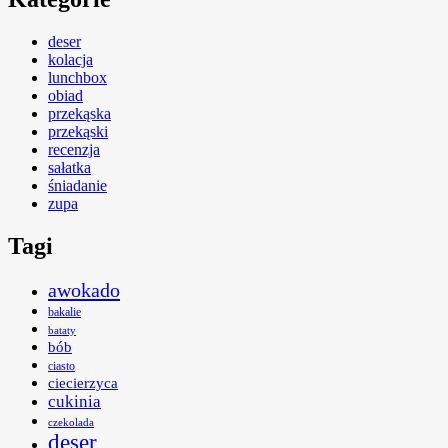
deser
kolacja
lunchbox
obiad
przekąska
przekąski
recenzja
sałatka
śniadanie
zupa
Tagi
awokado
bakalie
bataty
bób
ciasto
ciecierzyca
cukinia
czekolada
deser