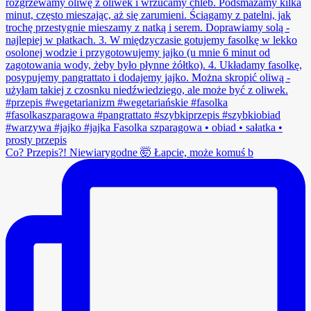
Co? Przepis?! Niewiarygodne 🤯 Łapcie, może komuś b