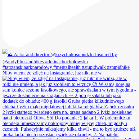
Niby wiem, że zdjęć na Instagramie, już nikt nie w