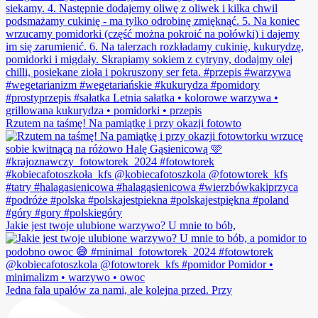
Rzutem na taśmę! Na pamiątkę i przy okazji fotowto
Jakie jest twoje ulubione warzywo? U mnie to bób,
Jedna fala upałów za nami, ale kolejna przed. Przy