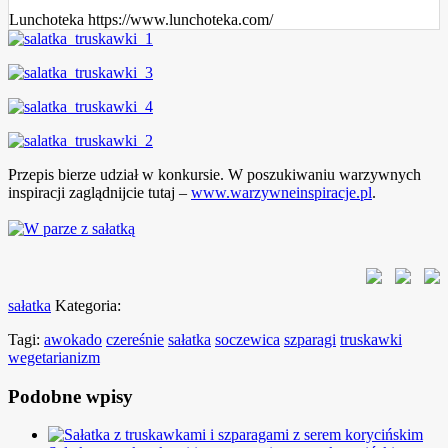
Lunchoteka https://www.lunchoteka.com/
Przepis bierze udział w konkursie. W poszukiwaniu warzywnych
inspiracji zaglądnijcie tutaj –
www.warzywneinspiracje.pl
.
sałatka
Kategoria:
Tagi:
awokado
czereśnie
sałatka
soczewica
szparagi
truskawki
wegetarianizm
Podobne wpisy