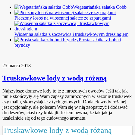
Wegetariańska sałatka Cobb
Pieczony łosoś na wiosennej sałatce ze szparagami
Wiosenna sałatka z soczewicą i truskawkowym dressingiem
Prosta sałatka z bobu i
bryndzy
25 marca 2018
Truskawkowe lody z wodą różaną
Najszybsze domowe lody to te z mrożonych owoców
Jeśli tak jak
mnie skończyły się Wam zapasy zamrożonych w sezonie truskawek
czy malin, skorzystajcie z tych gotowych. Dodatek wody różanej
jest opcjonalny, ale polecam Wam się w nią zaopatrzyć i dodawać
do deserów, ciast czy koktajli. Jestem pewna, że tak jak ja
uzależnicie się od tego cudownego aromatu.
Truskawkowe lody z wodą różaną