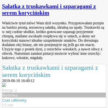
Sałatka z truskawkami i szparagami z
serem korycińskim
Właściwie tytuł mówi Wam dziś wszystko. Przygotowałam przepis
na bardzo prostą, sezonową sałatkę, idealną na upały. Truskawki są
w niej cudnie słodkie, krótko gotowane szparagi przyjemnie
chrupią, maślane awokado rozpływa się w ustach, a słony ser
koryciński stanowi idealne uzupełnienie smaków. Do dressingu
dodałam olej lniany, ale nie przejmujcie się jeśli go nie macie.
Użyjcie tego z pestek dyni, z orzechów włoskich, a nawet oliwy z
oliwek. Natomiast zamiast pistacji możecie wybrać inne orzechy:
laskowe, włoskie, migdały.
Sałatka z truskawkami i szparagami z
serem korycińskim
2019-06-10 16:49:12
Porcje: 2
Wydrukuj
Czas całkowity
15 min