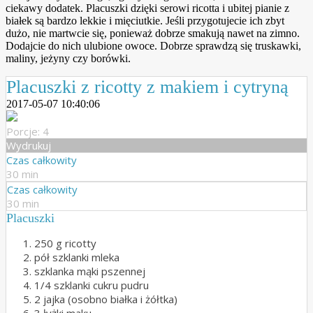
ciekawy dodatek. Placuszki dzięki serowi ricotta i ubitej pianie z
białek są bardzo lekkie i mięciutkie. Jeśli przygotujecie ich zbyt
dużo, nie martwcie się, ponieważ dobrze smakują nawet na zimno.
Dodajcie do nich ulubione owoce. Dobrze sprawdzą się truskawki,
maliny, jeżyny czy borówki.
Placuszki z ricotty z makiem i cytryną
2017-05-07 10:40:06
Porcje: 4
Wydrukuj
Czas całkowity
30 min
Czas całkowity
30 min
Placuszki
250 g ricotty
pół szklanki mleka
szklanka mąki pszennej
1/4 szklanki cukru pudru
2 jajka (osobno białka i żółtka)
3 łyżki maku