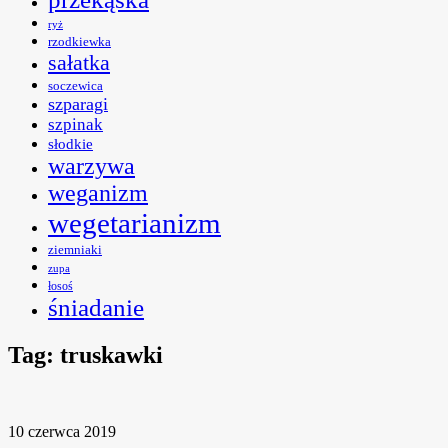
ryż
rzodkiewka
sałatka
soczewica
szparagi
szpinak
słodkie
warzywa
weganizm
wegetarianizm
ziemniaki
zupa
łosoś
śniadanie
Tag:
truskawki
10 czerwca 2019