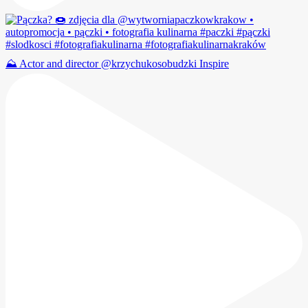
⛰️ Actor and director @krzychukosobudzki Inspire