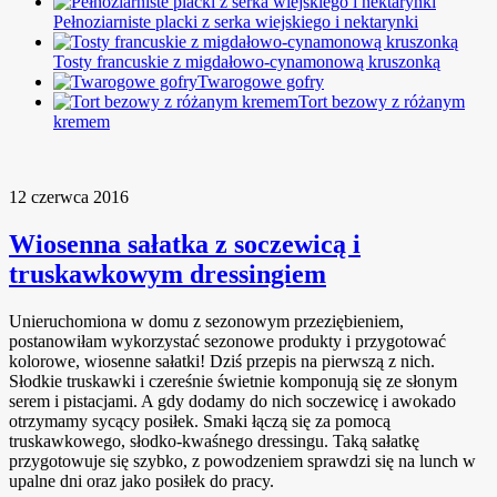
Pełnoziarniste placki z serka wiejskiego i nektarynki
Tosty francuskie z migdałowo-cynamonową kruszonką
Twarogowe gofry
Tort bezowy z różanym
kremem
12 czerwca 2016
Wiosenna sałatka z soczewicą i
truskawkowym dressingiem
Unieruchomiona w domu z sezonowym przeziębieniem,
postanowiłam wykorzystać sezonowe produkty i przygotować
kolorowe, wiosenne sałatki! Dziś przepis na pierwszą z nich.
Słodkie truskawki i czereśnie świetnie komponują się ze słonym
serem i pistacjami. A gdy dodamy do nich soczewicę i awokado
otrzymamy sycący posiłek. Smaki łączą się za pomocą
truskawkowego, słodko-kwaśnego dressingu. Taką sałatkę
przygotowuje się szybko, z powodzeniem sprawdzi się na lunch w
upalne dni oraz jako posiłek do pracy.