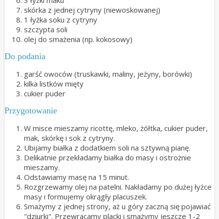
skórka z jednej cytryny (niewoskowanej)
1 łyżka soku z cytryny
szczypta soli
olej do smażenia (np. kokosowy)
Do podania
garść owoców (truskawki, maliny, jeżyny, borówki)
kilka listków mięty
cukier puder
Przygotowanie
W misce mieszamy ricottę, mleko, żółtka, cukier puder,
mak, skórkę i sok z cytryny.
Ubijamy białka z dodatkiem soli na sztywną pianę.
Delikatnie przekładamy białka do masy i ostrożnie
mieszamy.
Odstawiamy masę na 15 minut.
Rozgrzewamy olej na patelni. Nakładamy po dużej łyżce
masy i formujemy okrągły placuszek.
Smażymy z jednej strony, aż u góry zaczną się pojawiać
"dziurki". Przewracamy placki i smażymy jeszcze 1-2