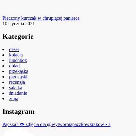
Pieczony kurczak w chrupiącej panierce
10 stycznia 2021
Kategorie
deser
kolacja
lunchbox
obiad
przekąska
przekąski
recenzja
sałatka
śniadanie
zupa
Instagram
Pączka? 🍩 zdjęcia dla @wytworniapaczkowkrakow • a