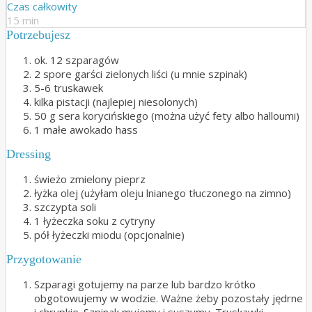
Czas całkowity
15 min
Potrzebujesz
ok. 12 szparagów
2 spore garści zielonych liści (u mnie szpinak)
5-6 truskawek
kilka pistacji (najlepiej niesolonych)
50 g sera korycińskiego (można użyć fety albo halloumi)
1 małe awokado hass
Dressing
świeżo zmielony pieprz
łyżka olej (użyłam oleju lnianego tłuczonego na zimno)
szczypta soli
1 łyżeczka soku z cytryny
pół łyżeczki miodu (opcjonalnie)
Przygotowanie
Szparagi gotujemy na parze lub bardzo krótko
obgotowujemy w wodzie. Ważne żeby pozostały jędrne