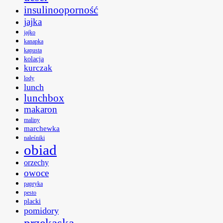
insulinooporność
jajka
jajko
kanapka
kapusta
kolacja
kurczak
lody
lunch
lunchbox
makaron
maliny
marchewka
naleśniki
obiad
orzechy
owoce
papryka
pesto
placki
pomidory
przekąska