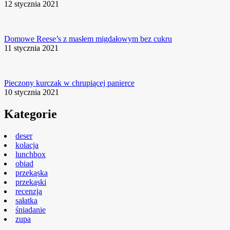
12 stycznia 2021
Domowe Reese’s z masłem migdałowym bez cukru
11 stycznia 2021
Pieczony kurczak w chrupiącej panierce
10 stycznia 2021
Kategorie
deser
kolacja
lunchbox
obiad
przekąska
przekąski
recenzja
sałatka
śniadanie
zupa