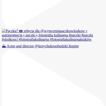
⛰️ Actor and director @krzychukosobudzki Inspire