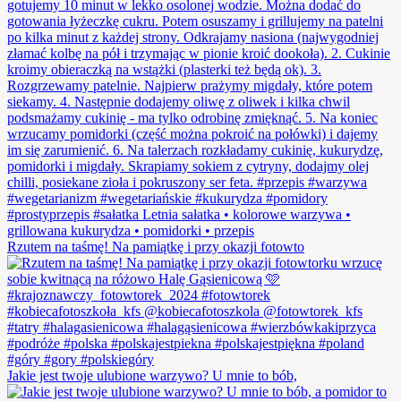
Rzutem na taśmę! Na pamiątkę i przy okazji fotowto
Jakie jest twoje ulubione warzywo? U mnie to bób,