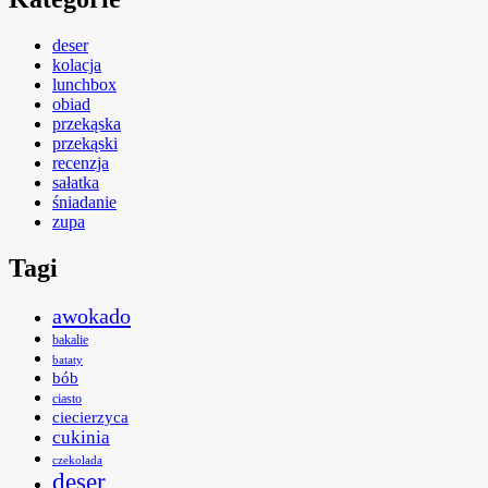
deser
kolacja
lunchbox
obiad
przekąska
przekąski
recenzja
sałatka
śniadanie
zupa
Tagi
awokado
bakalie
bataty
bób
ciasto
ciecierzyca
cukinia
czekolada
deser