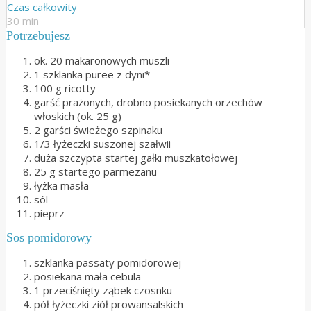
Czas całkowity
30 min
Potrzebujesz
ok. 20 makaronowych muszli
1 szklanka puree z dyni*
100 g ricotty
garść prażonych, drobno posiekanych orzechów
włoskich (ok. 25 g)
2 garści świeżego szpinaku
1/3 łyżeczki suszonej szałwii
duża szczypta startej gałki muszkatołowej
25 g startego parmezanu
łyżka masła
sól
pieprz
Sos pomidorowy
szklanka passaty pomidorowej
posiekana mała cebula
1 przeciśnięty ząbek czosnku
pół łyżeczki ziół prowansalskich