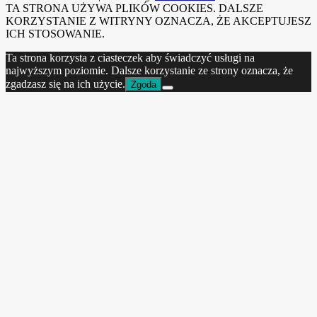
TA STRONA UŻYWA PLIKÓW COOKIES. DALSZE
KORZYSTANIE Z WITRYNY OZNACZA, ŻE AKCEPTUJESZ
ICH STOSOWANIE.
Ta strona korzysta z ciasteczek aby świadczyć usługi na
najwyższym poziomie. Dalsze korzystanie ze strony oznacza, że
zgadzasz się na ich użycie.
Zgoda