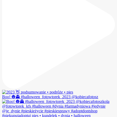
Boo! 🎃👻 #halloween_fotowtorek_2023 @kobiecafotosz