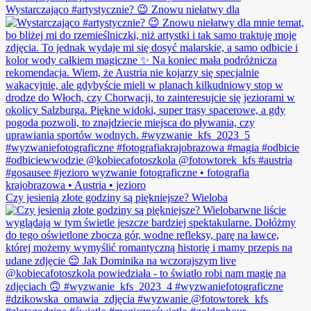
Wystarczająco #artystycznie? 😉 Znowu niełatwy dla
Czy jesienią złote godziny są piękniejsze? Wieloba