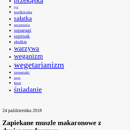
ryż
rzodkiewka
sałatka
soczewica
szparagi
szpinak
słodkie
warzywa
weganizm
wegetarianizm
ziemniaki
zupa
łosoś
śniadanie
24 października 2018
Zapiekane muszle makaronowe z