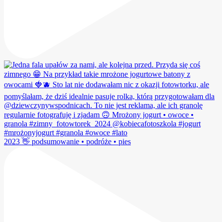
2023 👋 podsumowanie • podróże • pies