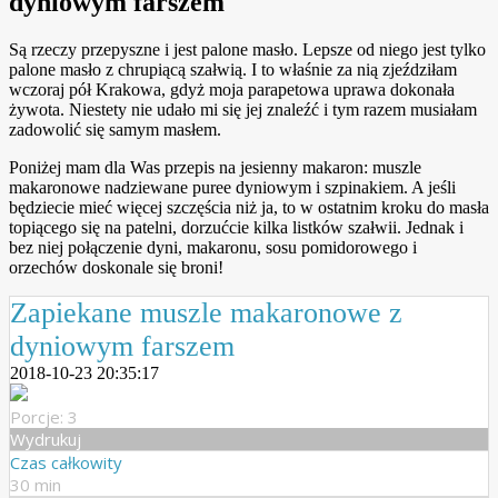
dyniowym farszem
Są rzeczy przepyszne i jest palone masło. Lepsze od niego jest tylko
palone masło z chrupiącą szałwią. I to właśnie za nią zjeździłam
wczoraj pół Krakowa, gdyż moja parapetowa uprawa dokonała
żywota. Niestety nie udało mi się jej znaleźć i tym razem musiałam
zadowolić się samym masłem.
Poniżej mam dla Was przepis na jesienny makaron: muszle
makaronowe nadziewane puree dyniowym i szpinakiem. A jeśli
będziecie mieć więcej szczęścia niż ja, to w ostatnim kroku do masła
topiącego się na patelni, dorzućcie kilka listków szałwii. Jednak i
bez niej połączenie dyni, makaronu, sosu pomidorowego i
orzechów doskonale się broni!
Zapiekane muszle makaronowe z
dyniowym farszem
2018-10-23 20:35:17
Porcje: 3
Wydrukuj
Czas całkowity
30 min