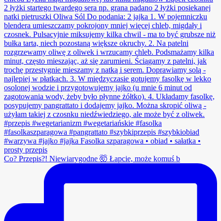
Co? Przepis?! Niewiarygodne 🤯 Łapcie, może komuś b