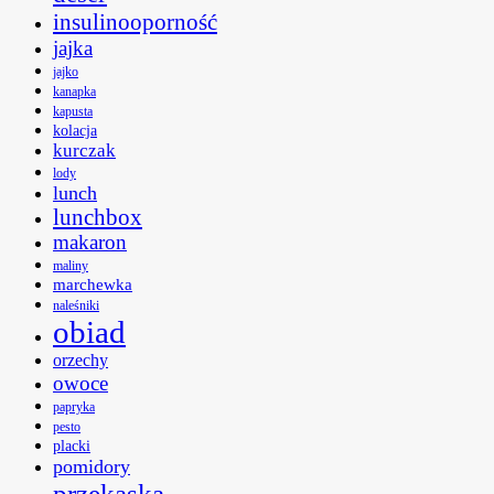
insulinooporność
jajka
jajko
kanapka
kapusta
kolacja
kurczak
lody
lunch
lunchbox
makaron
maliny
marchewka
naleśniki
obiad
orzechy
owoce
papryka
pesto
placki
pomidory
przekąska