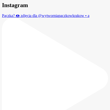
Instagram
Pączka? 🍩 zdjęcia dla @wytworniapaczkowkrakow • a