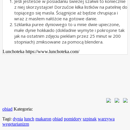
Jeśli jesteście w posiadaniu świeżej szałwii to koniecznie
z niej skorzystajcie! Dorzućcie kilka listków na patelnię do
topiącego się masła. Ściągnijcie aż będzie chrupiąca i
wraz z masłem nałóżcie na gotowe danie.
Szklanka puree dyniowego to u mnie dwie upieczone,
małe dynie hokkaido (dokładnie wymyte i pokrojone tak
jak na ostatnim zdjęciu piekłam przez 25 minut w 200
stopniach) zmiksowane za pomocą blendera.
Lunchoteka https://www.lunchoteka.com/
obiad
Kategoria:
Tagi:
dynia
lunch
makaron
obiad
pomidory
szpinak
warzywa
wegetarianizm