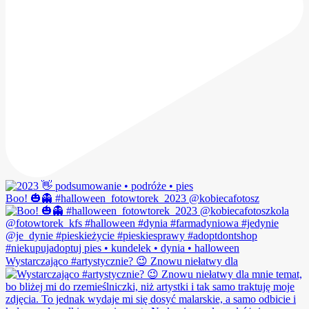
Boo! 🎃👻 #halloween_fotowtorek_2023 @kobiecafotosz
Wystarczająco #artystycznie? 😉 Znowu niełatwy dla