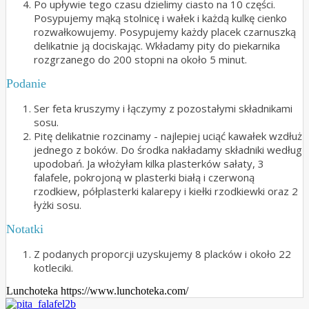
Po upływie tego czasu dzielimy ciasto na 10 części.
Posypujemy mąką stolnicę i wałek i każdą kulkę cienko
rozwałkowujemy. Posypujemy każdy placek czarnuszką
delikatnie ją dociskając. Wkładamy pity do piekarnika
rozgrzanego do 200 stopni na około 5 minut.
Podanie
Ser feta kruszymy i łączymy z pozostałymi składnikami
sosu.
Pitę delikatnie rozcinamy - najlepiej uciąć kawałek wzdłuż
jednego z boków. Do środka nakładamy składniki według
upodobań. Ja włożyłam kilka plasterków sałaty, 3
falafele, pokrojoną w plasterki białą i czerwoną
rzodkiew, półplasterki kalarepy i kiełki rzodkiewki oraz 2
łyżki sosu.
Notatki
Z podanych proporcji uzyskujemy 8 placków i około 22
kotleciki.
Lunchoteka https://www.lunchoteka.com/