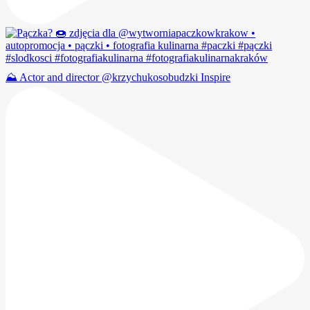
⛰️ Actor and director @krzychukosobudzki Inspire