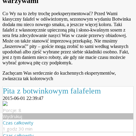
warzywami
Co Wy na to żeby trochę poeksperymentować? Przed Wami
klasyczny falafel w odświeżonym, sezonowym wydaniu
Botwinka
dodała mu nieco nowego smaku, a jeszcze więcej koloru. Taki
falafel z własnoręcznie upieczoną pitą i słono-kwaśnym sosem z
sera feta zdecydowanie nasyci Was w czasie przerwy obiadowej.
Może on także stanowić imprezową przekąskę. Nie musimy
„faszerować” pity – goście mogą zrobić to sami według własnych
upodobań albo zjeść wybrane przez siebie składniki osobno. Fakt,
jest z tym daniem nieco roboty, ale gdy nie macie czasu możecie
wybrać gotową pitę czy podpłomyk.
Zachęcam Was serdecznie do kuchennych eksperymentów,
zwłaszcza tak kolorowych
Pita z botwinkowym falafelem
2015-06-01 22:39:47
Porcje: 8
Wydrukuj
Czas całkowity
1 godz 30 min
Czas całkowity