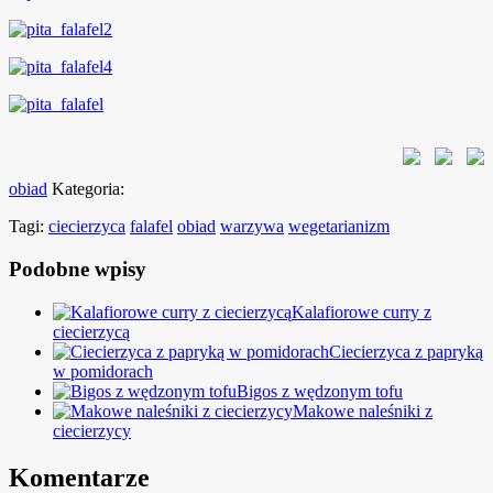
obiad
Kategoria:
Tagi:
ciecierzyca
falafel
obiad
warzywa
wegetarianizm
Podobne wpisy
Kalafiorowe curry z
ciecierzycą
Ciecierzyca z papryką
w pomidorach
Bigos z wędzonym tofu
Makowe naleśniki z
ciecierzycy
Komentarze