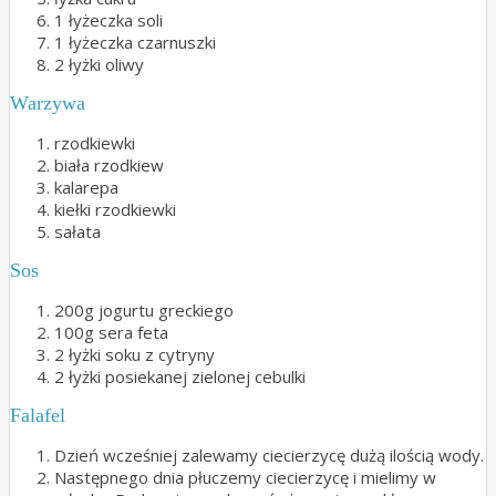
1 łyżeczka soli
1 łyżeczka czarnuszki
2 łyżki oliwy
Warzywa
rzodkiewki
biała rzodkiew
kalarepa
kiełki rzodkiewki
sałata
Sos
200g jogurtu greckiego
100g sera feta
2 łyżki soku z cytryny
2 łyżki posiekanej zielonej cebulki
Falafel
Dzień wcześniej zalewamy ciecierzycę dużą ilością wody.
Następnego dnia płuczemy ciecierzycę i mielimy w