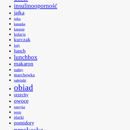
insulinooporność
jajka
jajko
kanapka
kapusta
kolacja
kurczak
lody
lunch
lunchbox
makaron
maliny
marchewka
naleśniki
obiad
orzechy
owoce
papryka
pesto
placki
pomidory
przekąska