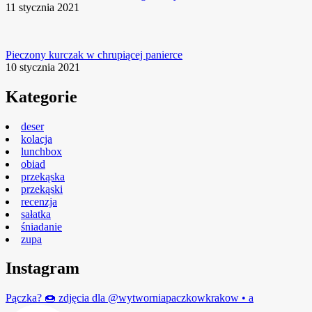
11 stycznia 2021
Pieczony kurczak w chrupiącej panierce
10 stycznia 2021
Kategorie
deser
kolacja
lunchbox
obiad
przekąska
przekąski
recenzja
sałatka
śniadanie
zupa
Instagram
Pączka? 🍩 zdjęcia dla @wytworniapaczkowkrakow • a