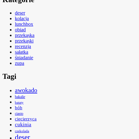
deser
kolacja
lunchbox
obiad
przekąska
przekąski
recenzja
sałatka
śniadanie
zupa
Tagi
awokado
bakalie
bataty
bób
ciasto
ciecierzyca
cukinia
czekolada
deser