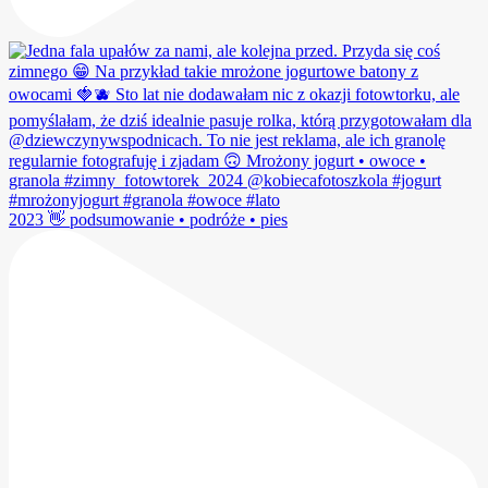
2023 👋 podsumowanie • podróże • pies