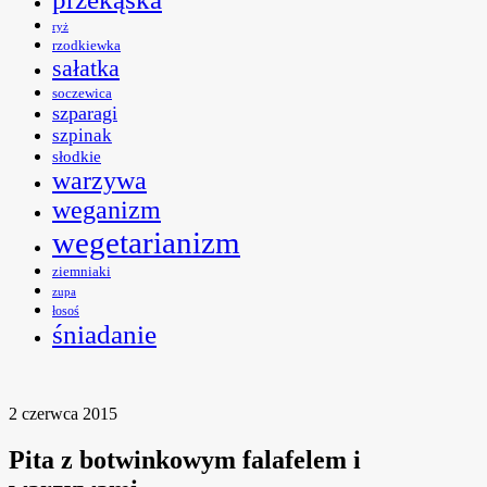
ryż
rzodkiewka
sałatka
soczewica
szparagi
szpinak
słodkie
warzywa
weganizm
wegetarianizm
ziemniaki
zupa
łosoś
śniadanie
2 czerwca 2015
Pita z botwinkowym falafelem i