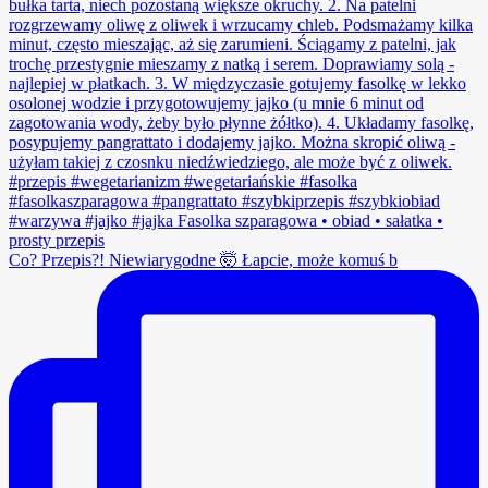
Co? Przepis?! Niewiarygodne 🤯 Łapcie, może komuś b