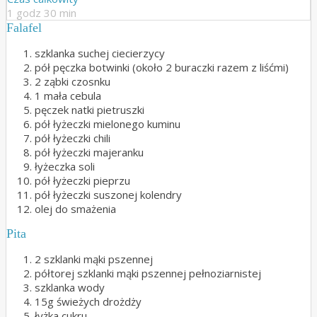
1 godz 30 min
Falafel
szklanka suchej ciecierzycy
pół pęczka botwinki (około 2 buraczki razem z liśćmi)
2 ząbki czosnku
1 mała cebula
pęczek natki pietruszki
pół łyżeczki mielonego kuminu
pół łyżeczki chili
pół łyżeczki majeranku
łyżeczka soli
pół łyżeczki pieprzu
pół łyżeczki suszonej kolendry
olej do smażenia
Pita
2 szklanki mąki pszennej
półtorej szklanki mąki pszennej pełnoziarnistej
szklanka wody
15g świeżych drożdży
łyżka cukru