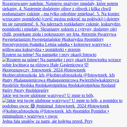
Rzutem na taśmę! Na pamiątkę i przy okazji fotowto
Jakie jest twoje ulubione warzywo? U mnie to bób,
Jedna fala upałów za nami, ale kolejna przed. Przy