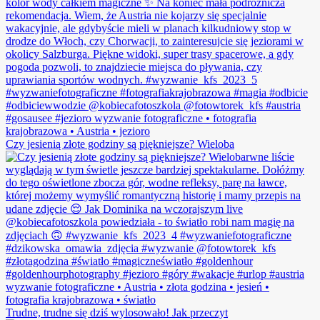
Czy jesienią złote godziny są piękniejsze? Wieloba
Trudne, trudne się dziś wylosowało! Jak przeczyt