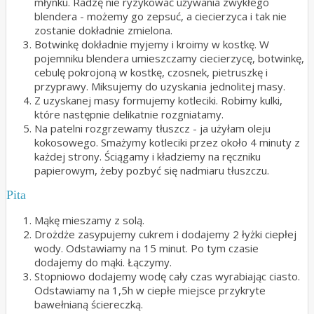
młynku. Radzę nie ryzykować używania zwykłego
blendera - możemy go zepsuć, a ciecierzyca i tak nie
zostanie dokładnie zmielona.
Botwinkę dokładnie myjemy i kroimy w kostkę. W
pojemniku blendera umieszczamy ciecierzycę, botwinkę,
cebulę pokrojoną w kostkę, czosnek, pietruszkę i
przyprawy. Miksujemy do uzyskania jednolitej masy.
Z uzyskanej masy formujemy kotleciki. Robimy kulki,
które następnie delikatnie rozgniatamy.
Na patelni rozgrzewamy tłuszcz - ja użyłam oleju
kokosowego. Smażymy kotleciki przez około 4 minuty z
każdej strony. Ściągamy i kładziemy na ręczniku
papierowym, żeby pozbyć się nadmiaru tłuszczu.
Pita
Mąkę mieszamy z solą.
Drożdże zasypujemy cukrem i dodajemy 2 łyżki ciepłej
wody. Odstawiamy na 15 minut. Po tym czasie
dodajemy do mąki. Łączymy.
Stopniowo dodajemy wodę cały czas wyrabiając ciasto.
Odstawiamy na 1,5h w ciepłe miejsce przykryte
bawełnianą ściereczką.