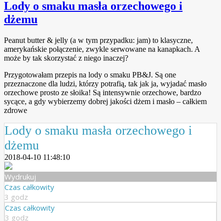
Lody o smaku masła orzechowego i
dżemu
Peanut butter & jelly (a w tym przypadku: jam) to klasyczne,
amerykańskie połączenie, zwykle serwowane na kanapkach. A
może by tak skorzystać z niego inaczej?
Przygotowałam przepis na lody o smaku PB&J. Są one
przeznaczone dla ludzi, którzy potrafią, tak jak ja, wyjadać masło
orzechowe prosto ze słoika! Są intensywnie orzechowe, bardzo
sycące, a gdy wybierzemy dobrej jakości dżem i masło – całkiem
zdrowe
Lody o smaku masła orzechowego i
dżemu
2018-04-10 11:48:10
Wydrukuj
Czas całkowity
3 godz
Czas całkowity
3 godz