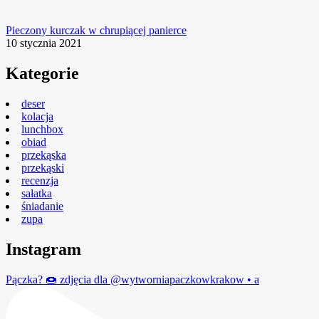
Pieczony kurczak w chrupiącej panierce
10 stycznia 2021
Kategorie
deser
kolacja
lunchbox
obiad
przekąska
przekąski
recenzja
sałatka
śniadanie
zupa
Instagram
Pączka? 🍩 zdjęcia dla @wytworniapaczkowkrakow • a