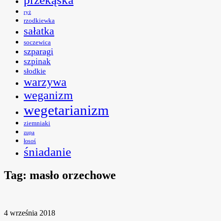
ryż
rzodkiewka
sałatka
soczewica
szparagi
szpinak
słodkie
warzywa
weganizm
wegetarianizm
ziemniaki
zupa
łosoś
śniadanie
Tag:
masło orzechowe
4 września 2018