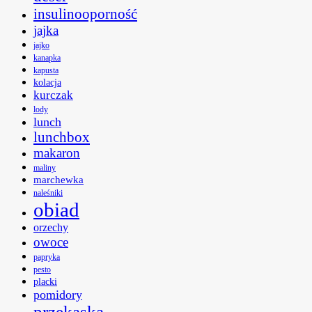
insulinooporność
jajka
jajko
kanapka
kapusta
kolacja
kurczak
lody
lunch
lunchbox
makaron
maliny
marchewka
naleśniki
obiad
orzechy
owoce
papryka
pesto
placki
pomidory
przekąska