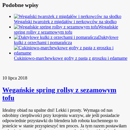
Podobne wpisy
Wegański twarożek z migdałów i nerkowców na słodko
Wegańskie
spring rollsy z sezamowym tofu
Daktylowe
kulki z orzechami i pomarańczą
Cukiniowo-marchewkowe gofry z pastą z groszku i edamame
10 lipca 2018
Wegańskie spring rollsy z sezamowym
tofu
Idealny obiad na upalne dni! Lekki i prosty. Wymaga od nas
odrobiny cierpliwości przy krojeniu warzyw, ale jeśli posiadacie
odpowiednie przystawki do blendera lub robota kuchennego to
jesteście w stanie przyspieszyć ten proces. Ja tym razem postawiłam