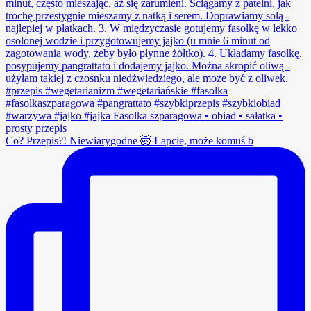
Co? Przepis?! Niewiarygodne 🤯 Łapcie, może komuś b