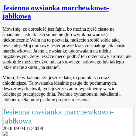
Jesienna owsianka marchewkowo-
jabłkowa
Mówi się, że dorosłość jest fajna, bo można zjeść ciasto na
śniadanie. Jednak jeśli sumienie (lub wynik na wadze
)
niekoniecznie Wam na to pozwala, możecie zrobić sobie taką
owsiankę. Mój domowy tester powiedział, że smakuje jak ciasto
marchewkowe. Ja moją owsiankę ugotowałam na mleku
migdałowym, żeby jeszcze nieco podbić ten orzechowy aromat, ale
spokojnie możecie użyć mleka krowiego, sojowego lub takiego
jakie macie akurat „na stanie”.
Mimo, że w kalendarzu jeszcze lato, to poranki są coraz
chłodniejsze. Ta owsianka idealnie pasuje do pochmurnych,
deszczowych chwil, tych jeszcze zanim wpadniemy w wir
kolejnego pracującego dnia. Pachnie cynamonem, bakaliami i
jabłkiem. Dla mnie pachnie po prostu jesienią
Jesienna owsianka marchewkowo-
jabłkowa
2018-09-04 11:48:08