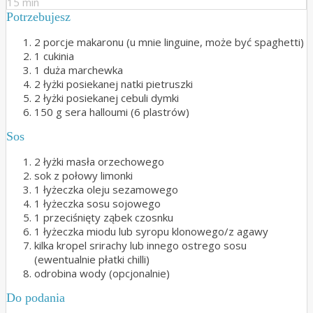
15 min
Potrzebujesz
2 porcje makaronu (u mnie linguine, może być spaghetti)
1 cukinia
1 duża marchewka
2 łyżki posiekanej natki pietruszki
2 łyżki posiekanej cebuli dymki
150 g sera halloumi (6 plastrów)
Sos
2 łyżki masła orzechowego
sok z połowy limonki
1 łyżeczka oleju sezamowego
1 łyżeczka sosu sojowego
1 przeciśnięty ząbek czosnku
1 łyżeczka miodu lub syropu klonowego/z agawy
kilka kropel srirachy lub innego ostrego sosu
(ewentualnie płatki chilli)
odrobina wody (opcjonalnie)
Do podania