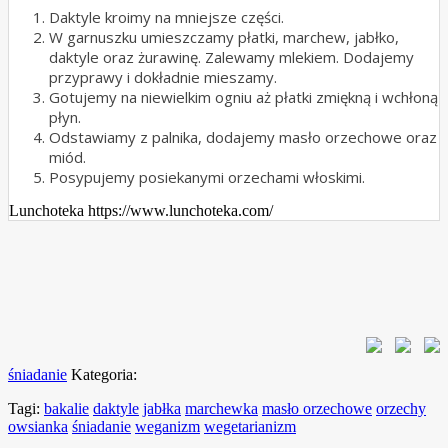
Daktyle kroimy na mniejsze części.
W garnuszku umieszczamy płatki, marchew, jabłko,
daktyle oraz żurawinę. Zalewamy mlekiem. Dodajemy
przyprawy i dokładnie mieszamy.
Gotujemy na niewielkim ogniu aż płatki zmiękną i wchłoną
płyn.
Odstawiamy z palnika, dodajemy masło orzechowe oraz
miód.
Posypujemy posiekanymi orzechami włoskimi.
Lunchoteka https://www.lunchoteka.com/
śniadanie
Kategoria:
Tagi:
bakalie
daktyle
jabłka
marchewka
masło orzechowe
orzechy
owsianka
śniadanie
weganizm
wegetarianizm