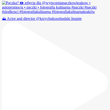
⛰️ Actor and director @krzychukosobudzki Inspire