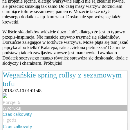
na krojenie ręczne, dlatego warzywne słupki nie są idealnie równe,
ale przecież smakują tak samo
Do całej masy warzyw dorzuciłam
chrupiące tofu w sezamowej panierce. Możecie także użyć
mięsnego dodatku – np. kurczaka. Doskonale sprawdzą się także
krewetki.
W liście składników widzicie dużo „lub”, dlatego że jest to typowy
przepis-inspiracja. Nie musicie sztywno trzymać się składników.
Dorzućcie zalegające w lodówce warzywa. Może pląta się tam jakaś
papryka albo kiełki? Kalarepa, sałata, zielona pietruszka? Dla mnie
podstawą takich zawijasów zawsze jest marchewka i awokado.
Dodatek soczystego mango również sprawdza się doskonale, dodaje
słodyczy i charakteru. Próbujcie!
Wegańskie spring rollsy z sezamowym
tofu
2018-07-10 01:01:48
Porcje: 6
Wydrukuj
Czas całkowity
1 godz
Czas całkowity