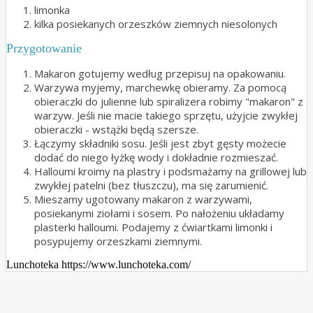
limonka
kilka posiekanych orzeszków ziemnych niesolonych
Przygotowanie
Makaron gotujemy według przepisuj na opakowaniu.
Warzywa myjemy, marchewkę obieramy. Za pomocą
obieraczki do julienne lub spiralizera robimy "makaron" z
warzyw. Jeśli nie macie takiego sprzętu, użyjcie zwykłej
obieraczki - wstążki będą szersze.
Łączymy składniki sosu. Jeśli jest zbyt gęsty możecie
dodać do niego łyżkę wody i dokładnie rozmieszać.
Halloumi kroimy na plastry i podsmażamy na grillowej lub
zwykłej patelni (bez tłuszczu), ma się zarumienić.
Mieszamy ugotowany makaron z warzywami,
posiekanymi ziołami i sosem. Po nałożeniu układamy
plasterki halloumi. Podajemy z ćwiartkami limonki i
posypujemy orzeszkami ziemnymi.
Lunchoteka https://www.lunchoteka.com/