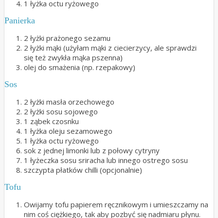
1 łyżka octu ryżowego
Panierka
2 łyżki prażonego sezamu
2 łyżki mąki (użyłam mąki z ciecierzycy, ale sprawdzi
się też zwykła mąka pszenna)
olej do smażenia (np. rzepakowy)
Sos
2 łyżki masła orzechowego
2 łyżki sosu sojowego
1 ząbek czosnku
1 łyżka oleju sezamowego
1 łyżka octu ryżowego
sok z jednej limonki lub z połowy cytryny
1 łyżeczka sosu sriracha lub innego ostrego sosu
szczypta płatków chilli (opcjonalnie)
Tofu
Owijamy tofu papierem ręcznikowym i umieszczamy na
nim coś ciężkiego, tak aby pozbyć się nadmiaru płynu.