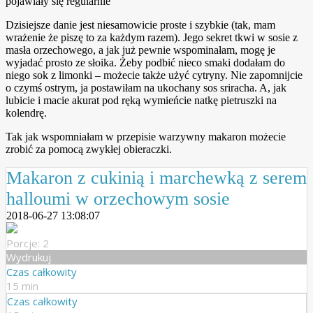
pojawiały się regularnie
Dzisiejsze danie jest niesamowicie proste i szybkie (tak, mam
wrażenie że piszę to za każdym razem). Jego sekret tkwi w sosie z
masła orzechowego, a jak już pewnie wspominałam, mogę je
wyjadać prosto ze słoika. Żeby podbić nieco smaki dodałam do
niego sok z limonki – możecie także użyć cytryny. Nie zapomnijcie
o czymś ostrym, ja postawiłam na ukochany sos sriracha. A, jak
lubicie i macie akurat pod ręką wymieńcie natkę pietruszki na
kolendrę.
Tak jak wspomniałam w przepisie warzywny makaron możecie
zrobić za pomocą zwykłej obieraczki.
Makaron z cukinią i marchewką z serem
halloumi w orzechowym sosie
2018-06-27 13:08:07
Porcje: 2
Wydrukuj
Czas całkowity
15 min
Czas całkowity