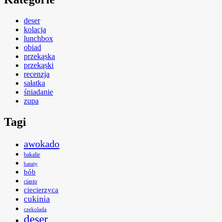
deser
kolacja
lunchbox
obiad
przekąska
przekąski
recenzja
sałatka
śniadanie
zupa
Tagi
awokado
bakalie
bataty
bób
ciasto
ciecierzyca
cukinia
czekolada
deser