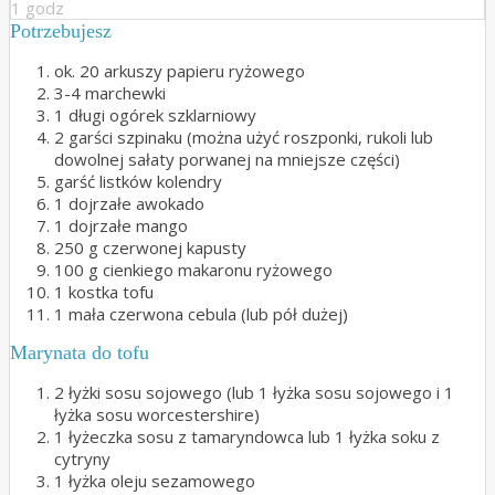
1 godz
Potrzebujesz
ok. 20 arkuszy papieru ryżowego
3-4 marchewki
1 długi ogórek szklarniowy
2 garści szpinaku (można użyć roszponki, rukoli lub
dowolnej sałaty porwanej na mniejsze części)
garść listków kolendry
1 dojrzałe awokado
1 dojrzałe mango
250 g czerwonej kapusty
100 g cienkiego makaronu ryżowego
1 kostka tofu
1 mała czerwona cebula (lub pół dużej)
Marynata do tofu
2 łyżki sosu sojowego (lub 1 łyżka sosu sojowego i 1
łyżka sosu worcestershire)
1 łyżeczka sosu z tamaryndowca lub 1 łyżka soku z
cytryny
1 łyżka oleju sezamowego