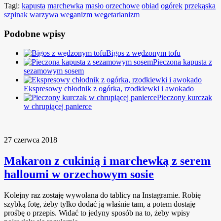
Tagi:
kapusta
marchewka
masło orzechowe
obiad
ogórek
przekąska
szpinak
warzywa
weganizm
wegetarianizm
Podobne wpisy
Bigos z wędzonym tofu
Pieczona kapusta z
sezamowym sosem
Ekspresowy chłodnik z ogórka, rzodkiewki i awokado
Pieczony kurczak
w chrupiącej panierce
27 czerwca 2018
Makaron z cukinią i marchewką z serem
halloumi w orzechowym sosie
Kolejny raz zostaję wywołana do tablicy na Instagramie. Robię
szybką fotę, żeby tylko dodać ją właśnie tam, a potem dostaję
prośbę o przepis. Widać to jedyny sposób na to, żeby wpisy