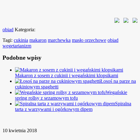
obiad
Kategoria:
Tagi:
cukinia
makaron
marchewka
masło orzechowe
obiad
wegetarianizm
Podobne wpisy
Makaron z sosem z cukinii i wegańskimi klopsikami
Łosoś na parze na
cukiniowym spaghetti
Wegańskie
spring rollsy z sezamowym tofu
Spiralna
tarta z warzywami i ogórkowym dipem
10 kwietnia 2018