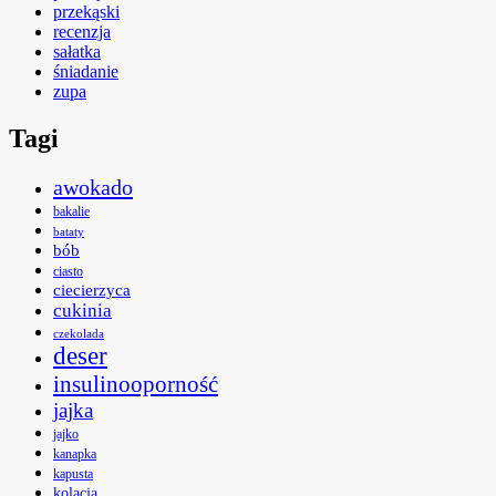
przekąski
recenzja
sałatka
śniadanie
zupa
Tagi
awokado
bakalie
bataty
bób
ciasto
ciecierzyca
cukinia
czekolada
deser
insulinooporność
jajka
jajko
kanapka
kapusta
kolacja