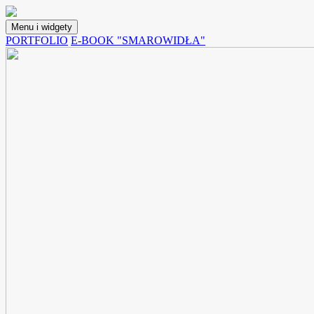
Przejdź
do
Menu i widgety
treści
Lunchoteka
Blog z przepisami na potrawy, które możemy spakować do pojemnika i
PORTFOLIO
E-BOOK "SMAROWIDŁA"