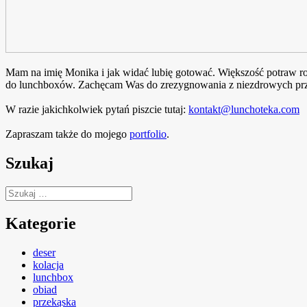
Mam na imię Monika i jak widać lubię gotować. Większość potraw rob
do lunchboxów. Zachęcam Was do zrezygnowania z niezdrowych prze
W razie jakichkolwiek pytań piszcie tutaj:
kontakt@lunchoteka.com
Zapraszam także do mojego
portfolio
.
Szukaj
Szukaj:
Kategorie
deser
kolacja
lunchbox
obiad
przekąska