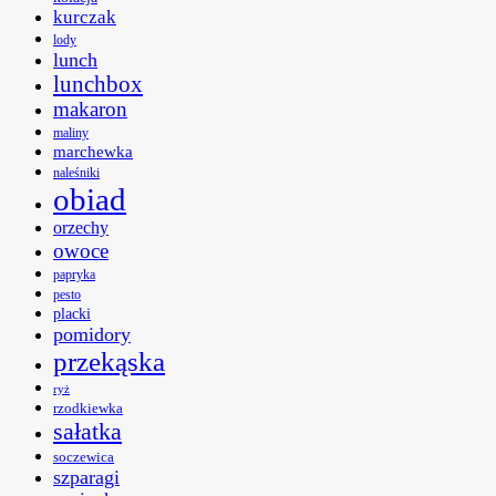
kurczak
lody
lunch
lunchbox
makaron
maliny
marchewka
naleśniki
obiad
orzechy
owoce
papryka
pesto
placki
pomidory
przekąska
ryż
rzodkiewka
sałatka
soczewica
szparagi