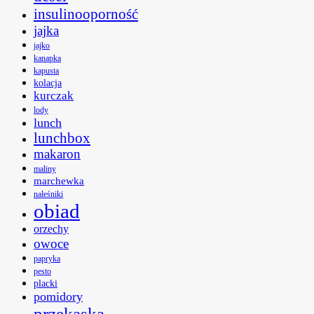
insulinooporność
jajka
jajko
kanapka
kapusta
kolacja
kurczak
lody
lunch
lunchbox
makaron
maliny
marchewka
naleśniki
obiad
orzechy
owoce
papryka
pesto
placki
pomidory
przekąska