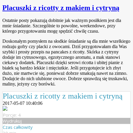
Placuszki z ricotty z makiem i cytryną
Ostatnie posty pokazują dobitnie jak ważnym posiłkiem jest dla
mnie śniadanie. Szczególnie to powolne, weekendowe, przy
którego przygotowaniu mogę spędzić chwilę czasu.
Doskonałym pomysłem na słodkie śniadanie są dla mnie wszelkiego
rodzaju gofry czy placki z owocami. Dziś przygotowałam dla Was
szybki i prosty przepis na pancakes z ricotty. Skórka z cytryny
dodaje im cytrusowego, egzotycznego aromatu, a mak stanowi
ciekawy dodatek. Placuszki dzięki serowi ricotta i ubitej pianie z
białek są bardzo lekkie i mięciutkie. Jeśli przygotujecie ich zbyt
dużo, nie martwcie się, ponieważ dobrze smakują nawet na zimno.
Dodajcie do nich ulubione owoce. Dobrze sprawdzą się truskawki,
maliny, jeżyny czy borówki.
Placuszki z ricotty z makiem i cytryną
2017-05-07 10:40:06
Porcje: 4
Wydrukuj
Czas całkowity