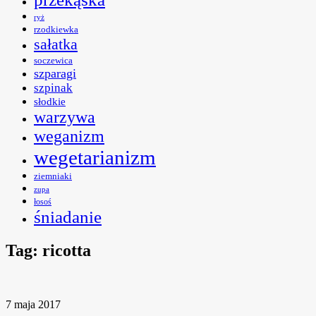
ryż
rzodkiewka
sałatka
soczewica
szparagi
szpinak
słodkie
warzywa
weganizm
wegetarianizm
ziemniaki
zupa
łosoś
śniadanie
Tag:
ricotta
7 maja 2017