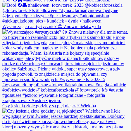
Wystarczająco #artystycznie? 😉 Znowu niełatwy dla
Czy jesienią złote godziny są piękniejsze? Wieloba