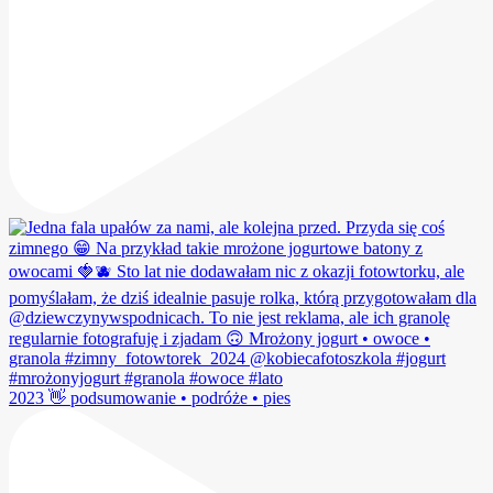
2023 👋 podsumowanie • podróże • pies