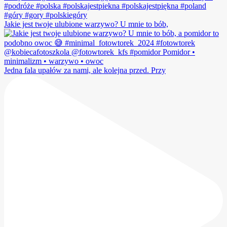
Jakie jest twoje ulubione warzywo? U mnie to bób,
Jedna fala upałów za nami, ale kolejna przed. Przy