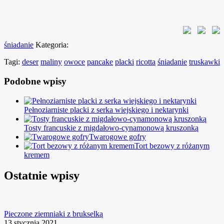
śniadanie
Kategoria:
Tagi:
deser
maliny
owoce
pancake
placki
ricotta
śniadanie
truskawki
Podobne wpisy
Pełnoziarniste placki z serka wiejskiego i nektarynki
Tosty francuskie z migdałowo-cynamonową kruszonką
Twarogowe gofry
Tort bezowy z różanym
kremem
Ostatnie wpisy
Pieczone ziemniaki z brukselką
13 stycznia 2021