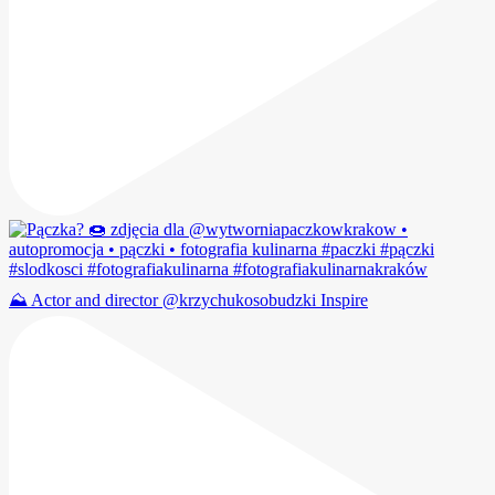
⛰️ Actor and director @krzychukosobudzki Inspire