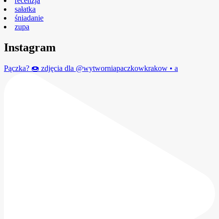
recenzja
sałatka
śniadanie
zupa
Instagram
Pączka? 🍩 zdjęcia dla @wytworniapaczkowkrakow • a