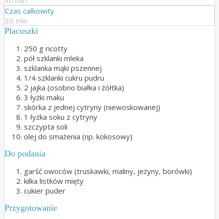
30 min
Czas całkowity
30 min
Placuszki
250 g ricotty
pół szklanki mleka
szklanka mąki pszennej
1/4 szklanki cukru pudru
2 jajka (osobno białka i żółtka)
3 łyżki maku
skórka z jednej cytryny (niewoskowanej)
1 łyżka soku z cytryny
szczypta soli
olej do smażenia (np. kokosowy)
Do podania
garść owoców (truskawki, maliny, jeżyny, borówki)
kilka listków mięty
cukier puder
Przygotowanie