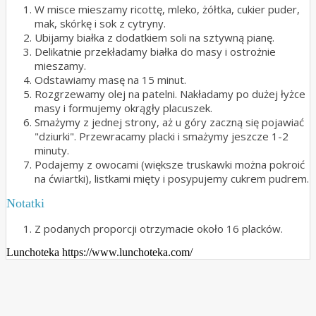
W misce mieszamy ricottę, mleko, żółtka, cukier puder,
mak, skórkę i sok z cytryny.
Ubijamy białka z dodatkiem soli na sztywną pianę.
Delikatnie przekładamy białka do masy i ostrożnie
mieszamy.
Odstawiamy masę na 15 minut.
Rozgrzewamy olej na patelni. Nakładamy po dużej łyżce
masy i formujemy okrągły placuszek.
Smażymy z jednej strony, aż u góry zaczną się pojawiać
"dziurki". Przewracamy placki i smażymy jeszcze 1-2
minuty.
Podajemy z owocami (większe truskawki można pokroić
na ćwiartki), listkami mięty i posypujemy cukrem pudrem.
Notatki
Z podanych proporcji otrzymacie około 16 placków.
Lunchoteka https://www.lunchoteka.com/