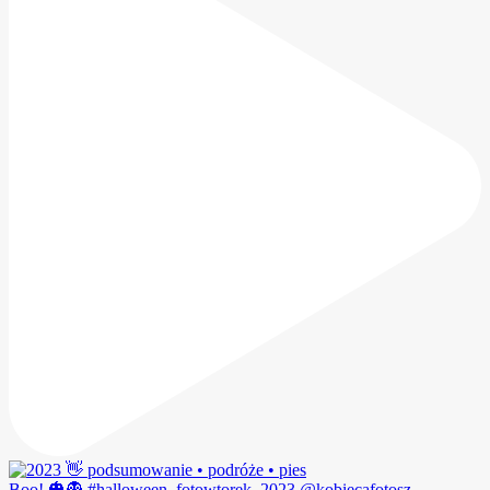
Boo! 🎃👻 #halloween_fotowtorek_2023 @kobiecafotosz