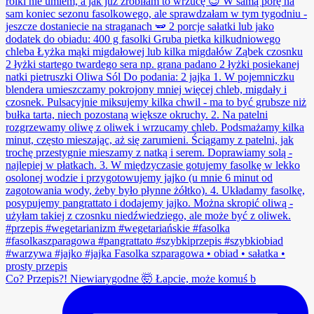
Co? Przepis?! Niewiarygodne 🤯 Łapcie, może komuś b