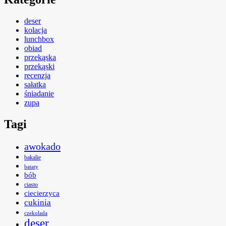
deser
kolacja
lunchbox
obiad
przekąska
przekąski
recenzja
sałatka
śniadanie
zupa
Tagi
awokado
bakalie
bataty
bób
ciasto
ciecierzyca
cukinia
czekolada
deser