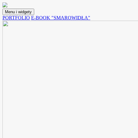
Przejdź
do
Menu i widgety
treści
Lunchoteka
Blog z przepisami na potrawy, które możemy spakować do pojemnika i
PORTFOLIO
E-BOOK "SMAROWIDŁA"