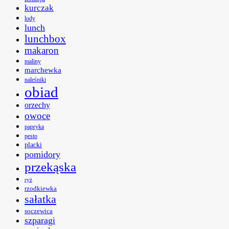
kurczak
lody
lunch
lunchbox
makaron
maliny
marchewka
naleśniki
obiad
orzechy
owoce
papryka
pesto
placki
pomidory
przekąska
ryż
rzodkiewka
sałatka
soczewica
szparagi