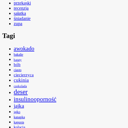
przekąski
recenzja
sałatka
śniadanie
zupa
Tagi
awokado
bakalie
bataty
bób
ciasto
ciecierzyca
cukinia
czekolada
deser
insulinooporność
jajka
jajko
kanapka
kapusta
kolacja