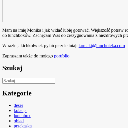
Mam na imię Monika i jak widać lubię gotować. Większość potraw rob
do lunchboxów. Zachęcam Was do zrezygnowania z niezdrowych prze
W razie jakichkolwiek pytań piszcie tutaj:
kontakt@lunchoteka.com
Zapraszam także do mojego
portfolio
.
Szukaj
Szukaj:
Kategorie
deser
kolacja
lunchbox
obiad
przekąska