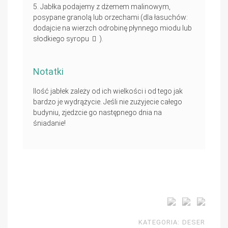
Jabłka podajemy z dżemem malinowym,
posypane granolą lub orzechami (dla łasuchów:
dodajcie na wierzch odrobinę płynnego miodu lub
słodkiego syropu
).
Notatki
Ilość jabłek zależy od ich wielkości i od tego jak
bardzo je wydrążycie. Jeśli nie zużyjecie całego
budyniu, zjedzcie go następnego dnia na
śniadanie!
KATEGORIA:
DESER