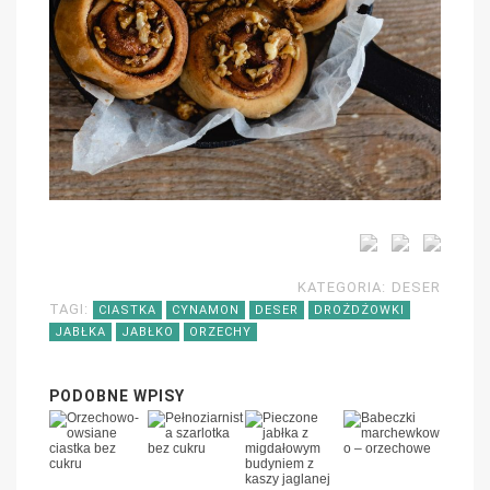
KATEGORIA:
DESER
TAGI:
CIASTKA
CYNAMON
DESER
DROŻDŻOWKI
JABŁKA
JABŁKO
ORZECHY
PODOBNE WPISY