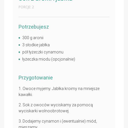
PORCJE: 2
Potrzebujesz
300 g aronii
3 słodkie jabłka
pół łyżeczki cynamonu
łyżeczka miodu (opcjonalnie)
Przygotowanie
Owoce myjemy. Jabłka kroimy na mniejsze
kawałki.
Sok z owoców wyciskamy za pomocą
wyciskarki wolnoobrotowej.
Dodajemy cynamon i (ewentualnie) miód,
mieszamy.