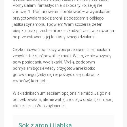
Pomyślałam: fantastycznie, szkoda tylko, że jej nie
znoszę
. Postanowiłam spróbować – w wyciskarce
przygotowałam sok z aronii z dodatkiem słodkiego
jabłka i cynamonu. I powiem Wam szczerze, że ten
cierpki smak przestał mi przeszkadzać! Jest więc szansa
na przetestowanie jej fantastycznego działania.
Cieżko nazwać poniższy wpis przepisem, ale chciałam
żebyście też spróbowali tej magii. Wiem, że nie wszyscy
są w posiadaniu wyciskarki. Myślę, że dobrym
pomysłem będzie wtedy przygotowanie krótko
gotowanego (żeby się nie pozbyć całej dobroci z
owoców) kompotu.
W składnikach umieściłam opcjonalnie miód. Ja go nie
potrzebowałam, ale nie wahajcie się go dodać jeśli napój
okaże się dla Was zbyt cierpki.
Sok z aronii i jabłka