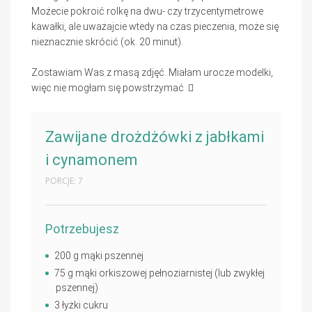
Możecie pokroić rolkę na dwu- czy trzycentymetrowe
kawałki, ale uważajcie wtedy na czas pieczenia, może się
nieznacznie skrócić (ok. 20 minut).
Zostawiam Was z masą zdjęć. Miałam urocze modelki,
więc nie mogłam się powstrzymać
Zawijane drożdżówki z jabłkami
i cynamonem
PORCJE: 7
Potrzebujesz
200 g mąki pszennej
75 g mąki orkiszowej pełnoziarnistej (lub zwykłej
pszennej)
3 łyżki cukru