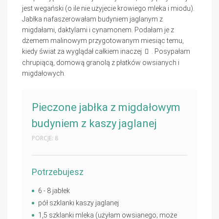
jest wegański (o ile nie użyjecie krowiego mleka i miodu).
Jabłka nafaszerowałam budyniem jaglanym z
migdałami, daktylami i cynamonem. Podałam je z
dżemem malinowym przygotowanym miesiąc temu,
kiedy świat za wyglądał całkiem inaczej
. Posypałam
chrupiącą, domową granolą z płatków owsianych i
migdałowych.
Pieczone jabłka z migdałowym
budyniem z kaszy jaglanej
PORCJE: 8
Potrzebujesz
6 - 8 jabłek
pół szklanki kaszy jaglanej
1,5 szklanki mleka (użyłam owsianego; może