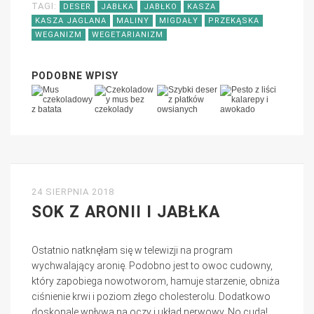
TAGI:
DESER
JABŁKA
JABŁKO
KASZA
KASZA JAGLANA
MALINY
MIGDAŁY
PRZEKĄSKA
WEGANIZM
WEGETARIANIZM
PODOBNE WPISY
24 SIERPNIA 2018
SOK Z ARONII I JABŁKA
Ostatnio natknęłam się w telewizji na program
wychwalający aronię. Podobno jest to owoc cudowny,
który zapobiega nowotworom, hamuje starzenie, obniża
ciśnienie krwi i poziom złego cholesterolu. Dodatkowo
doskonale wpływa na oczy i układ nerwowy. No cuda!