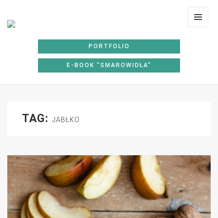
Lunchoteka
MENU
I
PORTFOLIO
WIDGE
E-BOOK "SMAROWIDŁA"
TAG:
JABŁKO