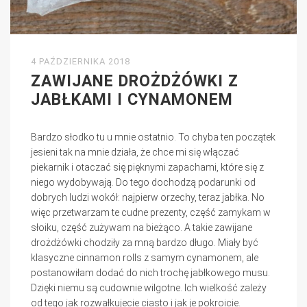
4 PAŹDZIERNIKA 2018
ZAWIJANE DROŻDŻÓWKI Z
JABŁKAMI I CYNAMONEM
Bardzo słodko tu u mnie ostatnio. To chyba ten początek
jesieni tak na mnie działa, że chce mi się włączać
piekarnik i otaczać się pięknymi zapachami, które się z
niego wydobywają. Do tego dochodzą podarunki od
dobrych ludzi wokół: najpierw orzechy, teraz jabłka. No
więc przetwarzam te cudne prezenty, część zamykam w
słoiku, część zużywam na bieżąco. A takie zawijane
drożdżówki chodziły za mną bardzo długo. Miały być
klasyczne cinnamon rolls z samym cynamonem, ale
postanowiłam dodać do nich trochę jabłkowego musu.
Dzięki niemu są cudownie wilgotne. Ich wielkość zależy
od tego jak rozwałkujecie ciasto i jak je pokroicie.