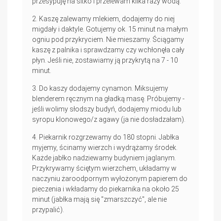
przesypuję na sitko i przelewam kilka razy wodą.
Kaszę zalewamy mlekiem, dodajemy do niej
migdały i daktyle. Gotujemy ok. 15 minut na małym
ogniu pod przykryciem. Nie mieszamy. Ściągamy
kaszę z palnika i sprawdzamy czy wchłonęła cały
płyn. Jeśli nie, zostawiamy ją przykrytą na 7 - 10
minut.
Do kaszy dodajemy cynamon. Miksujemy
blenderem ręcznym na gładką masę. Próbujemy -
jeśli wolimy słodszy budyń, dodajemy miodu lub
syropu klonowego/z agawy (ja nie dosładzałam).
Piekarnik rozgrzewamy do 180 stopni. Jabłka
myjemy, ścinamy wierzch i wydrążamy środek.
Każde jabłko nadziewamy budyniem jaglanym.
Przykrywamy ściętym wierzchem, układamy w
naczyniu żaroodpornym wyłożonym papierem do
pieczenia i wkładamy do piekarnika na około 25
minut (jabłka mają się "zmarszczyć", ale nie
przypalić).