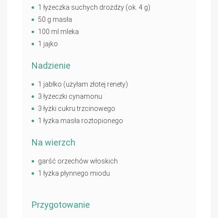
1 łyżeczka suchych drożdży (ok. 4 g)
50 g masła
100 ml mleka
1 jajko
Nadzienie
1 jabłko (użyłam złotej renety)
3 łyżeczki cynamonu
3 łyżki cukru trzcinowego
1 łyżka masła roztopionego
Na wierzch
garść orzechów włoskich
1 łyżka płynnego miodu
Przygotowanie