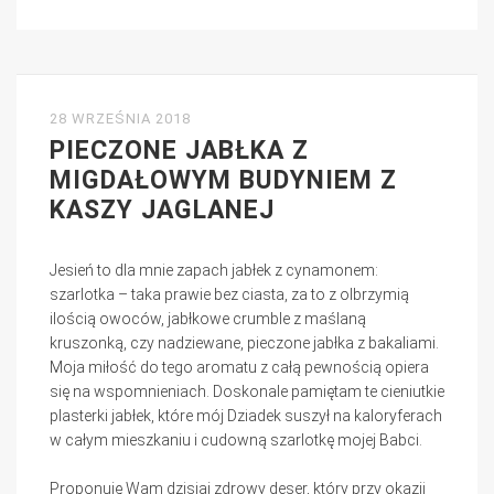
28 WRZEŚNIA 2018
PIECZONE JABŁKA Z
MIGDAŁOWYM BUDYNIEM Z
KASZY JAGLANEJ
Jesień to dla mnie zapach jabłek z cynamonem:
szarlotka – taka prawie bez ciasta, za to z olbrzymią
ilością owoców, jabłkowe crumble z maślaną
kruszonką, czy nadziewane, pieczone jabłka z bakaliami.
Moja miłość do tego aromatu z całą pewnością opiera
się na wspomnieniach. Doskonale pamiętam te cieniutkie
plasterki jabłek, które mój Dziadek suszył na kaloryferach
w całym mieszkaniu i cudowną szarlotkę mojej Babci.
Proponuję Wam dzisiaj zdrowy deser, który przy okazji