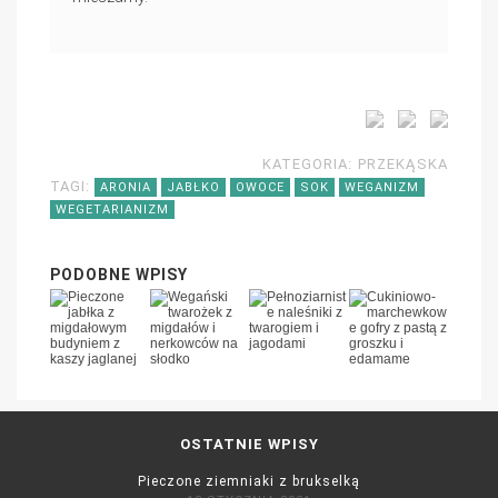
KATEGORIA:
PRZEKĄSKA
TAGI:
ARONIA
JABŁKO
OWOCE
SOK
WEGANIZM
WEGETARIANIZM
PODOBNE WPISY
OSTATNIE WPISY
Pieczone ziemniaki z brukselką