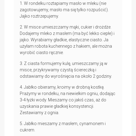
W rondelku roztapiamy masło w mleku (nie
zagotowujemy, masło ma się tylko rozpuścić).
Jajko roztrzepujemy.
W misce umieszczamy mąki, cukier i drożdże.
Dodajemy mleko z masłem (ma być lekko ciepłe) i
jajko. Wyrabiamy gładkie, elastyczne ciasto. Ja
użyłam robota kuchennego z hakiem, ale można
wyrobić ciasto ręcznie.
Z ciasta formujemy kulę, umieszczamy ją w
misce, przykrywamy czystą ściereczką i
odstawiamy do wyrośnięcia na około 2 godziny.
Jabłko obieramy, kroimy w drobną kostkę.
Prażymy w rondelku, na niewielkim ogniu, dodając
3-4 łyżki wody. Mieszamy co jakiś czas, aż do
uzyskania prawie gładkiej konsystencji.
Zestawiamy z ognia.
Jabłko mieszamy z masłem, cynamonem i
cukrem.