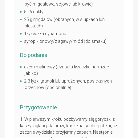
być migdałowe, sojowe lub krowie)
5 - 6 daktyli
25 g migdałów (obranych, w słupkach lub
płatkach)
1 łyżeczka cynamonu
syrop klonowy/z agawy/miód (do smaku)
Do podania
dżem malinowy (czubata łyżeczka na każde
jabłko)
2-3 łyżki granoli lub uprażonych, posiekanych
orzechów (opcjonalnie)
Przygotowanie
W pierwszym kroku pozbywamy się goryczki z
kaszy jaglanej. Ja prażę kaszę na suchej patelni, aż
zacznie wydzielać przyjemny zapach. Następnie