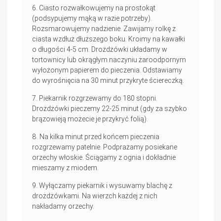
Ciasto rozwałkowujemy na prostokąt
(podsypujemy mąką w razie potrzeby).
Rozsmarowujemy nadzienie. Zawijamy rolkę z
ciasta wzdłuż dłuższego boku. Kroimy na kawałki
o długości 4-5 cm. Drożdżówki układamy w
tortownicy lub okrągłym naczyniu żaroodpornym
wyłożonym papierem do pieczenia. Odstawiamy
do wyrośnięcia na 30 minut przykryte ściereczką.
Piekarnik rozgrzewamy do 180 stopni.
Drożdżówki pieczemy 22-25 minut (gdy za szybko
brązowieją możecie je przykryć folią).
Na kilka minut przed końcem pieczenia
rozgrzewamy patelnie. Podprażamy posiekane
orzechy włoskie. Ściągamy z ognia i dokładnie
mieszamy z miodem.
Wyłączamy piekarnik i wysuwamy blachę z
drożdżówkami. Na wierzch każdej z nich
nakładamy orzechy.