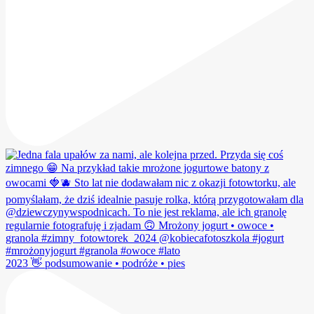
2023 👋 podsumowanie • podróże • pies