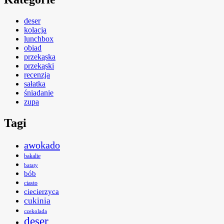
deser
kolacja
lunchbox
obiad
przekąska
przekąski
recenzja
sałatka
śniadanie
zupa
Tagi
awokado
bakalie
bataty
bób
ciasto
ciecierzyca
cukinia
czekolada
deser