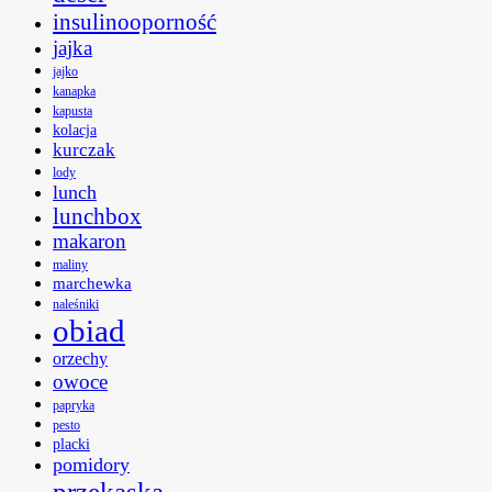
insulinooporność
jajka
jajko
kanapka
kapusta
kolacja
kurczak
lody
lunch
lunchbox
makaron
maliny
marchewka
naleśniki
obiad
orzechy
owoce
papryka
pesto
placki
pomidory
przekąska