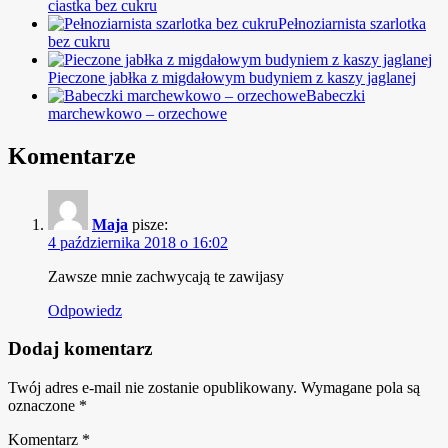
ciastka bez cukru
Pełnoziarnista szarlotka
bez cukru
Pieczone jabłka z migdałowym budyniem z kaszy jaglanej
Babeczki
marchewkowo – orzechowe
Komentarze
Maja
pisze:
4 października 2018 o 16:02
Zawsze mnie zachwycają te zawijasy
Odpowiedz
Dodaj komentarz
Twój adres e-mail nie zostanie opublikowany.
Wymagane pola są
oznaczone
*
Komentarz
*