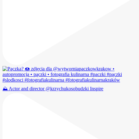
⛰️ Actor and director @krzychukosobudzki Inspire