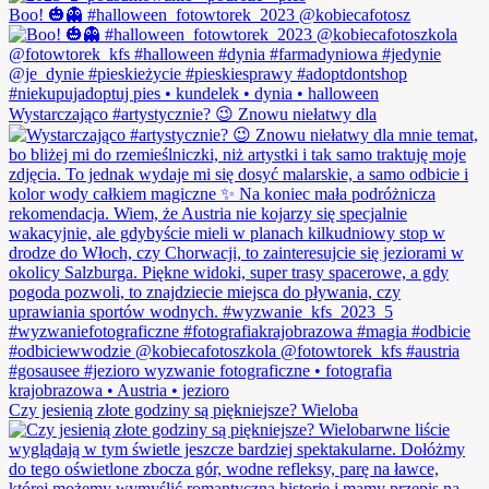
Boo! 🎃👻 #halloween_fotowtorek_2023 @kobiecafotosz
Wystarczająco #artystycznie? 😉 Znowu niełatwy dla
Czy jesienią złote godziny są piękniejsze? Wieloba