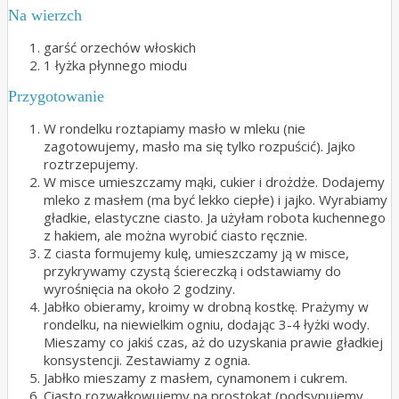
Na wierzch
garść orzechów włoskich
1 łyżka płynnego miodu
Przygotowanie
W rondelku roztapiamy masło w mleku (nie
zagotowujemy, masło ma się tylko rozpuścić). Jajko
roztrzepujemy.
W misce umieszczamy mąki, cukier i drożdże. Dodajemy
mleko z masłem (ma być lekko ciepłe) i jajko. Wyrabiamy
gładkie, elastyczne ciasto. Ja użyłam robota kuchennego
z hakiem, ale można wyrobić ciasto ręcznie.
Z ciasta formujemy kulę, umieszczamy ją w misce,
przykrywamy czystą ściereczką i odstawiamy do
wyrośnięcia na około 2 godziny.
Jabłko obieramy, kroimy w drobną kostkę. Prażymy w
rondelku, na niewielkim ogniu, dodając 3-4 łyżki wody.
Mieszamy co jakiś czas, aż do uzyskania prawie gładkiej
konsystencji. Zestawiamy z ognia.
Jabłko mieszamy z masłem, cynamonem i cukrem.
Ciasto rozwałkowujemy na prostokąt (podsypujemy