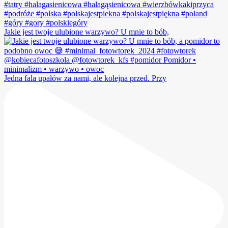
Jakie jest twoje ulubione warzywo? U mnie to bób,
Jedna fala upałów za nami, ale kolejna przed. Przy