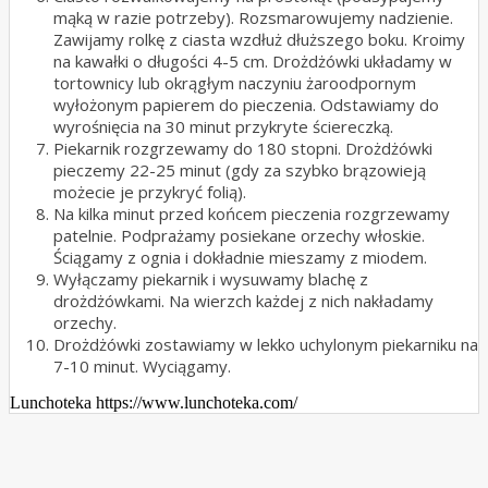
mąką w razie potrzeby). Rozsmarowujemy nadzienie.
Zawijamy rolkę z ciasta wzdłuż dłuższego boku. Kroimy
na kawałki o długości 4-5 cm. Drożdżówki układamy w
tortownicy lub okrągłym naczyniu żaroodpornym
wyłożonym papierem do pieczenia. Odstawiamy do
wyrośnięcia na 30 minut przykryte ściereczką.
Piekarnik rozgrzewamy do 180 stopni. Drożdżówki
pieczemy 22-25 minut (gdy za szybko brązowieją
możecie je przykryć folią).
Na kilka minut przed końcem pieczenia rozgrzewamy
patelnie. Podprażamy posiekane orzechy włoskie.
Ściągamy z ognia i dokładnie mieszamy z miodem.
Wyłączamy piekarnik i wysuwamy blachę z
drożdżówkami. Na wierzch każdej z nich nakładamy
orzechy.
Drożdżówki zostawiamy w lekko uchylonym piekarniku na
7-10 minut. Wyciągamy.
Lunchoteka https://www.lunchoteka.com/