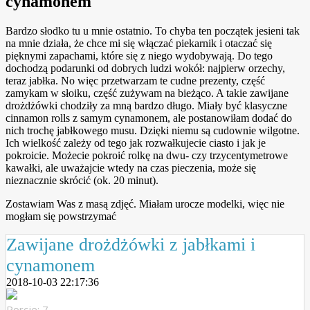
cynamonem
Bardzo słodko tu u mnie ostatnio. To chyba ten początek jesieni tak
na mnie działa, że chce mi się włączać piekarnik i otaczać się
pięknymi zapachami, które się z niego wydobywają. Do tego
dochodzą podarunki od dobrych ludzi wokół: najpierw orzechy,
teraz jabłka. No więc przetwarzam te cudne prezenty, część
zamykam w słoiku, część zużywam na bieżąco. A takie zawijane
drożdżówki chodziły za mną bardzo długo. Miały być klasyczne
cinnamon rolls z samym cynamonem, ale postanowiłam dodać do
nich trochę jabłkowego musu. Dzięki niemu są cudownie wilgotne.
Ich wielkość zależy od tego jak rozwałkujecie ciasto i jak je
pokroicie. Możecie pokroić rolkę na dwu- czy trzycentymetrowe
kawałki, ale uważajcie wtedy na czas pieczenia, może się
nieznacznie skrócić (ok. 20 minut).
Zostawiam Was z masą zdjęć. Miałam urocze modelki, więc nie
mogłam się powstrzymać
Zawijane drożdżówki z jabłkami i
cynamonem
2018-10-03 22:17:36
Porcje: 7