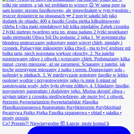
Co? Przepis?! Niewiarygodne 🤯 Łapcie, może komuś b