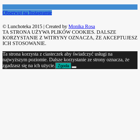
Obserwuj na Instagramie
© Lunchoteka 2015
|
Created by
Monika Rosa
TA STRONA UŻYWA PLIKÓW COOKIES. DALSZE
KORZYSTANIE Z WITRYNY OZNACZA, ŻE AKCEPTUJESZ
ICH STOSOWANIE.
Ta strona korzysta z ciasteczek aby świadczyć usługi na
najwyższym poziomie. Dalsze korzystanie ze strony oznacza, że
zgadzasz się na ich użycie.
Zgoda