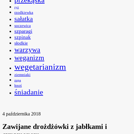
ryż
rzodkiewka
sałatka
soczewica
szparagi
szpinak
słodkie
warzywa
weganizm
wegetarianizm
ziemniaki
zupa
łosoś
śniadanie
4 października 2018
Zawijane drożdżówki z jabłkami i