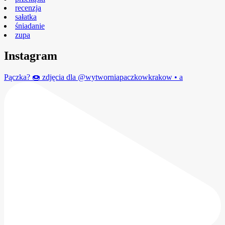
recenzja
sałatka
śniadanie
zupa
Instagram
Pączka? 🍩 zdjęcia dla @wytworniapaczkowkrakow • a