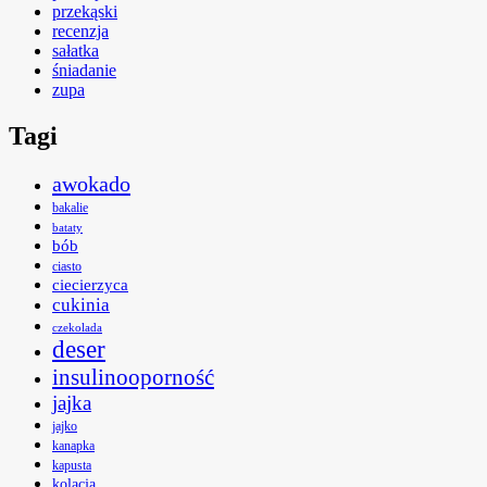
przekąski
recenzja
sałatka
śniadanie
zupa
Tagi
awokado
bakalie
bataty
bób
ciasto
ciecierzyca
cukinia
czekolada
deser
insulinooporność
jajka
jajko
kanapka
kapusta
kolacja