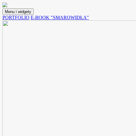
Przejdź
do
Menu i widgety
treści
Lunchoteka
Blog z przepisami na potrawy, które możemy spakować do pojemnika i
PORTFOLIO
E-BOOK "SMAROWIDŁA"