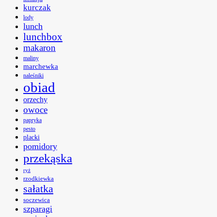
kurczak
lody
lunch
lunchbox
makaron
maliny
marchewka
naleśniki
obiad
orzechy
owoce
papryka
pesto
placki
pomidory
przekąska
ryż
rzodkiewka
sałatka
soczewica
szparagi