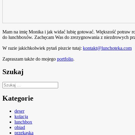
Mam na imię Monika i jak widać lubię gotować. Większość potraw rob
do lunchboxów. Zachęcam Was do zrezygnowania z niezdrowych prze
W razie jakichkolwiek pytań piszcie tutaj:
kontakt@lunchoteka.com
Zapraszam także do mojego
portfolio
.
Szukaj
Szukaj:
Kategorie
deser
kolacja
lunchbox
obiad
przekąska