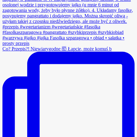
Co? Przepis?! Niewiarygodne 🤯 Łapcie, może komuś b