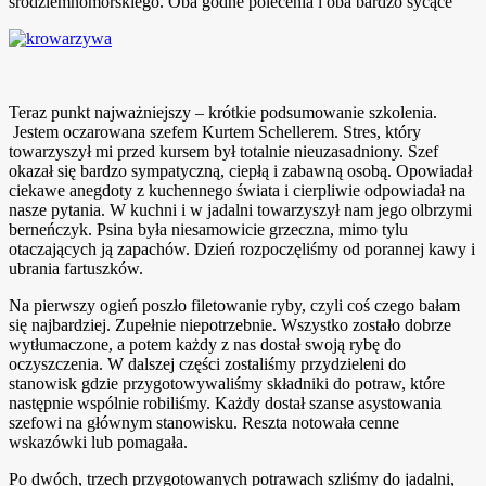
śródziemnomorskiego. Oba godne polecenia i oba bardzo sycące
Teraz punkt najważniejszy – krótkie podsumowanie szkolenia.
Jestem oczarowana szefem Kurtem Schellerem. Stres, który
towarzyszył mi przed kursem był totalnie nieuzasadniony. Szef
okazał się bardzo sympatyczną, ciepłą i zabawną osobą. Opowiadał
ciekawe anegdoty z kuchennego świata i cierpliwie odpowiadał na
nasze pytania. W kuchni i w jadalni towarzyszył nam jego olbrzymi
berneńczyk. Psina była niesamowicie grzeczna, mimo tylu
otaczających ją zapachów. Dzień rozpoczęliśmy od porannej kawy i
ubrania fartuszków.
Na pierwszy ogień poszło filetowanie ryby, czyli coś czego bałam
się najbardziej. Zupełnie niepotrzebnie. Wszystko zostało dobrze
wytłumaczone, a potem każdy z nas dostał swoją rybę do
oczyszczenia. W dalszej części zostaliśmy przydzieleni do
stanowisk gdzie przygotowywaliśmy składniki do potraw, które
następnie wspólnie robiliśmy. Każdy dostał szanse asystowania
szefowi na głównym stanowisku. Reszta notowała cenne
wskazówki lub pomagała.
Po dwóch, trzech przygotowanych potrawach szliśmy do jadalni,