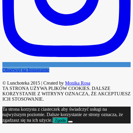
Obserwuj na Instagramie
© Lunchoteka 2015
|
Created by
Monika Rosa
TA STRONA UŻYWA PLIKÓW COOKIES. DALSZE
KORZYSTANIE Z WITRYNY OZNACZA, ŻE AKCEPTUJESZ
ICH STOSOWANIE.
Ta strona korzysta z ciasteczek aby świadczyć usługi na
najwyższym poziomie. Dalsze korzystanie ze strony oznacza, że
zgadzasz się na ich użycie.
Zgoda