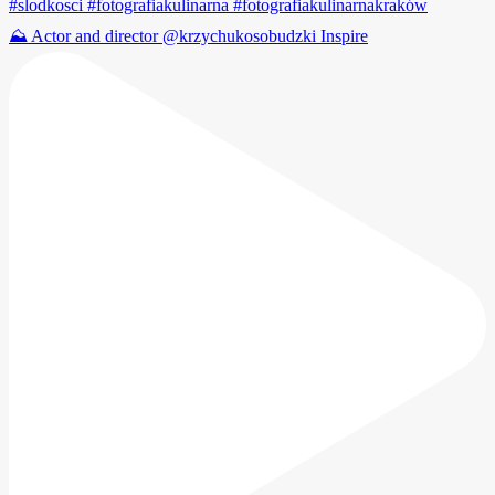
⛰️ Actor and director @krzychukosobudzki Inspire