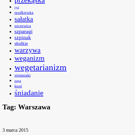
ryż
rzodkiewka
sałatka
soczewica
szparagi
szpinak
słodkie
warzywa
weganizm
wegetarianizm
ziemniaki
zupa
łosoś
śniadanie
Tag:
Warszawa
3 marca 2015