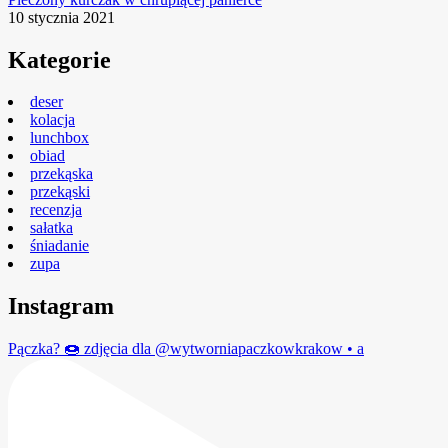
10 stycznia 2021
Kategorie
deser
kolacja
lunchbox
obiad
przekąska
przekąski
recenzja
sałatka
śniadanie
zupa
Instagram
Pączka? 🍩 zdjęcia dla @wytworniapaczkowkrakow • a