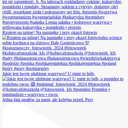
Rzutem na taśmę! Na pamiątkę i przy okazji fotowto
Jakie jest twoje ulubione warzywo? U mnie to bób,
Jedna fala upałów za nami, ale kolejna przed. Przy