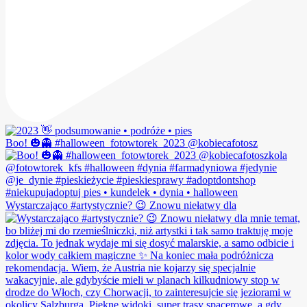
Boo! 🎃👻 #halloween_fotowtorek_2023 @kobiecafotosz
Wystarczająco #artystycznie? 😉 Znowu niełatwy dla