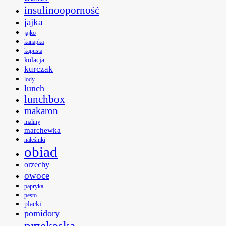
insulinooporność
jajka
jajko
kanapka
kapusta
kolacja
kurczak
lody
lunch
lunchbox
makaron
maliny
marchewka
naleśniki
obiad
orzechy
owoce
papryka
pesto
placki
pomidory
przekąska