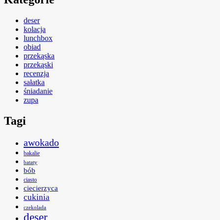
deser
kolacja
lunchbox
obiad
przekąska
przekąski
recenzja
sałatka
śniadanie
zupa
Tagi
awokado
bakalie
bataty
bób
ciasto
ciecierzyca
cukinia
czekolada
deser