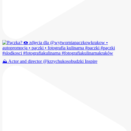
⛰️ Actor and director @krzychukosobudzki Inspire