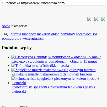
Lunchoteka https://www.lunchoteka.com/
obiad
Kategoria:
Tagi:
burrata
lunchbox
makaron
obiad
pomidory
soczewica
sos
pomidorowy
wegetarianizm
Podobne wpisy
Ciecierzyca z cukinią w pomidorach – obiad w 15 minut
Tofu tikka masala
Zapiekane muszle makaronowe z dyniowym farszem
Pełnoziarniste spaghetti z pieczonym fenkułem i pesto z
pietruszki