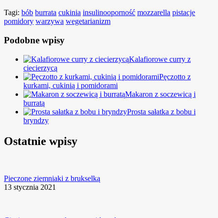
Tagi:
bób
burrata
cukinia
insulinooporność
mozzarella
pistacje
pomidory
warzywa
wegetarianizm
Podobne wpisy
Kalafiorowe curry z
ciecierzycą
Pęczotto z
kurkami, cukinią i pomidorami
Makaron z soczewicą i
burratą
Prosta sałatka z bobu i
bryndzy
Ostatnie wpisy
Pieczone ziemniaki z brukselką
13 stycznia 2021