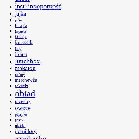
insulinooporność
jajka
jajko
kanapka
kapusta
kolacja
kurczak
lody
lunch
lunchbox
makaron
maliny
marchewka
naleśniki
obiad
orzechy
owoce
papryka
pesto
placki
pomidory
przekąska