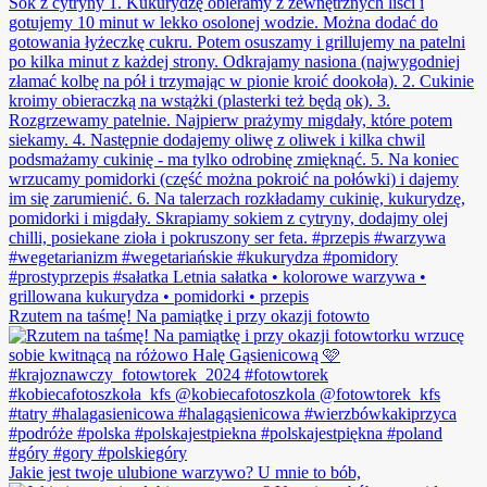
Rzutem na taśmę! Na pamiątkę i przy okazji fotowto
Jakie jest twoje ulubione warzywo? U mnie to bób,