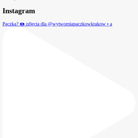
Instagram
Pączka? 🍩 zdjęcia dla @wytworniapaczkowkrakow • a