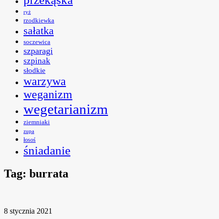
ryż
rzodkiewka
sałatka
soczewica
szparagi
szpinak
słodkie
warzywa
weganizm
wegetarianizm
ziemniaki
zupa
łosoś
śniadanie
Tag:
burrata
8 stycznia 2021