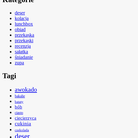
deser
kolacja
lunchbox
obiad
przekąska
przekąski
recenzja
sałatka
śniadanie
zupa
Tagi
awokado
bakalie
bataty
bób
ciasto
ciecierzyca
cukinia
czekolada
deser