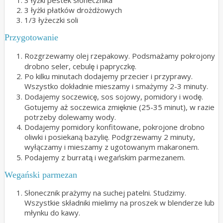
3 łyżki pestek słonecznika
3 łyżki płatków drożdżowych
1/3 łyżeczki soli
Przygotowanie
Rozgrzewamy olej rzepakowy. Podsmażamy pokrojony
drobno seler, cebulę i papryczkę.
Po kilku minutach dodajemy przecier i przyprawy.
Wszystko dokładnie mieszamy i smażymy 2-3 minuty.
Dodajemy soczewicę, sos sojowy, pomidory i wodę.
Gotujemy aż soczewica zmięknie (25-35 minut), w razie
potrzeby dolewamy wody.
Dodajemy pomidory konfitowane, pokrojone drobno
oliwki i posiekaną bazylię. Podgrzewamy 2 minuty,
wyłączamy i mieszamy z ugotowanym makaronem.
Podajemy z burratą i wegańskim parmezanem.
Wegański parmezan
Słonecznik prażymy na suchej patelni. Studzimy.
Wszystkie składniki mielimy na proszek w blenderze lub
młynku do kawy.