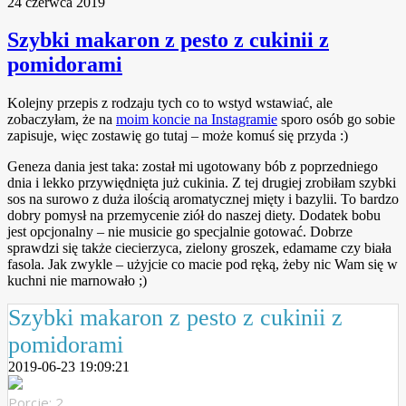
24 czerwca 2019
Szybki makaron z pesto z cukinii z
pomidorami
Kolejny przepis z rodzaju tych co to wstyd wstawiać, ale
zobaczyłam, że na
moim koncie na Instagramie
sporo osób go sobie
zapisuje, więc zostawię go tutaj – może komuś się przyda :)
Geneza dania jest taka: został mi ugotowany bób z poprzedniego
dnia i lekko przywiędnięta już cukinia. Z tej drugiej zrobiłam szybki
sos na surowo z duża ilością aromatycznej mięty i bazylii. To bardzo
dobry pomysł na przemycenie ziół do naszej diety. Dodatek bobu
jest opcjonalny – nie musicie go specjalnie gotować. Dobrze
sprawdzi się także ciecierzyca, zielony groszek, edamame czy biała
fasola. Jak zwykle – użyjcie co macie pod ręką, żeby nic Wam się w
kuchni nie marnowało ;)
Szybki makaron z pesto z cukinii z
pomidorami
2019-06-23 19:09:21
Porcje: 2