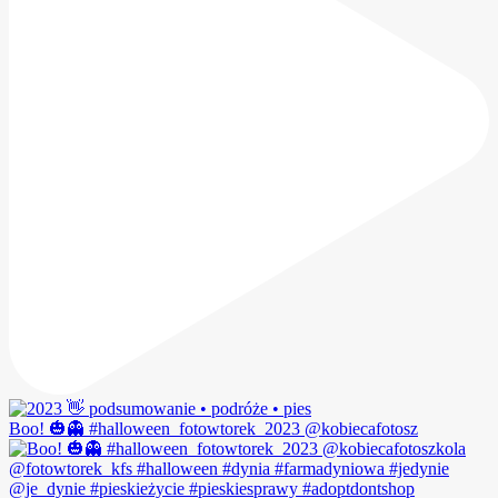
Boo! 🎃👻 #halloween_fotowtorek_2023 @kobiecafotosz