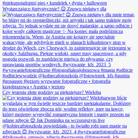
Wystarczająco #artystycznie? 😉 Znowu niełatwy dla
Czy jesienią złote godziny są piękniejsze? Wieloba