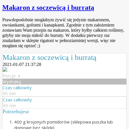
Makaron z soczewicą i burratą
Prawdopodobnie mogłabym żywić się jedynie makaronem,
owsiankami, goframi i kanapkami. Zgodnie z tym założeniem
zostawiam Wam przepis na makaron, który byłby całkiem roślinny,
gdyby nie moja miłość do burraty. W dodatku pierwszy raz
znalazłam w sklepie rigatoni w pełnoziarnistej wersji, więc nie
mogłam się oprzeć ;)
Makaron z soczewicą i burratą
2021-01-07 21:37:28
Porcje: 4
Wydrukuj
Czas całkowity
45 min
Czas całkowity
45 min
Potrzebujesz
400 g krojonych pomidorów (sklepowa puszka lub
domowe bez skórki)