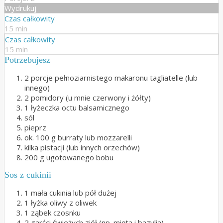
Wydrukuj
Czas całkowity
15 min
Czas całkowity
15 min
Potrzebujesz
2 porcje pełnoziarnistego makaronu tagliatelle (lub
innego)
2 pomidory (u mnie czerwony i żółty)
1 łyżeczka octu balsamicznego
sól
pieprz
ok. 100 g burraty lub mozzarelli
kilka pistacji (lub innych orzechów)
200 g ugotowanego bobu
Sos z cukinii
1 mała cukinia lub pół dużej
1 łyżka oliwy z oliwek
1 ząbek czosnku
2 garści świeżych ziół (np. mięta i bazylia)