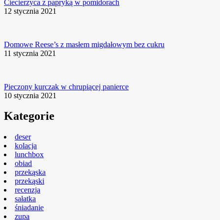
Ciecierzyca z papryką w pomidorach
12 stycznia 2021
Domowe Reese’s z masłem migdałowym bez cukru
11 stycznia 2021
Pieczony kurczak w chrupiącej panierce
10 stycznia 2021
Kategorie
deser
kolacja
lunchbox
obiad
przekąska
przekąski
recenzja
sałatka
śniadanie
zupa