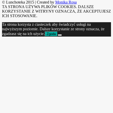
© Lunchoteka 2015
|
Created by
Monika Rosa
TA STRONA UŻYWA PLIKÓW COOKIES. DALSZE
KORZYSTANIE Z WITRYNY OZNACZA, ŻE AKCEPTUJESZ
ICH STOSOWANIE.
Ta strona korzysta z ciasteczek aby świadczyć usługi na
najwyższym poziomie. Dalsze korzystanie ze strony oznacza, że
zgadzasz się na ich użycie.
Zgoda