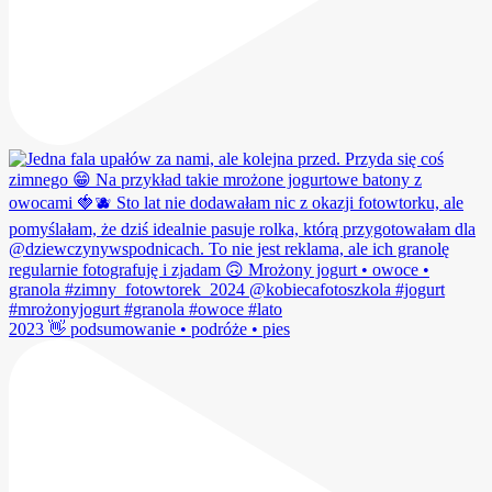
2023 👋 podsumowanie • podróże • pies