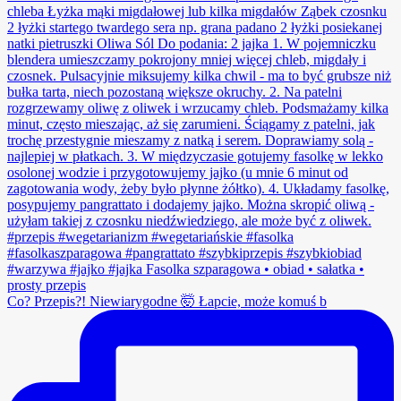
Co? Przepis?! Niewiarygodne 🤯 Łapcie, może komuś b