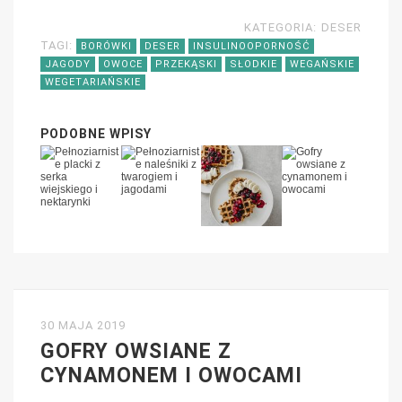
KATEGORIA:
DESER
TAGI:
BORÓWKI
DESER
INSULINOOPORNOŚĆ
JAGODY
OWOCE
PRZEKĄSKI
SŁODKIE
WEGAŃSKIE
WEGETARIAŃSKIE
PODOBNE WPISY
30 MAJA 2019
GOFRY OWSIANE Z
CYNAMONEM I OWOCAMI