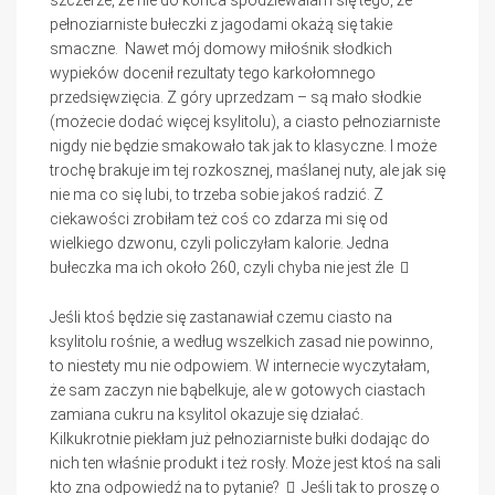
pełnoziarniste bułeczki z jagodami okażą się takie
smaczne. Nawet mój domowy miłośnik słodkich
wypieków docenił rezultaty tego karkołomnego
przedsięwzięcia. Z góry uprzedzam – są mało słodkie
(możecie dodać więcej ksylitolu), a ciasto pełnoziarniste
nigdy nie będzie smakowało tak jak to klasyczne. I może
trochę brakuje im tej rozkosznej, maślanej nuty, ale jak się
nie ma co się lubi, to trzeba sobie jakoś radzić. Z
ciekawości zrobiłam też coś co zdarza mi się od
wielkiego dzwonu, czyli policzyłam kalorie. Jedna
bułeczka ma ich około 260, czyli chyba nie jest źle
Jeśli ktoś będzie się zastanawiał czemu ciasto na
ksylitolu rośnie, a według wszelkich zasad nie powinno,
to niestety mu nie odpowiem. W internecie wyczytałam,
że sam zaczyn nie bąbelkuje, ale w gotowych ciastach
zamiana cukru na ksylitol okazuje się działać.
Kilkukrotnie piekłam już pełnoziarniste bułki dodając do
nich ten właśnie produkt i też rosły. Może jest ktoś na sali
kto zna odpowiedź na to pytanie?
Jeśli tak to proszę o