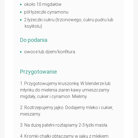
około 10 migdałów
pół łyżeczki cynamonu
2 łyżeczki cukru (trzcinowego, cukru pudru lub
ksylitolu)
Do podania
owoce lub dżem/konfitura
Przygotowanie
Przygotowujemy kruszonkę. W blenderze lub
młynku do mielenia ziaren kawy umieszczamy
migdały, cukier i cynamon. Mielimy.
Roztrzepujemy jajko. Dodajemy mleko i cukier,
mieszamy.
Na dużej patelni roztapiamy 2-3 łyżki masła.
Kromki chałki obtaczamy w jajku z mlekiem.