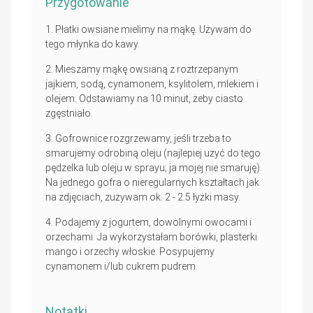
Przygotowanie
Płatki owsiane mielimy na mąkę. Używam do
tego młynka do kawy.
Mieszamy mąkę owsianą z roztrzepanym
jajkiem, sodą, cynamonem, ksylitolem, mlekiem i
olejem. Odstawiamy na 10 minut, żeby ciasto
zgęstniało.
Gofrownice rozgrzewamy, jeśli trzeba to
smarujemy odrobiną oleju (najlepiej użyć do tego
pędzelka lub oleju w sprayu; ja mojej nie smaruję).
Na jednego gofra o nieregularnych kształtach jak
na zdjęciach, zużywam ok. 2 - 2.5 łyżki masy.
Podajemy z jogurtem, dowolnymi owocami i
orzechami. Ja wykorzystałam borówki, plasterki
mango i orzechy włoskie. Posypujemy
cynamonem i/lub cukrem pudrem.
Notatki