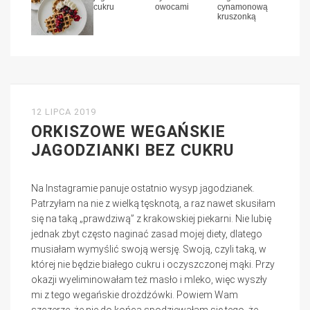
12 LIPCA 2019
ORKISZOWE WEGAŃSKIE
JAGODZIANKI BEZ CUKRU
Na Instagramie panuje ostatnio wysyp jagodzianek.
Patrzyłam na nie z wielką tęsknotą, a raz nawet skusiłam
się na taką „prawdziwą” z krakowskiej piekarni. Nie lubię
jednak zbyt często naginać zasad mojej diety, dlatego
musiałam wymyślić swoją wersję. Swoją, czyli taką, w
której nie będzie białego cukru i oczyszczonej mąki. Przy
okazji wyeliminowałam też masło i mleko, więc wyszły
mi z tego wegańskie drożdżówki. Powiem Wam
szczerze, że nie do końca spodziewałam się tego, że