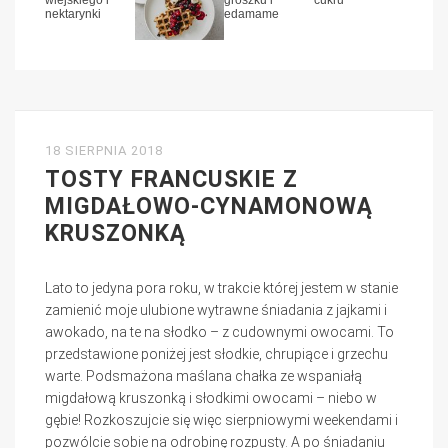
18 SIERPNIA 2018
TOSTY FRANCUSKIE Z
MIGDAŁOWO-CYNAMONOWĄ
KRUSZONKĄ
Lato to jedyna pora roku, w trakcie której jestem w stanie
zamienić moje ulubione wytrawne śniadania z jajkami i
awokado, na te na słodko – z cudownymi owocami. To
przedstawione poniżej jest słodkie, chrupiące i grzechu
warte. Podsmażona maślana chałka ze wspaniałą
migdałową kruszonką i słodkimi owocami – niebo w
gębie! Rozkoszujcie się więc sierpniowymi weekendami i
pozwólcie sobie na odrobinę rozpusty. A po śniadaniu