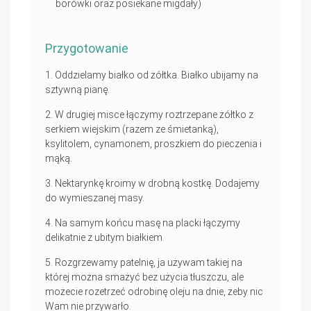
borówki oraz posiekane migdały)
Przygotowanie
Oddzielamy białko od żółtka. Białko ubijamy na
sztywną pianę.
W drugiej misce łączymy roztrzepane żółtko z
serkiem wiejskim (razem ze śmietanką),
ksylitolem, cynamonem, proszkiem do pieczenia i
mąką.
Nektarynkę kroimy w drobną kostkę. Dodajemy
do wymieszanej masy.
Na samym końcu masę na placki łączymy
delikatnie z ubitym białkiem.
Rozgrzewamy patelnię, ja używam takiej na
której można smażyć bez użycia tłuszczu, ale
możecie rozetrzeć odrobinę oleju na dnie, żeby nic
Wam nie przywarło.