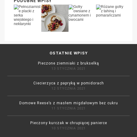
PODOBNE WPISY
OSTATNIE WPISY
Pieczone ziemniaki z brukselką
13 STYCZNIA 2021
Ciecierzyca z papryką w pomidorach
12 STYCZNIA 2021
Domowe Reese’s z masłem migdałowym bez cukru
11 STYCZNIA 2021
Pieczony kurczak w chrupiącej panierce
10 STYCZNIA 2021