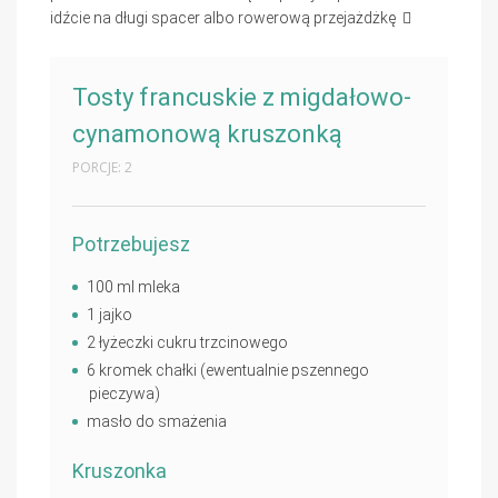
idźcie na długi spacer albo rowerową przejażdżkę
Tosty francuskie z migdałowo-
cynamonową kruszonką
PORCJE: 2
Potrzebujesz
100 ml mleka
1 jajko
2 łyżeczki cukru trzcinowego
6 kromek chałki (ewentualnie pszennego
pieczywa)
masło do smażenia
Kruszonka