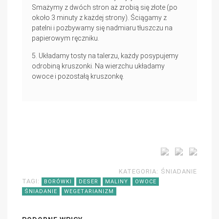
Smażymy z dwóch stron aż zrobią się złote (po
około 3 minuty z każdej strony). Ściągamy z
patelni i pozbywamy się nadmiaru tłuszczu na
papierowym ręczniku.
Układamy tosty na talerzu, każdy posypujemy
odrobiną kruszonki. Na wierzchu układamy
owoce i pozostałą kruszonkę.
KATEGORIA:
ŚNIADANIE
TAGI:
BORÓWKI
DESER
MALINY
OWOCE
ŚNIADANIE
WEGETARIANIZM