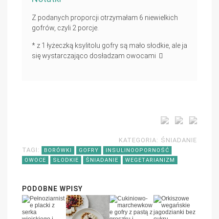
Z podanych proporcji otrzymałam 6 niewielkich
gofrów, czyli 2 porcje.
* z 1 łyżeczką ksylitolu gofry są mało słodkie, ale ja
się wystarczająco dosładzam owocami
KATEGORIA:
ŚNIADANIE
TAGI:
BORÓWKI
GOFRY
INSULINOOPORNOŚĆ
OWOCE
SŁODKIE
ŚNIADANIE
WEGETARIANIZM
PODOBNE WPISY