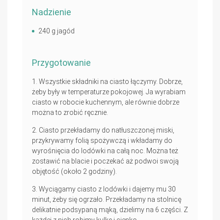
Nadzienie
240 g jagód
Przygotowanie
Wszystkie składniki na ciasto łączymy. Dobrze,
żeby były w temperaturze pokojowej. Ja wyrabiam
ciasto w robocie kuchennym, ale równie dobrze
można to zrobić ręcznie.
Ciasto przekładamy do natłuszczonej miski,
przykrywamy folią spożywczą i wkładamy do
wyrośnięcia do lodówki na całą noc. Można też
zostawić na blacie i poczekać aż podwoi swoją
objętość (około 2 godziny).
Wyciągamy ciasto z lodówki i dajemy mu 30
minut, żeby się ogrzało. Przekładamy na stolnicę
delikatnie podsypaną mąką, dzielimy na 6 części. Z