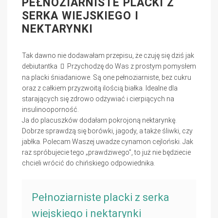
PEŁNOZIARNISTE PLACKI Z
SERKA WIEJSKIEGO I
NEKTARYNKI
Tak dawno nie dodawałam przepisu, że czuję się dziś jak
debiutantka
Przychodzę do Was z prostym pomysłem
na placki śniadaniowe. Są one pełnoziarniste, bez cukru
oraz z całkiem przyzwoitą ilością białka. Idealne dla
starających się zdrowo odżywiać i cierpiących na
insulinooporność.
Ja do placuszków dodałam pokrojoną nektarynkę.
Dobrze sprawdzą się borówki, jagody, a także śliwki, czy
jabłka. Polecam Waszej uwadze cynamon cejloński. Jak
raz spróbujecie tego „prawdziwego”, to już nie będziecie
chcieli wrócić do chińskiego odpowiednika.
Pełnoziarniste placki z serka
wiejskiego i nektarynki