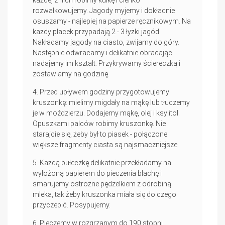
każdej z nich robimy kulkę i cienko
rozwałkowujemy. Jagody myjemy i dokładnie
osuszamy - najlepiej na papierze ręcznikowym. Na
każdy placek przypadają 2 - 3 łyżki jagód.
Nakładamy jagody na ciasto, zwijamy do góry.
Następnie odwracamy i delikatnie obracając
nadajemy im kształt. Przykrywamy ściereczką i
zostawiamy na godzinę.
Przed upływem godziny przygotowujemy
kruszonkę: mielimy migdały na mąkę lub tłuczemy
je w moździerzu. Dodajemy mąkę, olej i ksylitol.
Opuszkami palców robimy kruszonkę. Nie
starajcie się, żeby był to piasek - połączone
większe fragmenty ciasta są najsmaczniejsze.
Każdą bułeczkę delikatnie przekładamy na
wyłożoną papierem do pieczenia blachę i
smarujemy ostrożne pędzelkiem z odrobiną
mleka, tak żeby kruszonka miała się do czego
przyczepić. Posypujemy.
Pieczemy w rozgrzanym do 190 stopni