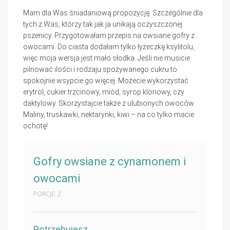
Mam dla Was śniadaniową propozycję. Szczególnie dla
tych z Was, którzy tak jak ja unikają oczyszczonej
pszenicy. Przygotowałam przepis na owsiane gofry z
owocami. Do ciasta dodałam tylko łyżeczkę ksylitolu,
więc moja wersja jest mało słodka. Jeśli nie musicie
pilnować ilości i rodzaju spożywanego cukru to
spokojnie wsypcie go więcej. Możecie wykorzystać
erytrol, cukier trzcinowy, miód, syrop klonowy, czy
daktylowy. Skorzystajcie także z ulubionych owoców.
Maliny, truskawki, nektarynki, kiwi – na co tylko macie
ochotę!
Gofry owsiane z cynamonem i
owocami
PORCJE: 2
Potrzebujesz