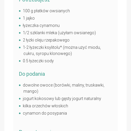
100 g płatków owsianych
1 jajko
łyżeczka cynamonu
1/2 szklanki mleka (użyłam owsianego)
2 łyżki oleju rzepakowego
1-2 łyżeczki ksylitolu* (można użyć miodu,
cukru, syropu klonowego)
0.5 łyżeczki sody
Do podania
dowolne owoce (borówki, maliny, truskawki,
mango)
jogurt kokosowy lub gęsty jogurt naturalny
kilka orzechów włoskich
cynamon do posypania