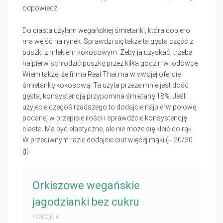
odpowiedź!
Do ciasta użyłam wegańskiej śmietanki, która dopiero
ma wejść na rynek. Sprawdzi się także ta gęsta część z
puszki z mlekiem kokosowym. Żeby ją uzyskać, trzeba
najpierw schłodzić puszkę przez kilka godzin w lodówce.
Wiem także, że firma Real Thai ma w swojej ofercie
śmietankę kokosową. Ta użyta przeze mnie jest dość
gęsta, konsystencją przypomina śmietanę 18%. Jeśli
użyjecie czegoś rzadszego to dodajcie najpierw połowę
podanej w przepisie ilości i sprawdźcie konsystencję
ciasta. Ma być elastyczne, ale nie może się kleić do rąk.
W przeciwnym razie dodajcie ciut więcej mąki (+ 20/30
g).
Orkiszowe wegańskie
jagodzianki bez cukru
PORCJE: 6