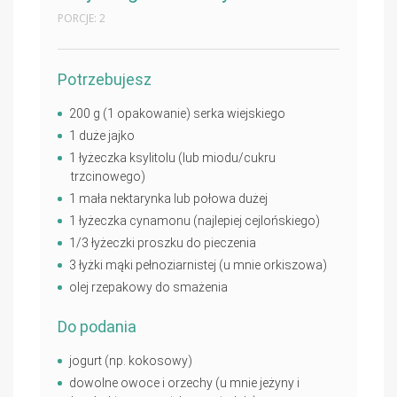
PORCJE: 2
Potrzebujesz
200 g (1 opakowanie) serka wiejskiego
1 duże jajko
1 łyżeczka ksylitolu (lub miodu/cukru
trzcinowego)
1 mała nektarynka lub połowa dużej
1 łyżeczka cynamonu (najlepiej cejlońskiego)
1/3 łyżeczki proszku do pieczenia
3 łyżki mąki pełnoziarnistej (u mnie orkiszowa)
olej rzepakowy do smażenia
Do podania
jogurt (np. kokosowy)
dowolne owoce i orzechy (u mnie jeżyny i