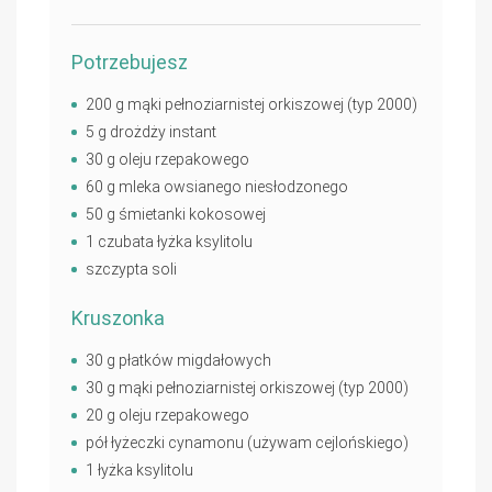
Potrzebujesz
200 g mąki pełnoziarnistej orkiszowej (typ 2000)
5 g drożdży instant
30 g oleju rzepakowego
60 g mleka owsianego niesłodzonego
50 g śmietanki kokosowej
1 czubata łyżka ksylitolu
szczypta soli
Kruszonka
30 g płatków migdałowych
30 g mąki pełnoziarnistej orkiszowej (typ 2000)
20 g oleju rzepakowego
pół łyżeczki cynamonu (używam cejlońskiego)
1 łyżka ksylitolu