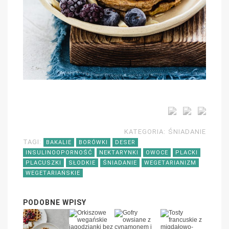
KATEGORIA:
ŚNIADANIE
TAGI:
BAKALIE
BORÓWKI
DESER
INSULINOOPORNOŚĆ
NEKTARYNKI
OWOCE
PLACKI
PLACUSZKI
SŁODKIE
ŚNIADANIE
WEGETARIANIZM
WEGETARIAŃSKIE
PODOBNE WPISY