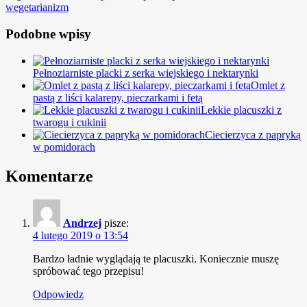
wegetarianizm
Podobne wpisy
Pełnoziarniste placki z serka wiejskiego i nektarynki
Omlet z
pastą z liści kalarepy, pieczarkami i fetą
Lekkie placuszki z
twarogu i cukinii
Ciecierzyca z papryką
w pomidorach
Komentarze
Andrzej
pisze:
4 lutego 2019 o 13:54
Bardzo ładnie wyglądają te placuszki. Koniecznie muszę
spróbować tego przepisu!
Odpowiedz