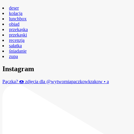
deser
kolacja
lunchbox
obiad
przekąska
przekąski
recenzja
sałatka
śniadanie
zupa
Instagram
Pączka? 🍩 zdjęcia dla @wytworniapaczkowkrakow • a