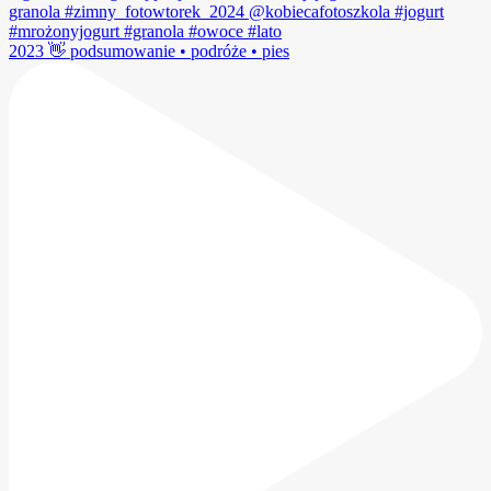
2023 👋 podsumowanie • podróże • pies