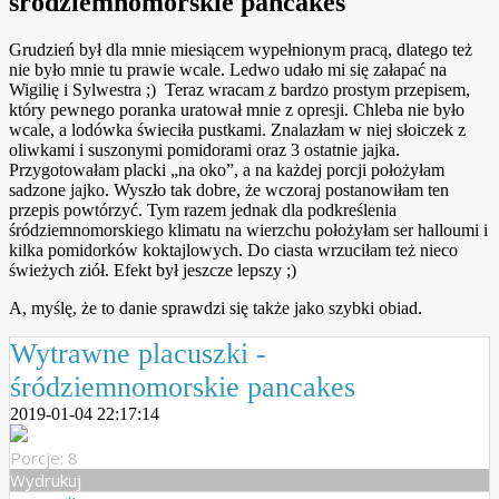
śródziemnomorskie pancakes
Grudzień był dla mnie miesiącem wypełnionym pracą, dlatego też
nie było mnie tu prawie wcale. Ledwo udało mi się załapać na
Wigilię i Sylwestra ;) Teraz wracam z bardzo prostym przepisem,
który pewnego poranka uratował mnie z opresji. Chleba nie było
wcale, a lodówka świeciła pustkami. Znalazłam w niej słoiczek z
oliwkami i suszonymi pomidorami oraz 3 ostatnie jajka.
Przygotowałam placki „na oko”, a na każdej porcji położyłam
sadzone jajko. Wyszło tak dobre, że wczoraj postanowiłam ten
przepis powtórzyć. Tym razem jednak dla podkreślenia
śródziemnomorskiego klimatu na wierzchu położyłam ser halloumi i
kilka pomidorków koktajlowych. Do ciasta wrzuciłam też nieco
świeżych ziół. Efekt był jeszcze lepszy ;)
A, myślę, że to danie sprawdzi się także jako szybki obiad.
Wytrawne placuszki -
śródziemnomorskie pancakes
2019-01-04 22:17:14
Porcje: 8
Wydrukuj