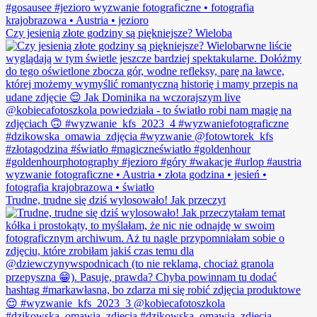
Czy jesienią złote godziny są piękniejsze? Wieloba
Trudne, trudne się dziś wylosowało! Jak przeczyt