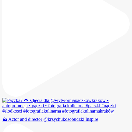
⛰️ Actor and director @krzychukosobudzki Inspire