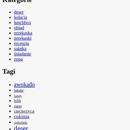
deser
kolacja
lunchbox
obiad
przekąska
przekąski
recenzja
sałatka
śniadanie
zupa
Tagi
awokado
bakalie
bataty
bób
ciasto
ciecierzyca
cukinia
czekolada
deser