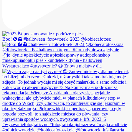
Boo! 🎃👻 #halloween_fotowtorek_2023 @kobiecafotosz
Wystarczająco #artystycznie? 😉 Znowu niełatwy dla