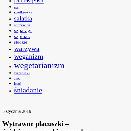
ryż
rzodkiewka
sałatka
soczewica
szparagi
szpinak
słodkie
warzywa
weganizm
wegetarianizm
ziemniaki
zupa
łosoś
śniadanie
5 stycznia 2019
Wytrawne placuszki –