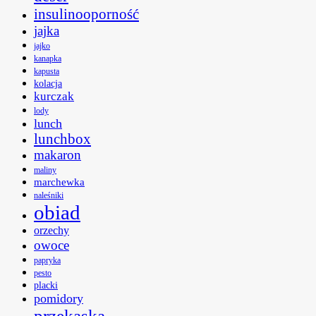
insulinooporność
jajka
jajko
kanapka
kapusta
kolacja
kurczak
lody
lunch
lunchbox
makaron
maliny
marchewka
naleśniki
obiad
orzechy
owoce
papryka
pesto
placki
pomidory
przekąska