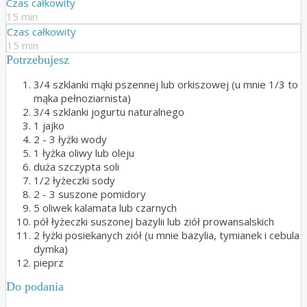
Czas całkowity
15 min
Czas całkowity
15 min
Potrzebujesz
3/4 szklanki mąki pszennej lub orkiszowej (u mnie 1/3 to
mąka pełnoziarnista)
3/4 szklanki jogurtu naturalnego
1 jajko
2 - 3 łyżki wody
1 łyżka oliwy lub oleju
duża szczypta soli
1/2 łyżeczki sody
2 - 3 suszone pomidory
5 oliwek kalamata lub czarnych
pół łyżeczki suszonej bazylii lub ziół prowansalskich
2 łyżki posiekanych ziół (u mnie bazylia, tymianek i cebula
dymka)
pieprz
Do podania