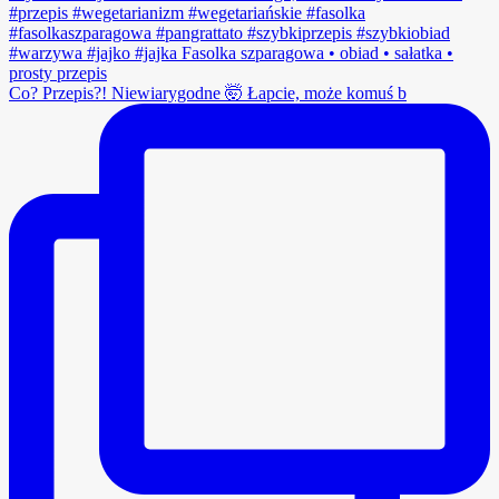
Co? Przepis?! Niewiarygodne 🤯 Łapcie, może komuś b