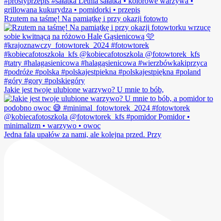
Rzutem na taśmę! Na pamiątkę i przy okazji fotowto
Jakie jest twoje ulubione warzywo? U mnie to bób,
Jedna fala upałów za nami, ale kolejna przed. Przy