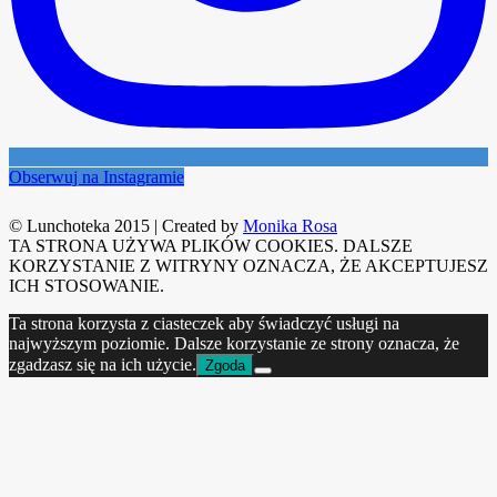
Obserwuj na Instagramie
© Lunchoteka 2015
|
Created by
Monika Rosa
TA STRONA UŻYWA PLIKÓW COOKIES. DALSZE
KORZYSTANIE Z WITRYNY OZNACZA, ŻE AKCEPTUJESZ
ICH STOSOWANIE.
Ta strona korzysta z ciasteczek aby świadczyć usługi na
najwyższym poziomie. Dalsze korzystanie ze strony oznacza, że
zgadzasz się na ich użycie.
Zgoda