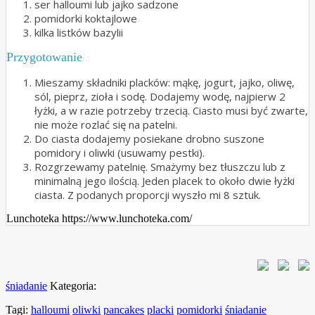
ser halloumi lub jajko sadzone
pomidorki koktajlowe
kilka listków bazylii
Przygotowanie
Mieszamy składniki placków: mąkę, jogurt, jajko, oliwę,
sól, pieprz, zioła i sodę. Dodajemy wodę, najpierw 2
łyżki, a w razie potrzeby trzecią. Ciasto musi być zwarte,
nie może rozlać się na patelni.
Do ciasta dodajemy posiekane drobno suszone
pomidory i oliwki (usuwamy pestki).
Rozgrzewamy patelnię. Smażymy bez tłuszczu lub z
minimalną jego ilością. Jeden placek to około dwie łyżki
ciasta. Z podanych proporcji wyszło mi 8 sztuk.
Lunchoteka https://www.lunchoteka.com/
śniadanie
Kategoria:
Tagi:
halloumi
oliwki
pancakes
placki
pomidorki
śniadanie