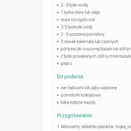
2 - 3 łyżki wody
1 łyżka oliwy lub oleju
duża szczypta soli
1/2 łyżeczki sody
2 - 3 suszone pomidory
5 oliwek kalamata lub czarnych
pół łyżeczki suszonej bazylii lub ziół
2 łyżki posiekanych ziół (u mnie bazyl
pieprz
Do podania
ser halloumi lub jajko sadzone
pomidorki koktajlowe
kilka listków bazylii
Przygotowanie
Mieszamy składniki placków: mąkę, jogu