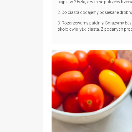
najpierw 2 łyżki, a w razie potrzeby trzec
Do ciasta dodajemy posiekane drobno
Rozgrzewamy patelnię. Smażymy bez tł
około dwie łyżki ciasta. Z podanych prop