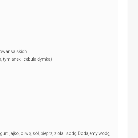
 prowansalskich
ia, tymianek i cebula dymka)
rt, jajko, oliwę, sól, pieprz, zioła i sodę. Dodajemy wodę,