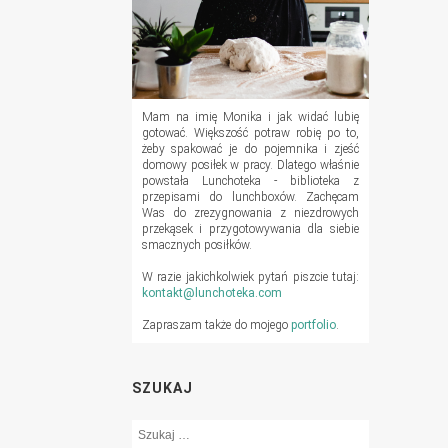
Mam na imię Monika i jak widać lubię
gotować. Większość potraw robię po to,
żeby spakować je do pojemnika i zjeść
domowy posiłek w pracy. Dlatego właśnie
powstała Lunchoteka - biblioteka z
przepisami do lunchboxów. Zachęcam
Was do zrezygnowania z niezdrowych
przekąsek i przygotowywania dla siebie
smacznych posiłków.
W razie jakichkolwiek pytań piszcie tutaj:
kontakt@lunchoteka.com
Zapraszam także do mojego
portfolio
.
SZUKAJ
Szukaj: