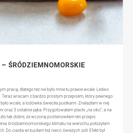
 – ŚRÓDZIEMNOMORSKIE
m pracą, dlatego też nie było mnie tu prawie wcale. Ledwo
a ;) Teraz wracam z bardzo prostym przepisem, który pewnego
e było wcale, a lodówka świeciła pustkami. Znalazłam w niej
 oraz 3 ostatnie jajka. Przygotowałam placki „na oko”, a na
zło tak dobre, że wczoraj postanowiłam ten przepis
lenia śródziemnomorskiego klimatu na wierzchu położyłam
h. Do ciasta wrzuciłam też nieco świeżych ziół. Efekt był