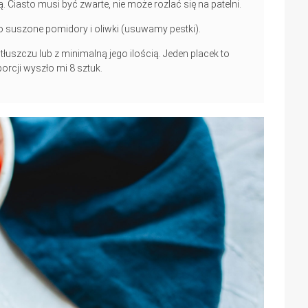
ią. Ciasto musi być zwarte, nie może rozlać się na patelni.
 suszone pomidory i oliwki (usuwamy pestki).
uszczu lub z minimalną jego ilością. Jeden placek to
orcji wyszło mi 8 sztuk.