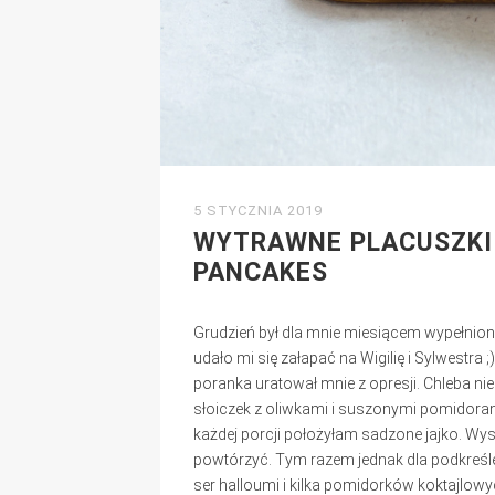
5 STYCZNIA 2019
WYTRAWNE PLACUSZKI
PANCAKES
Grudzień był dla mnie miesiącem wypełniony
udało mi się załapać na Wigilię i Sylwestr
poranka uratował mnie z opresji. Chleba ni
słoiczek z oliwkami i suszonymi pomidorami
każdej porcji położyłam sadzone jajko. Wys
powtórzyć. Tym razem jednak dla podkreś
ser halloumi i kilka pomidorków koktajlowyc