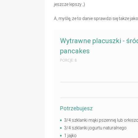
jeszcze lepszy ;)
A, myślę, że to danie sprawdzi się także jak
Wytrawne placuszki - śr
pancakes
PORCJE: 8
WYDRUKUJ
Potrzebujesz
3/4 szklanki mąki pszennej lub orkisz
3/4 szklanki jogurtu naturalnego
1 jajko