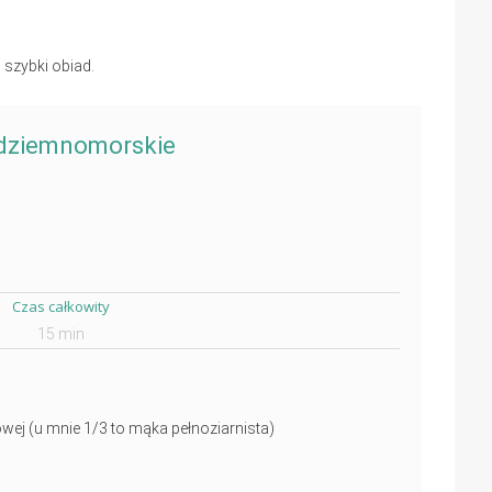
o szybki obiad.
ódziemnomorskie
Czas całkowity
15 min
owej (u mnie 1/3 to mąka pełnoziarnista)