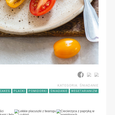
KATEGORIA:
ŚNIADANIE
CAKES
PLACKI
POMIDORKI
ŚNIADANIE
WEGETARIANIZM