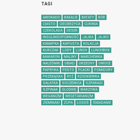
TAGI
AWOKADO
BAKALIE
BATATY
BÓB
CIASTO
CIECIERZYCA
CUKINIA
CZEKOLADA
DESER
INSULINOOPORNOŚĆ
JAJKA
JAJKO
KANAPKA
KAPUSTA
KOLACJA
KURCZAK
LODY
LUNCH
LUNCHBOX
MAKARON
MALINY
MARCHEWKA
NALEŚNIKI
OBIAD
ORZECHY
OWOCE
PAPRYKA
PESTO
PLACKI
POMIDORY
PRZEKĄSKA
RYŻ
RZODKIEWKA
SAŁATKA
SOCZEWICA
SZPARAGI
SZPINAK
SŁODKIE
WARZYWA
WEGANIZM
WEGETARIANIZM
ZIEMNIAKI
ZUPA
ŁOSOŚ
ŚNIADANIE