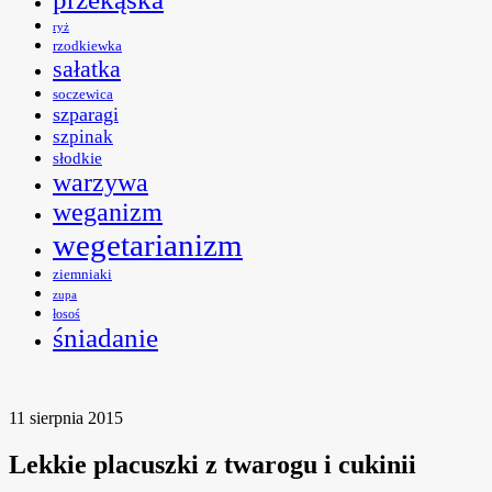
ryż
rzodkiewka
sałatka
soczewica
szparagi
szpinak
słodkie
warzywa
weganizm
wegetarianizm
ziemniaki
zupa
łosoś
śniadanie
11 sierpnia 2015
Lekkie placuszki z twarogu i cukinii