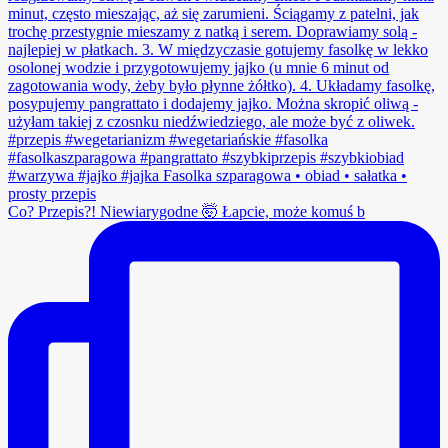
Co? Przepis?! Niewiarygodne 🤯 Łapcie, może komuś b