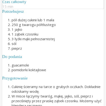
Czas całkowity
15 min
Potrzebujesz
pół dużej cukinii lub 1 mała
250 g twarogu półtłustego
1 jajko
1 ząbek czosnku
3 łyżki mąki pełnoziarnistej
sól
pieprz
Do podania
guacamole
pomidorki koktajlowe
Przygotowanie
Cukinię ścieramy na tarce o grubych oczkach. Dokładnie
odciskamy wodę.
W misce łączymy twaróg, mąkę, jajko, sól, pieprz i
przeciśnięty przez praskę ząbek czosnku. Możemy użyć
blendera ręcznego.