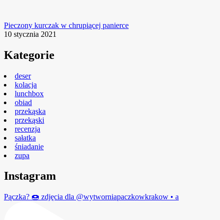
Pieczony kurczak w chrupiącej panierce
10 stycznia 2021
Kategorie
deser
kolacja
lunchbox
obiad
przekąska
przekąski
recenzja
sałatka
śniadanie
zupa
Instagram
Pączka? 🍩 zdjęcia dla @wytworniapaczkowkrakow • a