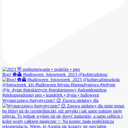
Boo! 🎃👻 #halloween_fotowtorek_2023 @kobiecafotosz
Wystarczająco #artystycznie? 😉 Znowu niełatwy dla