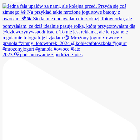
2023 👋 podsumowanie • podróże • pies