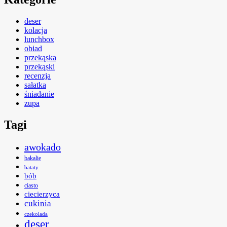
deser
kolacja
lunchbox
obiad
przekąska
przekąski
recenzja
sałatka
śniadanie
zupa
Tagi
awokado
bakalie
bataty
bób
ciasto
ciecierzyca
cukinia
czekolada
deser