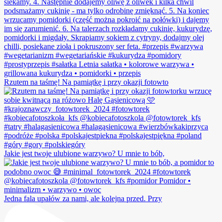
Rzutem na taśmę! Na pamiątkę i przy okazji fotowto
Jakie jest twoje ulubione warzywo? U mnie to bób,
Jedna fala upałów za nami, ale kolejna przed. Przy