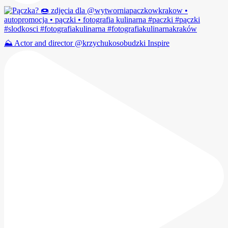
⛰️ Actor and director @krzychukosobudzki Inspire