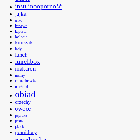
insulinooporność
jajka
jajko
kanapka
kapusta
kolacja
kurczak
lody
lunch
lunchbox
makaron
maliny
marchewka
naleśniki
obiad
orzechy
owoce
papryka
pesto
placki
pomidory
przekąska