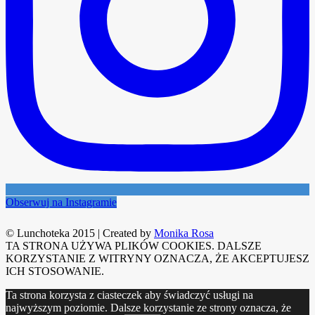
Obserwuj na Instagramie
© Lunchoteka 2015
|
Created by
Monika Rosa
TA STRONA UŻYWA PLIKÓW COOKIES. DALSZE
KORZYSTANIE Z WITRYNY OZNACZA, ŻE AKCEPTUJESZ
ICH STOSOWANIE.
Ta strona korzysta z ciasteczek aby świadczyć usługi na
najwyższym poziomie. Dalsze korzystanie ze strony oznacza, że