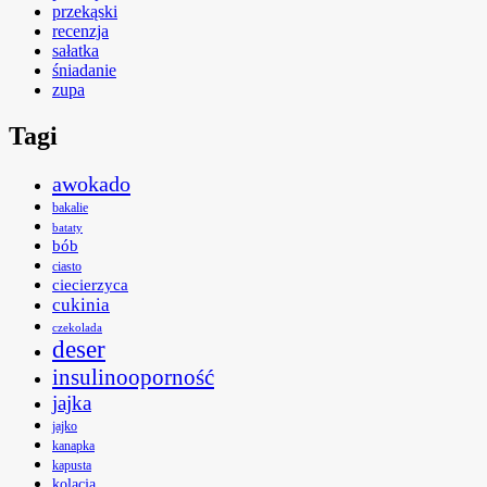
przekąski
recenzja
sałatka
śniadanie
zupa
Tagi
awokado
bakalie
bataty
bób
ciasto
ciecierzyca
cukinia
czekolada
deser
insulinooporność
jajka
jajko
kanapka
kapusta
kolacja