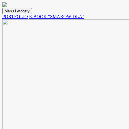
Przejdź
do
Menu i widgety
treści
Lunchoteka
Blog z przepisami na potrawy, które możemy spakować do pojemnika i
PORTFOLIO
E-BOOK "SMAROWIDŁA"