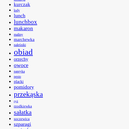
kurczak
lody
lunch
lunchbox
makaron
maliny
marchewka
naleśniki
obiad
orzechy
owoce
papryka
pesto
placki
pomidory
przekąska
ryż
rzodkiewka
sałatka
soczewica
szparagi