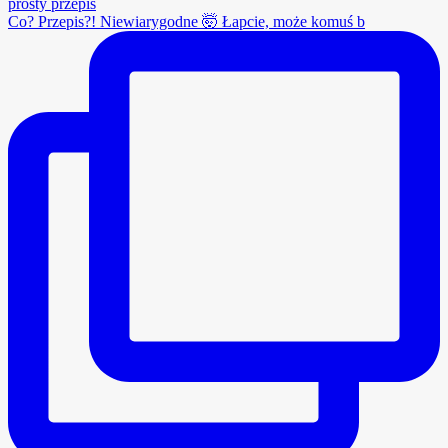
Co? Przepis?! Niewiarygodne 🤯 Łapcie, może komuś b