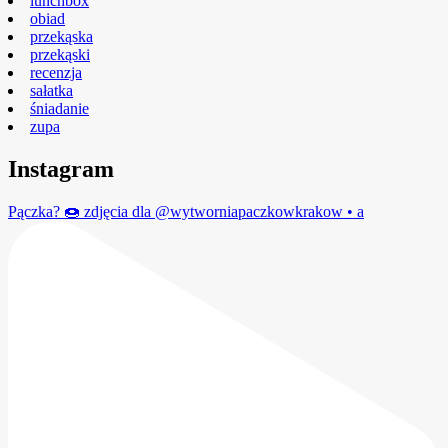
lunchbox
obiad
przekąska
przekąski
recenzja
sałatka
śniadanie
zupa
Instagram
Pączka? 🍩 zdjęcia dla @wytworniapaczkowkrakow • a