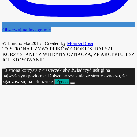
Obserwuj na Instagramie
© Lunchoteka 2015
|
Created by
Monika Rosa
TA STRONA UŻYWA PLIKÓW COOKIES. DALSZE
KORZYSTANIE Z WITRYNY OZNACZA, ŻE AKCEPTUJESZ
ICH STOSOWANIE.
Ta strona korzysta z ciasteczek aby świadczyć usługi na
najwyższym poziomie. Dalsze korzystanie ze strony oznacza, że
zgadzasz się na ich użycie.
Zgoda