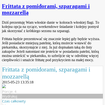
Frittata z pomidorami, szparagami i
mozzarellą
Dziś prezentuję Wam włoskie danie w kolorach włoskiej flagi. To
kolejna opcja na sycące, weekendowe śniadanie i kolejny pomysł
jak skorzystać z krótkiego sezonu na szparagi.
Frittata będzie prezentować się znacznie lepiej gdy będzie wyższa.
Jeśli posiadacie mniejszą patelnię, którą możecie wstawić do
piekarnika, skorzystajcie z niej. Ja już dopisałam taką do listy
zakupów
Jeżeli natomiast nie jesteście w posiadaniu patelni, którą
można umieścić w piekarniku, to uzbrójcie się w odrobinę więcej
cierpliwości i smażcie frittatę pod przykryciem na małej mocy.
Frittata z pomidorami, szparagami i
mozzarellą
2015-05-23 13:35:18
Porcje: 4
Wydrukuj
Czas całkowity