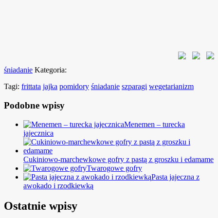
śniadanie
Kategoria:
Tagi:
frittata
jajka
pomidory
śniadanie
szparagi
wegetarianizm
Podobne wpisy
Menemen – turecka
jajecznica
Cukiniowo-marchewkowe gofry z pastą z groszku i edamame
Twarogowe gofry
Pasta jajeczna z
awokado i rzodkiewką
Ostatnie wpisy