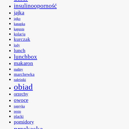
insulinooporność
jajka
jajko
kanapka
kapusta
kolacja
kurczak
lody
lunch
lunchbox
makaron
maliny
marchewka
naleśniki
obiad
orzechy
owoce
papryka
pesto
placki
pomidory
przekąska