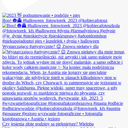
Boo! 🎃👻 #halloween_fotowtorek_2023 @kobiecafotosz
Wystarczająco #artystycznie? 😉 Znowu niełatwy dla
Czy jesienią złote godziny są piękniejsze? Wieloba