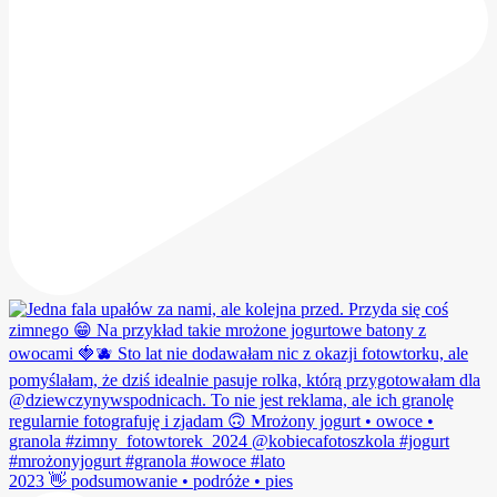
2023 👋 podsumowanie • podróże • pies