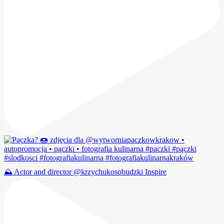
⛰️ Actor and director @krzychukosobudzki Inspire