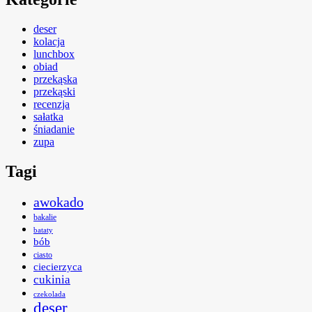
deser
kolacja
lunchbox
obiad
przekąska
przekąski
recenzja
sałatka
śniadanie
zupa
Tagi
awokado
bakalie
bataty
bób
ciasto
ciecierzyca
cukinia
czekolada
deser