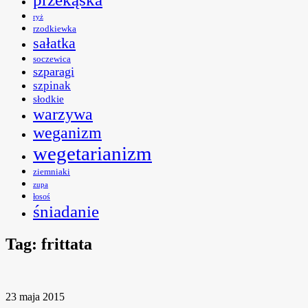
ryż
rzodkiewka
sałatka
soczewica
szparagi
szpinak
słodkie
warzywa
weganizm
wegetarianizm
ziemniaki
zupa
łosoś
śniadanie
Tag:
frittata
23 maja 2015