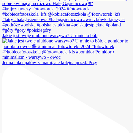
Jakie jest twoje ulubione warzywo? U mnie to bób,
Jedna fala upałów za nami, ale kolejna przed. Przy