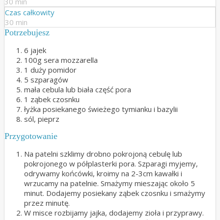
30 min
Czas całkowity
30 min
Potrzebujesz
6 jajek
100g sera mozzarella
1 duży pomidor
5 szparagów
mała cebula lub biała część pora
1 ząbek czosnku
łyżka posiekanego świeżego tymianku i bazylii
sól, pieprz
Przygotowanie
Na patelni szklimy drobno pokrojoną cebulę lub
pokrojonego w półplasterki pora. Szparagi myjemy,
odrywamy końcówki, kroimy na 2-3cm kawałki i
wrzucamy na patelnie. Smażymy mieszając około 5
minut. Dodajemy posiekany ząbek czosnku i smażymy
przez minutę.
W misce rozbijamy jajka, dodajemy zioła i przyprawy.