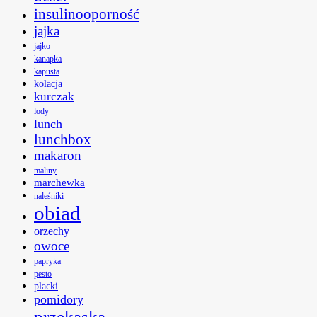
insulinooporność
jajka
jajko
kanapka
kapusta
kolacja
kurczak
lody
lunch
lunchbox
makaron
maliny
marchewka
naleśniki
obiad
orzechy
owoce
papryka
pesto
placki
pomidory
przekąska