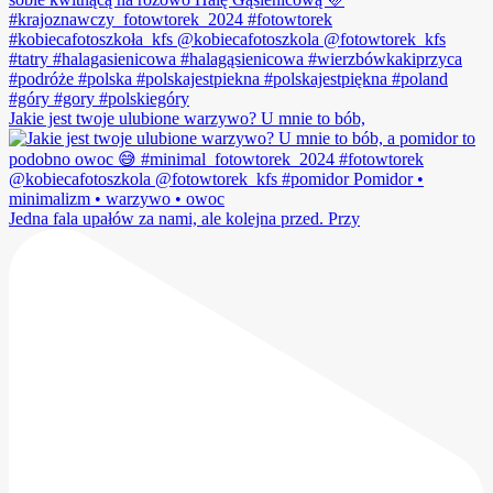
Jakie jest twoje ulubione warzywo? U mnie to bób,
Jedna fala upałów za nami, ale kolejna przed. Przy