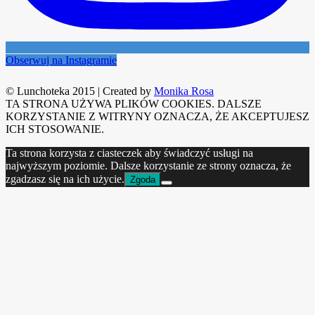
Obserwuj na Instagramie
© Lunchoteka 2015
|
Created by
Monika Rosa
TA STRONA UŻYWA PLIKÓW COOKIES. DALSZE
KORZYSTANIE Z WITRYNY OZNACZA, ŻE AKCEPTUJESZ
ICH STOSOWANIE.
Ta strona korzysta z ciasteczek aby świadczyć usługi na
najwyższym poziomie. Dalsze korzystanie ze strony oznacza, że
zgadzasz się na ich użycie.
Zgoda