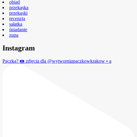
obiad
przekąska
przekąski
recenzja
sałatka
śniadanie
zupa
Instagram
Pączka? 🍩 zdjęcia dla @wytworniapaczkowkrakow • a