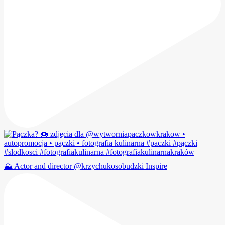
⛰️ Actor and director @krzychukosobudzki Inspire