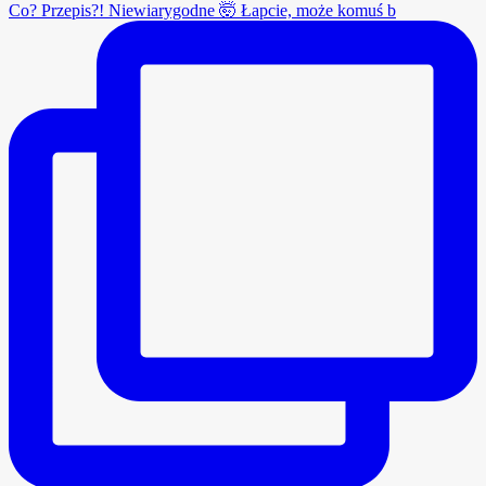
Co? Przepis?! Niewiarygodne 🤯 Łapcie, może komuś b