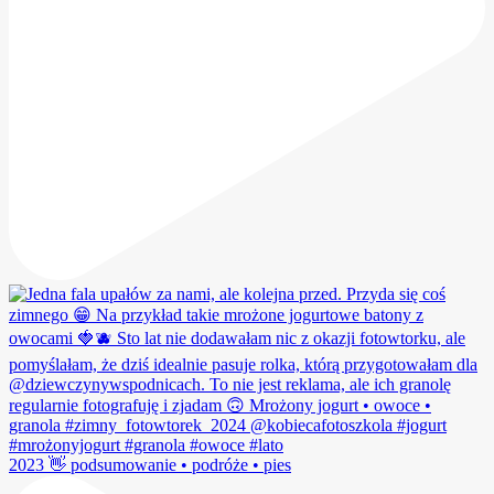
2023 👋 podsumowanie • podróże • pies