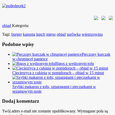
obiad
Kategoria:
Tagi:
burger
kapusta
lunch
mięso
obiad
surówka
wieprzowina
Podobne wpisy
Pieczony kurczak
w chrupiącej panierce
Bigos z wędzonym tofu
Ciecierzyca z cukinią w pomidorach – obiad w 15 minut
Szybki makaron z tofu, szparagami i pieczarkami w
sezamowym sosie
Dodaj komentarz
Twój adres e-mail nie zostanie opublikowany.
Wymagane pola są