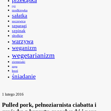
ryż
rzodkiewka
sałatka
soczewica
szparagi
szpinak
słodkie
warzywa
weganizm
wegetarianizm
ziemniaki
zupa
łosoś
śniadanie
1 lutego 2016
Pulled pork, pełnoziarnista ciabatta i