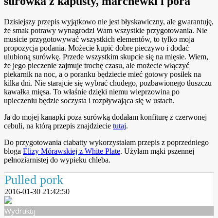
surówka z kapusty, marchewki i pora
Dzisiejszy przepis wyjątkowo nie jest błyskawiczny, ale gwarantuję,
że smak potrawy wynagrodzi Wam wszystkie przygotowania. Nie
musicie przygotowywać wszystkich elementów, to tylko moja
propozycja podania. Możecie kupić dobre pieczywo i dodać
ulubioną surówkę. Przede wszystkim skupcie się na mięsie. Wiem,
że jego pieczenie zajmuje trochę czasu, ale możecie włączyć
piekarnik na noc, a o poranku będziecie mieć gotowy posiłek na
kilka dni. Nie starajcie się wybrać chudego, pozbawionego tłuszczu
kawałka mięsa. To właśnie dzięki niemu wieprzowina po
upieczeniu będzie soczysta i rozpływająca się w ustach.
Ja do mojej kanapki poza surówką dodałam konfiturę z czerwonej
cebuli, na którą przepis znajdziecie
tutaj
.
Do przygotowania ciabatty wykorzystałam przepis z poprzedniego
bloga
Elizy Mórawskiej z White Plate
. Użyłam mąki pszennej
pełnoziarnistej do wypieku chleba.
Pulled pork
2016-01-30 21:42:50
Wydrukuj