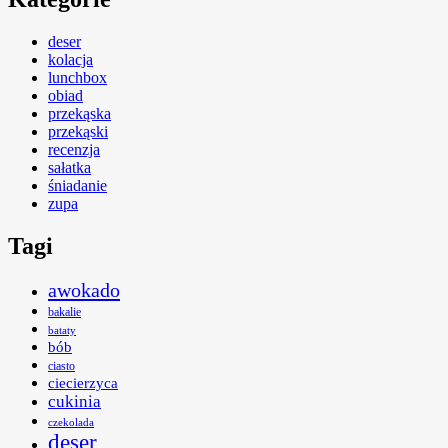
deser
kolacja
lunchbox
obiad
przekąska
przekąski
recenzja
sałatka
śniadanie
zupa
Tagi
awokado
bakalie
bataty
bób
ciasto
ciecierzyca
cukinia
czekolada
deser