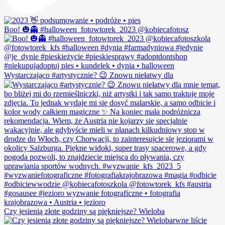
Boo! 🎃👻 #halloween_fotowtorek_2023 @kobiecafotosz
Wystarczająco #artystycznie? 😉 Znowu niełatwy dla
Czy jesienią złote godziny są piękniejsze? Wieloba