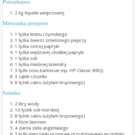
Potrzebujesz
2 kg łopatki wieprzowej
Mieszanka przypraw
1 łyżka kminu rzymskiego
1 łyżka świeżo zmielonego pieprzy
1 łyżka ostrej papryki
1 łyżka wędzonej słodkiej papryki
1 łyżka soli
1 łyżka mielonej kolendry
3 łyżki sosu barbecue (np. HP Classic BBQ)
3 ząbki czosnku
8 łyżek cukru (użyłam brązowego)
Solanka
2 litry wody
10 łyżek soli morskiej
8 łyżek cukru (użyłam brązowego)
4 liście laurowe
4 ziarna ziela angielskiego
3 łyżki mieszanki przypraw przygotowanej wcześniej