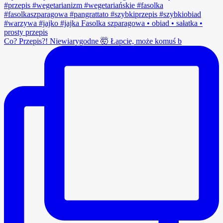
Co? Przepis?! Niewiarygodne 🤯 Łapcie, może komuś b