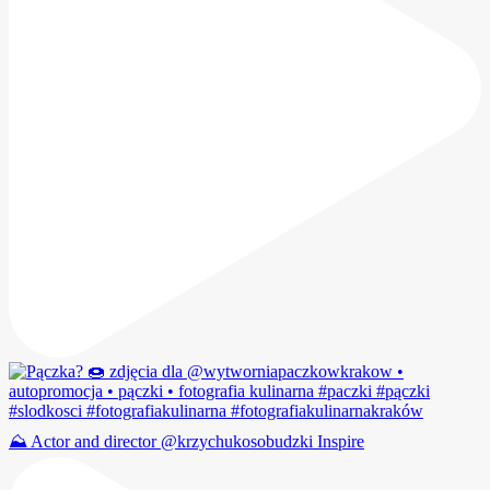
⛰️ Actor and director @krzychukosobudzki Inspire