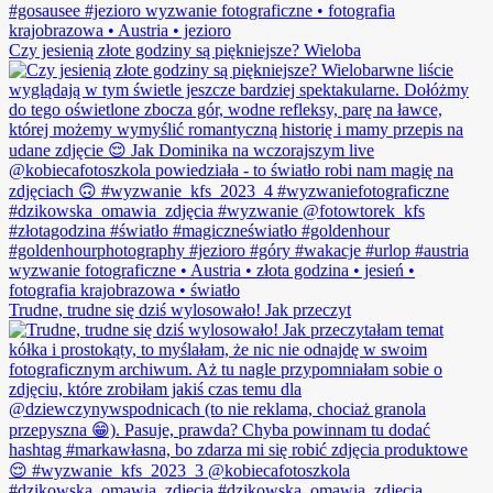
Czy jesienią złote godziny są piękniejsze? Wieloba
Trudne, trudne się dziś wylosowało! Jak przeczyt