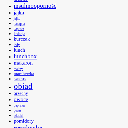
insulinooporność
jajka
jajko
kanapka
kapusta
kolacja
kurczak
lody
lunch
lunchbox
makaron
maliny
marchewka
naleśniki
obiad
orzechy
owoce
papryka
pesto
placki
pomidory
przekąska