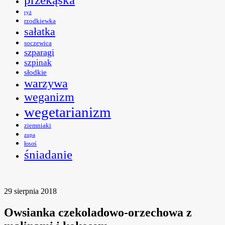
ryż
rzodkiewka
sałatka
soczewica
szparagi
szpinak
słodkie
warzywa
weganizm
wegetarianizm
ziemniaki
zupa
łosoś
śniadanie
29 sierpnia 2018
Owsianka czekoladowo-orzechowa z