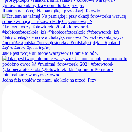
Rzutem na taśmę! Na pamiątkę i przy okazji fotowto
Jakie jest twoje ulubione warzywo? U mnie to bób,
Jedna fala upałów za nami, ale kolejna przed. Przy