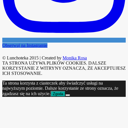
Obserwuj na Instagramie
© Lunchoteka 2015
|
Created by
Monika Rosa
TA STRONA UŻYWA PLIKÓW COOKIES. DALSZE
KORZYSTANIE Z WITRYNY OZNACZA, ŻE AKCEPTUJESZ
ICH STOSOWANIE.
Ta strona korzysta z ciasteczek aby świadczyć usługi na
najwyższym poziomie. Dalsze korzystanie ze strony oznacza, że
zgadzasz się na ich użycie.
Zgoda