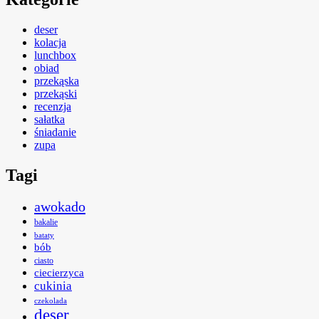
deser
kolacja
lunchbox
obiad
przekąska
przekąski
recenzja
sałatka
śniadanie
zupa
Tagi
awokado
bakalie
bataty
bób
ciasto
ciecierzyca
cukinia
czekolada
deser