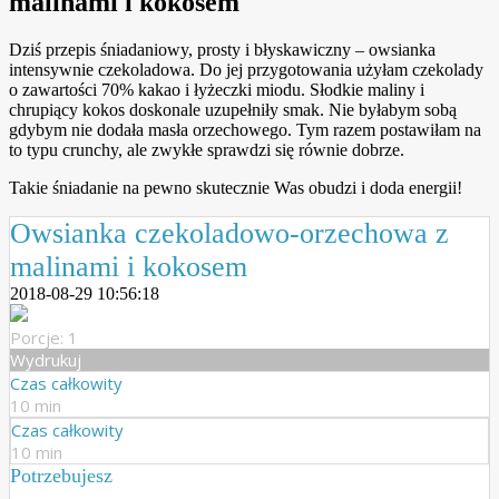
malinami i kokosem
Dziś przepis śniadaniowy, prosty i błyskawiczny – owsianka
intensywnie czekoladowa. Do jej przygotowania użyłam czekolady
o zawartości 70% kakao i łyżeczki miodu. Słodkie maliny i
chrupiący kokos doskonale uzupełniły smak. Nie byłabym sobą
gdybym nie dodała masła orzechowego. Tym razem postawiłam na
to typu crunchy, ale zwykłe sprawdzi się równie dobrze.
Takie śniadanie na pewno skutecznie Was obudzi i doda energii!
Owsianka czekoladowo-orzechowa z
malinami i kokosem
2018-08-29 10:56:18
Porcje: 1
Wydrukuj
Czas całkowity
10 min
Czas całkowity
10 min
Potrzebujesz