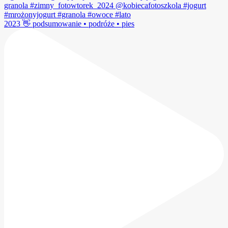
2023 👋 podsumowanie • podróże • pies