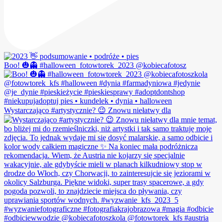
Boo! 🎃👻 #halloween_fotowtorek_2023 @kobiecafotosz
Wystarczająco #artystycznie? 😉 Znowu niełatwy dla