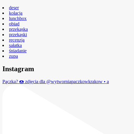
deser
kolacja
lunchbox
obiad
przekąska
przekąski
recenzja
sałatka
śniadanie
zupa
Instagram
Pączka? 🍩 zdjęcia dla @wytworniapaczkowkrakow • a