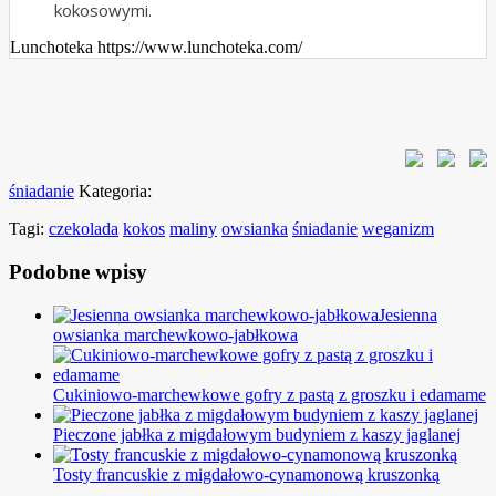
kokosowymi.
Lunchoteka https://www.lunchoteka.com/
śniadanie
Kategoria:
Tagi:
czekolada
kokos
maliny
owsianka
śniadanie
weganizm
Podobne wpisy
Jesienna
owsianka marchewkowo-jabłkowa
Cukiniowo-marchewkowe gofry z pastą z groszku i edamame
Pieczone jabłka z migdałowym budyniem z kaszy jaglanej
Tosty francuskie z migdałowo-cynamonową kruszonką