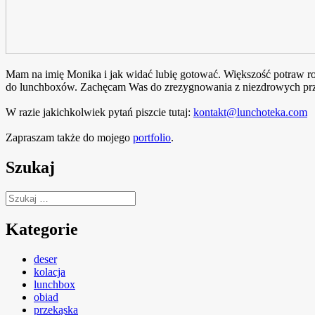
Mam na imię Monika i jak widać lubię gotować. Większość potraw rob
do lunchboxów. Zachęcam Was do zrezygnowania z niezdrowych prze
W razie jakichkolwiek pytań piszcie tutaj:
kontakt@lunchoteka.com
Zapraszam także do mojego
portfolio
.
Szukaj
Szukaj:
Kategorie
deser
kolacja
lunchbox
obiad
przekąska