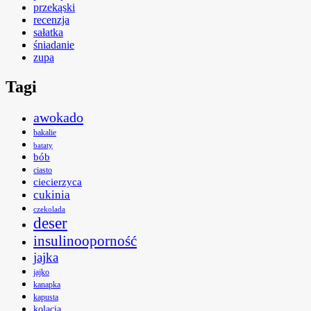
przekąski
recenzja
sałatka
śniadanie
zupa
Tagi
awokado
bakalie
bataty
bób
ciasto
ciecierzyca
cukinia
czekolada
deser
insulinooporność
jajka
jajko
kanapka
kapusta
kolacja