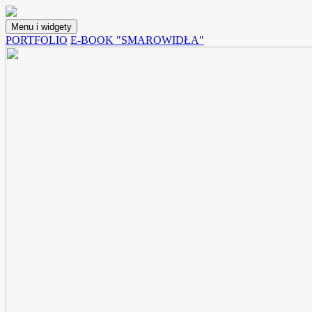
Przejdź
do
Menu i widgety
treści
Lunchoteka
Blog z przepisami na potrawy, które możemy spakować do pojemnika i
PORTFOLIO
E-BOOK "SMAROWIDŁA"