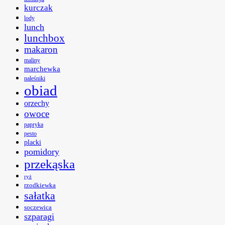
kurczak
lody
lunch
lunchbox
makaron
maliny
marchewka
naleśniki
obiad
orzechy
owoce
papryka
pesto
placki
pomidory
przekąska
ryż
rzodkiewka
sałatka
soczewica
szparagi