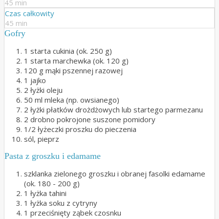
45 min
Czas całkowity
45 min
Gofry
1 starta cukinia (ok. 250 g)
1 starta marchewka (ok. 120 g)
120 g mąki pszennej razowej
1 jajko
2 łyżki oleju
50 ml mleka (np. owsianego)
2 łyżki płatków drożdżowych lub startego parmezanu
2 drobno pokrojone suszone pomidory
1/2 łyżeczki proszku do pieczenia
sól, pieprz
Pasta z groszku i edamame
szklanka zielonego groszku i obranej fasolki edamame
(ok. 180 - 200 g)
1 łyżka tahini
1 łyżka soku z cytryny
1 przeciśnięty ząbek czosnku