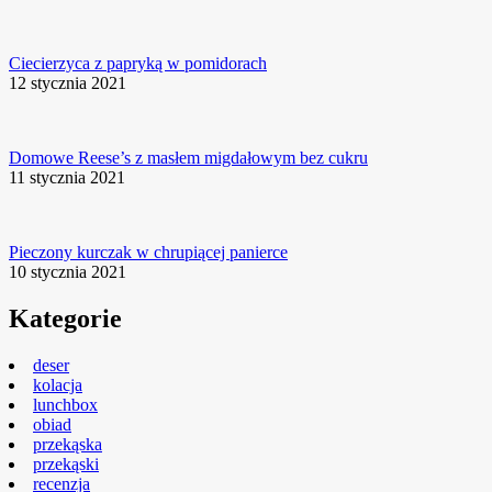
Ciecierzyca z papryką w pomidorach
12 stycznia 2021
Domowe Reese’s z masłem migdałowym bez cukru
11 stycznia 2021
Pieczony kurczak w chrupiącej panierce
10 stycznia 2021
Kategorie
deser
kolacja
lunchbox
obiad
przekąska
przekąski
recenzja