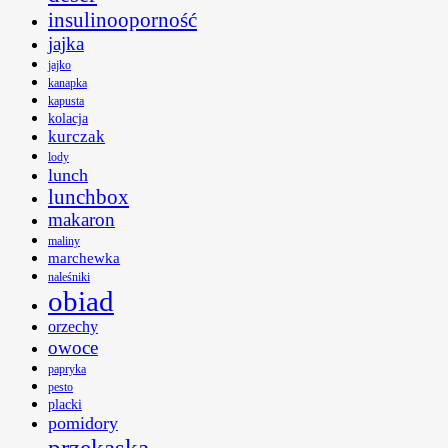
insulinooporność
jajka
jajko
kanapka
kapusta
kolacja
kurczak
lody
lunch
lunchbox
makaron
maliny
marchewka
naleśniki
obiad
orzechy
owoce
papryka
pesto
placki
pomidory
przekąska