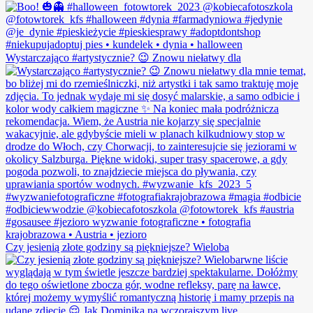
Wystarczająco #artystycznie? 😉 Znowu niełatwy dla
Czy jesienią złote godziny są piękniejsze? Wieloba