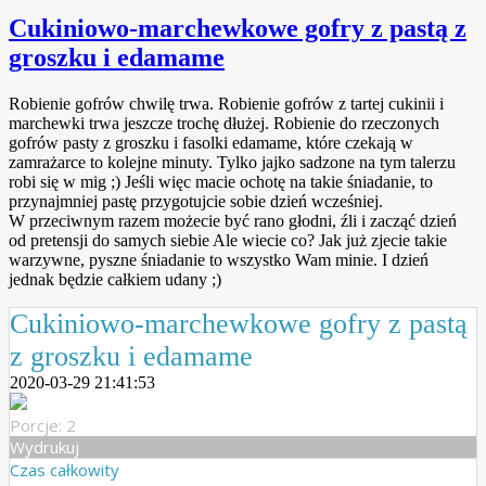
Cukiniowo-marchewkowe gofry z pastą z
groszku i edamame
Robienie gofrów chwilę trwa. Robienie gofrów z tartej cukinii i
marchewki trwa jeszcze trochę dłużej. Robienie do rzeczonych
gofrów pasty z groszku i fasolki edamame, które czekają w
zamrażarce to kolejne minuty. Tylko jajko sadzone na tym talerzu
robi się w mig ;) Jeśli więc macie ochotę na takie śniadanie, to
przynajmniej pastę przygotujcie sobie dzień wcześniej.
W przeciwnym razem możecie być rano głodni, źli i zacząć dzień
od pretensji do samych siebie
Ale wiecie co? Jak już zjecie takie
warzywne, pyszne śniadanie to wszystko Wam minie. I dzień
jednak będzie całkiem udany ;)
Cukiniowo-marchewkowe gofry z pastą
z groszku i edamame
2020-03-29 21:41:53
Porcje: 2
Wydrukuj
Czas całkowity