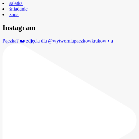
sałatka
śniadanie
zupa
Instagram
Pączka? 🍩 zdjęcia dla @wytworniapaczkowkrakow • a