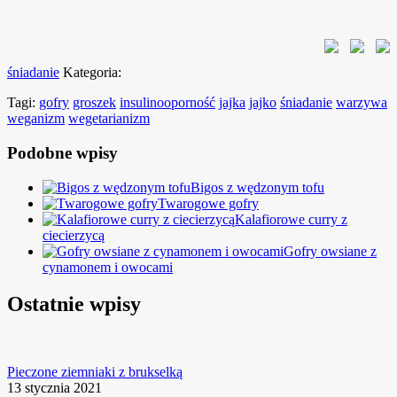
śniadanie
Kategoria:
Tagi:
gofry
groszek
insulinooporność
jajka
jajko
śniadanie
warzywa
weganizm
wegetarianizm
Podobne wpisy
Bigos z wędzonym tofu
Twarogowe gofry
Kalafiorowe curry z
ciecierzycą
Gofry owsiane z
cynamonem i owocami
Ostatnie wpisy
Pieczone ziemniaki z brukselką
13 stycznia 2021