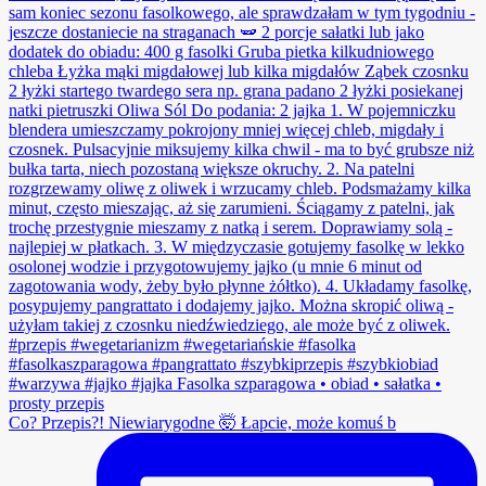
Co? Przepis?! Niewiarygodne 🤯 Łapcie, może komuś b