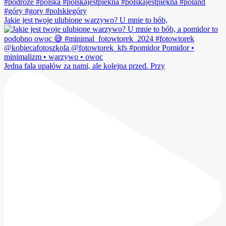
Jakie jest twoje ulubione warzywo? U mnie to bób,
Jedna fala upałów za nami, ale kolejna przed. Przy