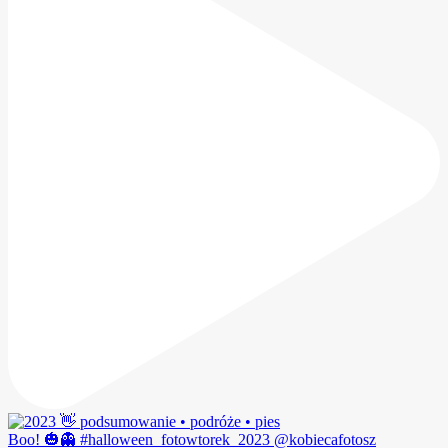
Boo! 🎃👻 #halloween_fotowtorek_2023 @kobiecafotosz