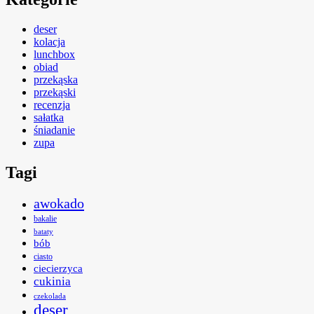
deser
kolacja
lunchbox
obiad
przekąska
przekąski
recenzja
sałatka
śniadanie
zupa
Tagi
awokado
bakalie
bataty
bób
ciasto
ciecierzyca
cukinia
czekolada
deser