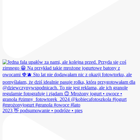
2023 👋 podsumowanie • podróże • pies