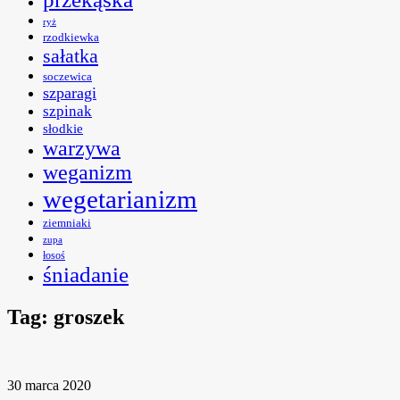
ryż
rzodkiewka
sałatka
soczewica
szparagi
szpinak
słodkie
warzywa
weganizm
wegetarianizm
ziemniaki
zupa
łosoś
śniadanie
Tag:
groszek
30 marca 2020