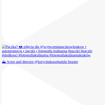
⛰️ Actor and director @krzychukosobudzki Inspire