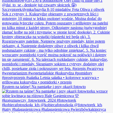
Rzutem na taśmę! Na pamiątkę i przy okazji fotowto