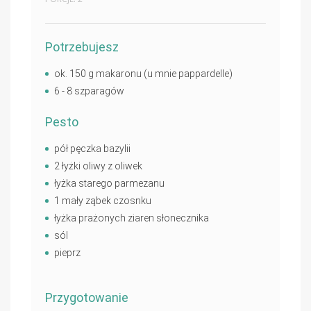
Potrzebujesz
ok. 150 g makaronu (u mnie pappardelle)
6 - 8 szparagów
Pesto
pół pęczka bazylii
2 łyżki oliwy z oliwek
łyżka starego parmezanu
1 mały ząbek czosnku
łyżka prażonych ziaren słonecznika
sól
pieprz
Przygotowanie