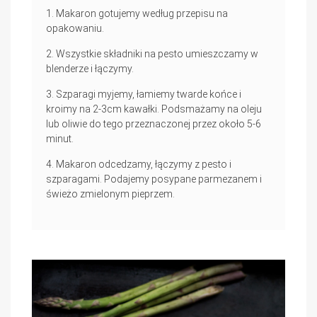
Makaron gotujemy według przepisu na
opakowaniu.
Wszystkie składniki na pesto umieszczamy w
blenderze i łączymy.
Szparagi myjemy, łamiemy twarde końce i
kroimy na 2-3cm kawałki. Podsmażamy na oleju
lub oliwie do tego przeznaczonej przez około 5-6
minut.
Makaron odcedzamy, łączymy z pesto i
szparagami. Podajemy posypane parmezanem i
świeżo zmielonym pieprzem.