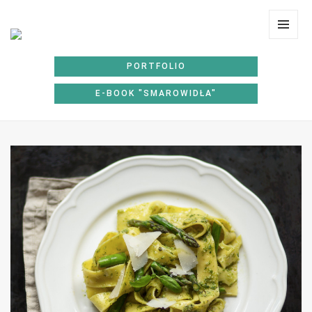
Lunchoteka
MENU
I
PORTFOLIO
WIDGE
E-BOOK "SMAROWIDŁA"