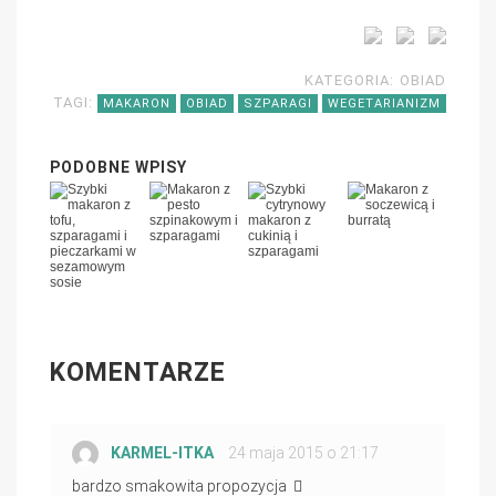
KATEGORIA:
OBIAD
TAGI:
MAKARON
OBIAD
SZPARAGI
WEGETARIANIZM
PODOBNE WPISY
KOMENTARZE
KARMEL-ITKA
PISZE:
24 maja 2015 o 21:17
bardzo smakowita propozycja