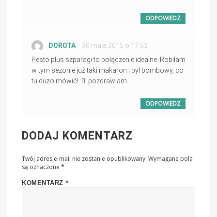
ODPOWIEDZ
DOROTA
PISZE:
30 maja 2015 o 17:52
Pesto plus szparagi to połączenie idealne. Robiłam
w tym sezonie już taki makaron i był bombowy, co
tu dużo mówić!
pozdrawiam
ODPOWIEDZ
DODAJ KOMENTARZ
Twój adres e-mail nie zostanie opublikowany.
Wymagane pola
są oznaczone
*
*
KOMENTARZ