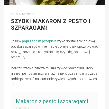
24 MAJA 2015
SZYBKI MAKARON Z PESTO I
SZPARAGAMI
Jeśli w
poprzednim przepisie
wykorzystaliście połowę
pęczka szparagów i nie macie pomysłu jak spożytkować
resztę, możecie skorzystać z tej szybkiej, obiadowej
receptury.
Bardzo rzadko zdarza mi się używać makaronu, który
nie jest pełnoziarnisty, ale raz na jakiś czas
można
trzeba
sobie pozwolić na złamanie żywieniowych postanowień
Makaron z pesto i szparagami
PORCJE: 2