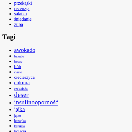
przekąski
recenzja
sałatka
śniadanie
zupa
Tagi
awokado
bakalie
bataty
bób
ciasto
ciecierzyca
cukinia
czekolada
deser
insulinooporność
jajka
jajko
kanapka
kapusta
kolacja