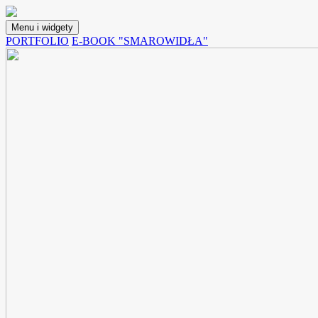
Przejdź
do
Menu i widgety
treści
Lunchoteka
Blog z przepisami na potrawy, które możemy spakować do pojemnika i
PORTFOLIO
E-BOOK "SMAROWIDŁA"