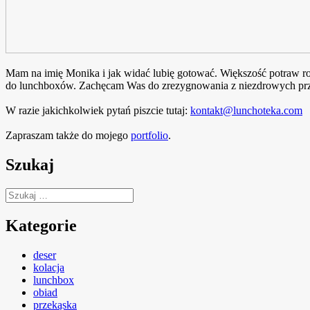
Mam na imię Monika i jak widać lubię gotować. Większość potraw rob
do lunchboxów. Zachęcam Was do zrezygnowania z niezdrowych prze
W razie jakichkolwiek pytań piszcie tutaj:
kontakt@lunchoteka.com
Zapraszam także do mojego
portfolio
.
Szukaj
Szukaj:
Kategorie
deser
kolacja
lunchbox
obiad
przekąska