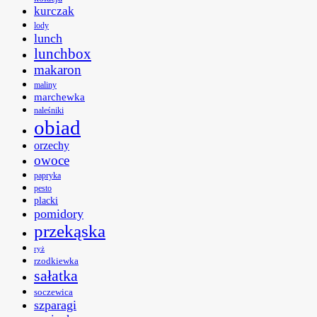
kurczak
lody
lunch
lunchbox
makaron
maliny
marchewka
naleśniki
obiad
orzechy
owoce
papryka
pesto
placki
pomidory
przekąska
ryż
rzodkiewka
sałatka
soczewica
szparagi