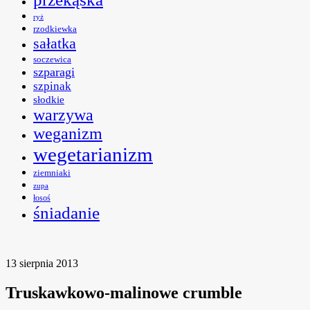
ryż
rzodkiewka
sałatka
soczewica
szparagi
szpinak
słodkie
warzywa
weganizm
wegetarianizm
ziemniaki
zupa
łosoś
śniadanie
13 sierpnia 2013
Truskawkowo-malinowe crumble