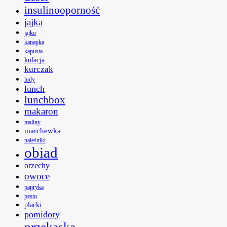
insulinooporność
jajka
jajko
kanapka
kapusta
kolacja
kurczak
lody
lunch
lunchbox
makaron
maliny
marchewka
naleśniki
obiad
orzechy
owoce
papryka
pesto
placki
pomidory
przekąska