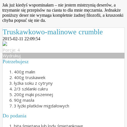
Jak już kiedyś wspominałam – nie jestem mistrzynią deserów, a
trzymanie się przepisów na ciasta to dla mnie męczarnia. Jednakże
poniższy deser nie wymaga kompletnie żadnej filozofii, a kruszonki
chyba popsuć się nie da.
Truskawkowo-malinowe crumble
2015-02-11 22:09:54
Porcje: 4
Wydrukuj
Potrzebujesz
400g malin
400g truskawek
łyżka soku z cytryny
2/3 szklanki cukru
200g mąki pszennej
90g masła
3 łyżki płatków migdałowych
Do podania
bita śmietana lub lody śmietankowe