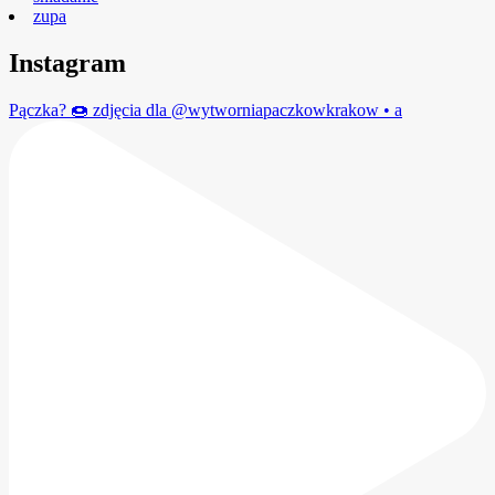
zupa
Instagram
Pączka? 🍩 zdjęcia dla @wytworniapaczkowkrakow • a