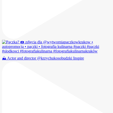
⛰️ Actor and director @krzychukosobudzki Inspire