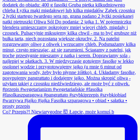
Co? Przepis?! Niewiarygodne 🤯 Łapcie, może komuś b