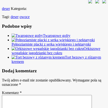
deser
Kategoria:
Tagi:
deser
owoce
Podobne wpisy
Twarogowe gofry
Pełnoziarniste placki z serka wiejskiego i nektarynki
Orkiszowe
wegańskie jagodzianki bez cukru
Tort bezowy z różanym
kremem
Dodaj komentarz
Twój adres e-mail nie zostanie opublikowany.
Wymagane pola są
oznaczone
*
Komentarz
*