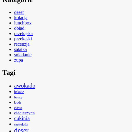
deser
kolacja
lunchbox
obiad
przekąska
przekąski
recenzja
sałatka
śniadanie
zupa
Tagi
awokado
bakalie
bataty
bób
ciasto
ciecierzyca
cukinia
czekolada
deser