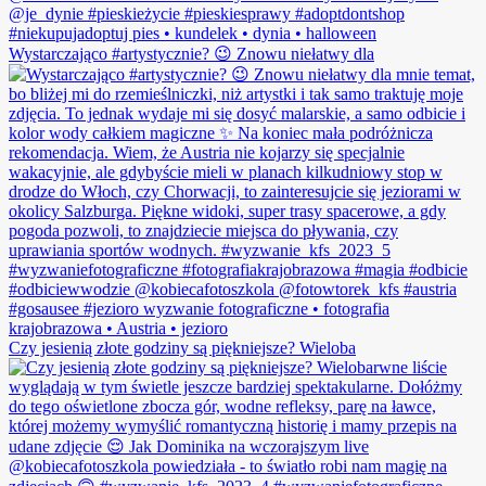
Wystarczająco #artystycznie? 😉 Znowu niełatwy dla
Czy jesienią złote godziny są piękniejsze? Wieloba