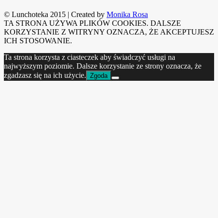
© Lunchoteka 2015
|
Created by
Monika Rosa
TA STRONA UŻYWA PLIKÓW COOKIES. DALSZE
KORZYSTANIE Z WITRYNY OZNACZA, ŻE AKCEPTUJESZ
ICH STOSOWANIE.
Ta strona korzysta z ciasteczek aby świadczyć usługi na
najwyższym poziomie. Dalsze korzystanie ze strony oznacza, że
zgadzasz się na ich użycie.
Zgoda