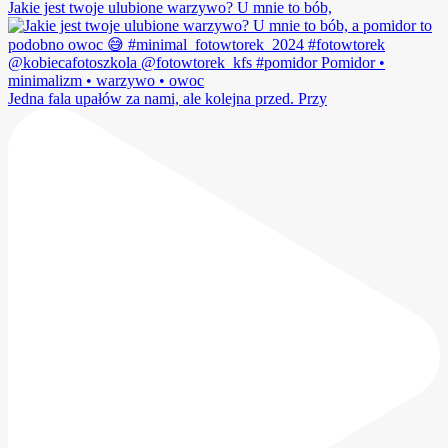
Jakie jest twoje ulubione warzywo? U mnie to bób,
Jedna fala upałów za nami, ale kolejna przed. Przy