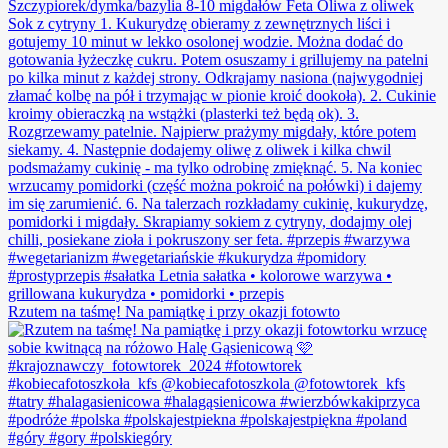
Rzutem na taśmę! Na pamiątkę i przy okazji fotowto