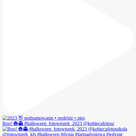
Boo! 🎃👻 #halloween_fotowtorek_2023 @kobiecafotosz