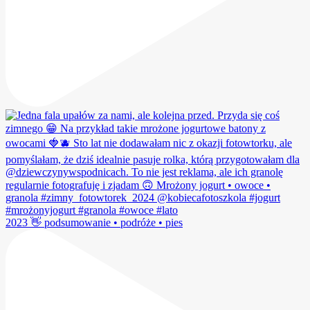
2023 👋 podsumowanie • podróże • pies