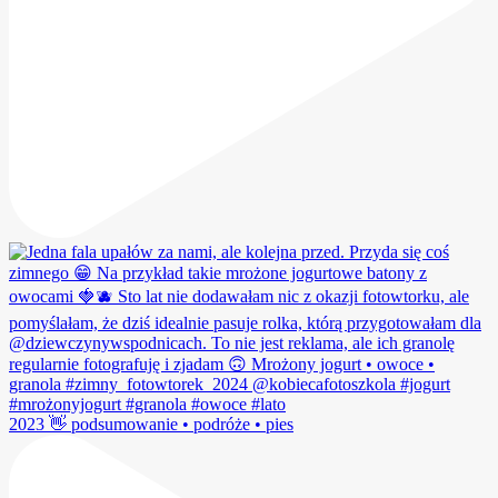
2023 👋 podsumowanie • podróże • pies