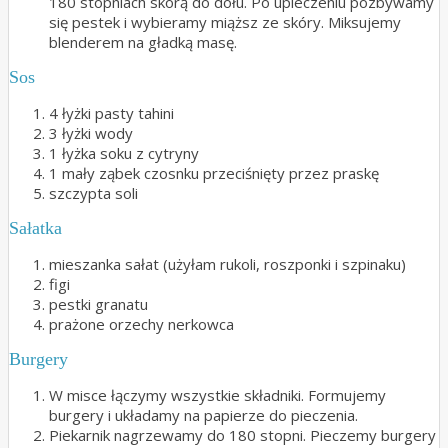
180 stopniach skórą do dołu. Po upieczeniu pozbywamy
się pestek i wybieramy miąższ ze skóry. Miksujemy
blenderem na gładką masę.
Sos
4 łyżki pasty tahini
3 łyżki wody
1 łyżka soku z cytryny
1 mały ząbek czosnku przeciśnięty przez praskę
szczypta soli
Sałatka
mieszanka sałat (użyłam rukoli, roszponki i szpinaku)
figi
pestki granatu
prażone orzechy nerkowca
Burgery
W misce łączymy wszystkie składniki. Formujemy
burgery i układamy na papierze do pieczenia.
Piekarnik nagrzewamy do 180 stopni. Pieczemy burgery