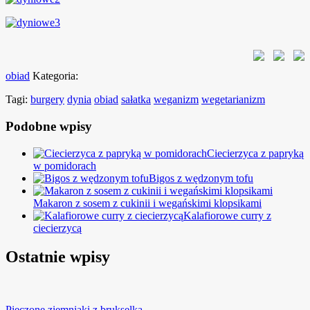
obiad
Kategoria:
Tagi:
burgery
dynia
obiad
sałatka
weganizm
wegetarianizm
Podobne wpisy
Ciecierzyca z papryką
w pomidorach
Bigos z wędzonym tofu
Makaron z sosem z cukinii i wegańskimi klopsikami
Kalafiorowe curry z
ciecierzycą
Ostatnie wpisy
Pieczone ziemniaki z brukselką