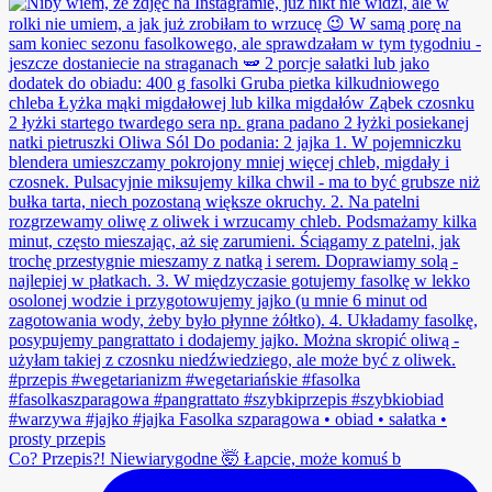
Co? Przepis?! Niewiarygodne 🤯 Łapcie, może komuś b