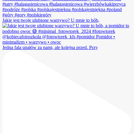
Jakie jest twoje ulubione warzywo? U mnie to bób,
Jedna fala upałów za nami, ale kolejna przed. Przy