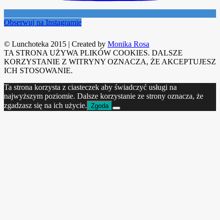
Obserwuj na Instagramie
© Lunchoteka 2015
|
Created by
Monika Rosa
TA STRONA UŻYWA PLIKÓW COOKIES. DALSZE
KORZYSTANIE Z WITRYNY OZNACZA, ŻE AKCEPTUJESZ
ICH STOSOWANIE.
Ta strona korzysta z ciasteczek aby świadczyć usługi na
najwyższym poziomie. Dalsze korzystanie ze strony oznacza, że
zgadzasz się na ich użycie.
Zgoda