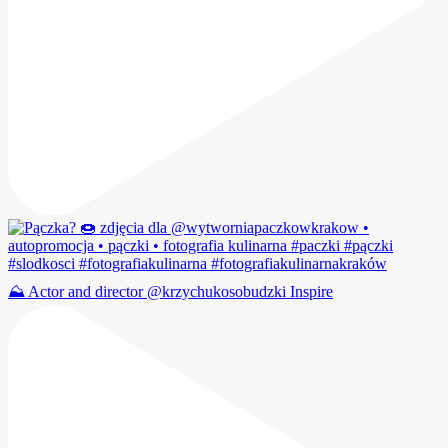
⛰️ Actor and director @krzychukosobudzki Inspire