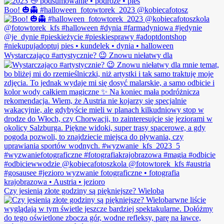
Boo! 🎃👻 #halloween_fotowtorek_2023 @kobiecafotosz
Wystarczająco #artystycznie? 😉 Znowu niełatwy dla
Czy jesienią złote godziny są piękniejsze? Wieloba