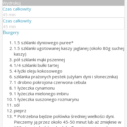
Wydrukuj
Czas całkowity
45 min
Czas całkowity
45 min
Burgery
1.5 szklanki dyniowego puree*
1.5 szklanki ugotowanej kaszy jaglanej (około 80g suchej
kaszy)
pół szklanki mąki pszennej
1/4 szklanki bułki tartej
4 łyżki oleju kokosowego
szklanka prażonych pestek (użyłam dyni i słonecznika)
1 drobno pokrojona czerwona cebula
1 łyżeczka cynamonu
1 łyżeczka mielonego imbiru
1 łyżeczka suszonego rozmarynu
sól
pieprz
* Potrzebna będzie połówka średniej wielkości dyni.
Pieczemy ją przez około 45-50 minut lub aż zmięknie w