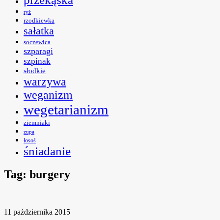
ryż
rzodkiewka
sałatka
soczewica
szparagi
szpinak
słodkie
warzywa
weganizm
wegetarianizm
ziemniaki
zupa
łosoś
śniadanie
Tag:
burgery
11 października 2015