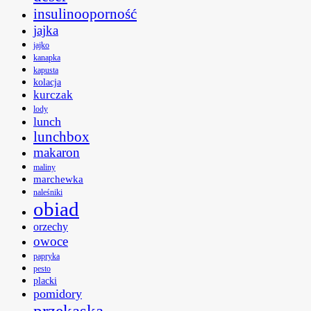
insulinooporność
jajka
jajko
kanapka
kapusta
kolacja
kurczak
lody
lunch
lunchbox
makaron
maliny
marchewka
naleśniki
obiad
orzechy
owoce
papryka
pesto
placki
pomidory
przekąska