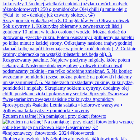
Rzutem na taśmę! Na pamiątkę i przy okazji fotowto