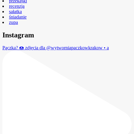
przekąski
recenzja
sałatka
śniadanie
zupa
Instagram
Pączka? 🍩 zdjęcia dla @wytworniapaczkowkrakow • a