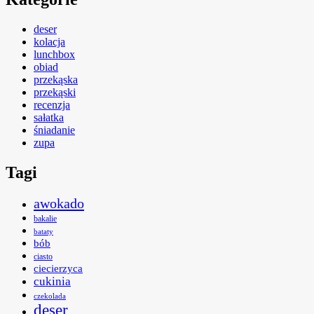
deser
kolacja
lunchbox
obiad
przekąska
przekąski
recenzja
sałatka
śniadanie
zupa
Tagi
awokado
bakalie
bataty
bób
ciasto
ciecierzyca
cukinia
czekolada
deser