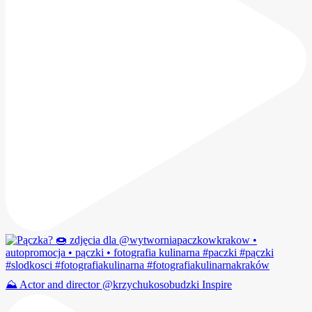
⛰️ Actor and director @krzychukosobudzki Inspire