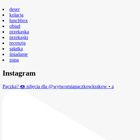
deser
kolacja
lunchbox
obiad
przekąska
przekąski
recenzja
sałatka
śniadanie
zupa
Instagram
Pączka? 🍩 zdjęcia dla @wytworniapaczkowkrakow • a