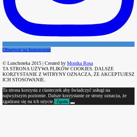
Obserwuj na Instagramie
© Lunchoteka 2015
|
Created by
Monika Rosa
TA STRONA UŻYWA PLIKÓW COOKIES. DALSZE
KORZYSTANIE Z WITRYNY OZNACZA, ŻE AKCEPTUJESZ
ICH STOSOWANIE.
Ta strona korzysta z ciasteczek aby świadczyć usługi na
najwyższym poziomie. Dalsze korzystanie ze strony oznacza, że
zgadzasz się na ich użycie.
Zgoda