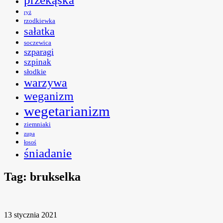
ryż
rzodkiewka
sałatka
soczewica
szparagi
szpinak
słodkie
warzywa
weganizm
wegetarianizm
ziemniaki
zupa
łosoś
śniadanie
Tag:
brukselka
13 stycznia 2021