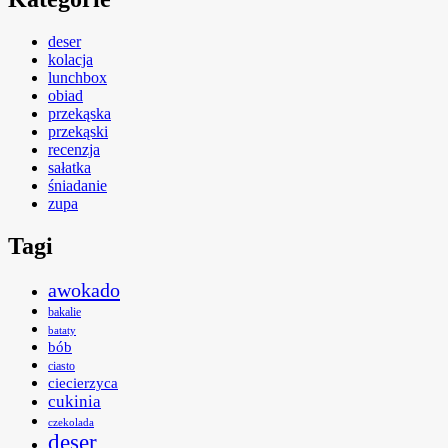
deser
kolacja
lunchbox
obiad
przekąska
przekąski
recenzja
sałatka
śniadanie
zupa
Tagi
awokado
bakalie
bataty
bób
ciasto
ciecierzyca
cukinia
czekolada
deser