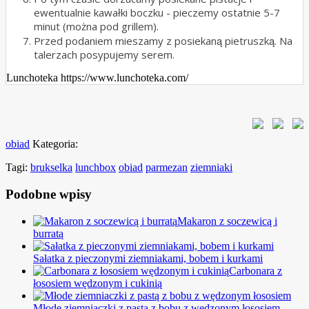
ewentualnie kawałki boczku - pieczemy ostatnie 5-7
minut (można pod grillem).
Przed podaniem mieszamy z posiekaną pietruszką. Na
talerzach posypujemy serem.
Lunchoteka https://www.lunchoteka.com/
obiad
Kategoria:
Tagi:
brukselka
lunchbox
obiad
parmezan
ziemniaki
Podobne wpisy
Makaron z soczewicą i
burratą
Sałatka z pieczonymi ziemniakami, bobem i kurkami
Carbonara z
łososiem wędzonym i cukinią
Młode ziemniaczki z pastą z bobu z wędzonym łososiem