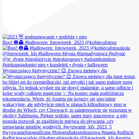
Boo! 🎃👻 #halloween_fotowtorek_2023 @kobiecafotosz
Wystarczająco #artystycznie? 😉 Znowu niełatwy dla