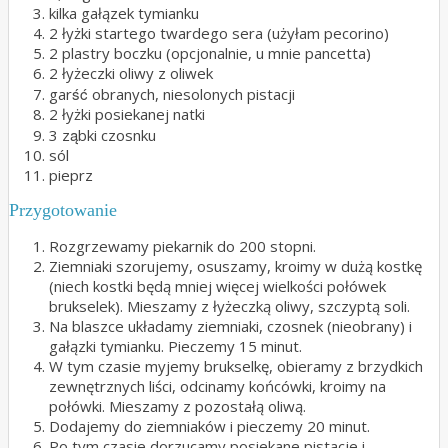
kilka gałązek tymianku
2 łyżki startego twardego sera (użyłam pecorino)
2 plastry boczku (opcjonalnie, u mnie pancetta)
2 łyżeczki oliwy z oliwek
garść obranych, niesolonych pistacji
2 łyżki posiekanej natki
3 ząbki czosnku
sól
pieprz
Przygotowanie
Rozgrzewamy piekarnik do 200 stopni.
Ziemniaki szorujemy, osuszamy, kroimy w dużą kostkę
(niech kostki będą mniej więcej wielkości połówek
brukselek). Mieszamy z łyżeczką oliwy, szczyptą soli.
Na blaszce układamy ziemniaki, czosnek (nieobrany) i
gałązki tymianku. Pieczemy 15 minut.
W tym czasie myjemy brukselkę, obieramy z brzydkich
zewnętrznych liści, odcinamy końcówki, kroimy na
połówki. Mieszamy z pozostałą oliwą.
Dodajemy do ziemniaków i pieczemy 20 minut.
Po tym czasie dorzucamy posiekane pistacje i