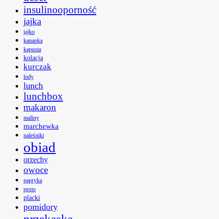
insulinooporność
jajka
jajko
kanapka
kapusta
kolacja
kurczak
lody
lunch
lunchbox
makaron
maliny
marchewka
naleśniki
obiad
orzechy
owoce
papryka
pesto
placki
pomidory
przekąska