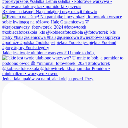
Rzutem na taśmę! Na pamiątkę i przy okazji fotowto
Jakie jest twoje ulubione warzywo? U mnie to bób,
Jedna fala upałów za nami, ale kolejna przed. Przy