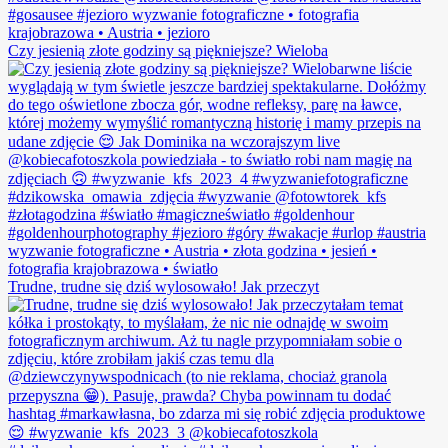
Czy jesienią złote godziny są piękniejsze? Wieloba
Trudne, trudne się dziś wylosowało! Jak przeczyt