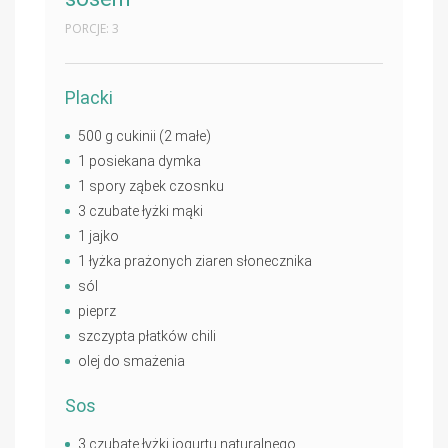
PORCJE: 3
Placki
500 g cukinii (2 małe)
1 posiekana dymka
1 spory ząbek czosnku
3 czubate łyżki mąki
1 jajko
1 łyżka prażonych ziaren słonecznika
sól
pieprz
szczypta płatków chili
olej do smażenia
Sos
3 czubate łyżki jogurtu naturalnego