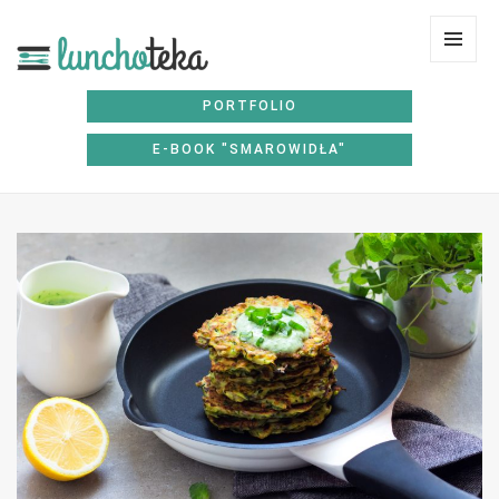
Lunchoteka
MENU
I
PORTFOLIO
WIDGE
E-BOOK "SMAROWIDŁA"