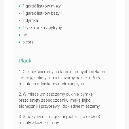
1 garść listków mięty
1 garść listków bazylii
1 dymka
1 łyżka soku z cytryny
sól
pieprz
Placki
Cukinię ścieramy na tarce o grubych oczkach.
Lekko ją solimy i umieszczamy na sitku. Po 5
minutach odciskamy nadmiar płynu.
W misce umieszczamy cukinię, dymkę,
przeciśnięty ząbek czosnku, mąkę, jajko,
słonecznik i przyprawy i dokładnie mieszamy.
Smażymy na rozgrzanej patelni po około 3
minuty z każdej strony.