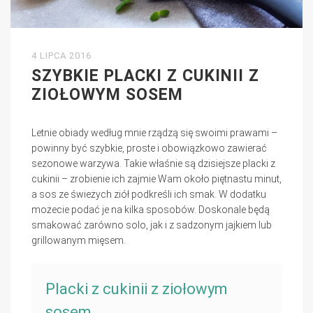
4 LIPCA 2016
SZYBKIE PLACKI Z CUKINII Z
ZIOŁOWYM SOSEM
Letnie obiady według mnie rządzą się swoimi prawami –
powinny być szybkie, proste i obowiązkowo zawierać
sezonowe warzywa. Takie właśnie są dzisiejsze placki z
cukinii – zrobienie ich zajmie Wam około piętnastu minut,
a sos ze świeżych ziół podkreśli ich smak. W dodatku
możecie podać je na kilka sposobów. Doskonale będą
smakować zarówno solo, jak i z sadzonym jajkiem lub
grillowanym mięsem.
Placki z cukinii z ziołowym
sosem