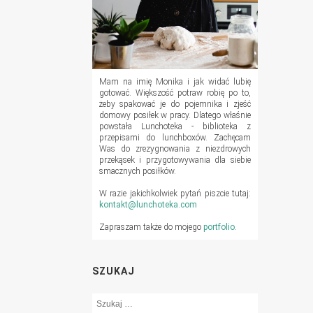
Mam na imię Monika i jak widać lubię
gotować. Większość potraw robię po to,
żeby spakować je do pojemnika i zjeść
domowy posiłek w pracy. Dlatego właśnie
powstała Lunchoteka - biblioteka z
przepisami do lunchboxów. Zachęcam
Was do zrezygnowania z niezdrowych
przekąsek i przygotowywania dla siebie
smacznych posiłków.
W razie jakichkolwiek pytań piszcie tutaj:
kontakt@lunchoteka.com
Zapraszam także do mojego
portfolio
.
SZUKAJ
Szukaj: