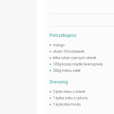
WYDRUKUJ
Potrzebujesz
mango
około 10 truskawek
kilka sztuk czarnych oliwek
100g koziej roladki twarogowej
200g miksu sałat
Dressing
2 łyżki oliwy z oliwek
1 łyżka soku z cytryny
1 łyżeczka miodu