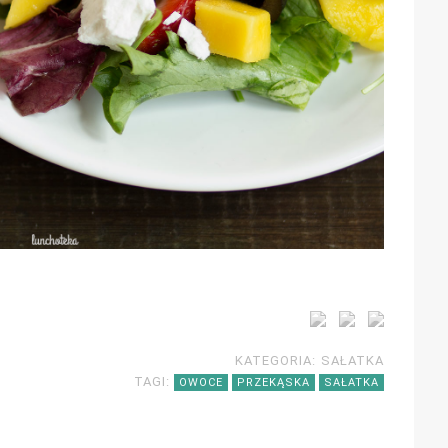
KATEGORIA:
SAŁATKA
TAGI:
OWOCE
PRZEKĄSKA
SAŁATKA