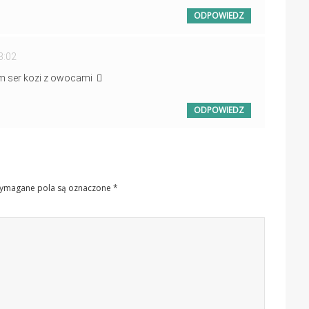
ODPOWIEDZ
3:02
m ser kozi z owocami
ODPOWIEDZ
ymagane pola są oznaczone
*