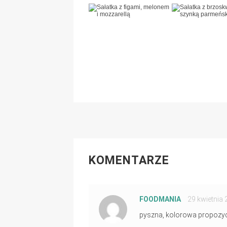
KOMENTARZE
FOODMANIA
PISZE:
29 kwietnia 
pyszna, kolorowa propozy