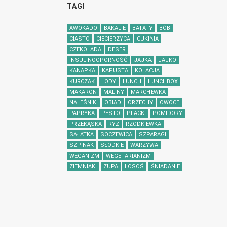
TAGI
AWOKADO
BAKALIE
BATATY
BÓB
CIASTO
CIECIERZYCA
CUKINIA
CZEKOLADA
DESER
INSULINOOPORNOŚĆ
JAJKA
JAJKO
KANAPKA
KAPUSTA
KOLACJA
KURCZAK
LODY
LUNCH
LUNCHBOX
MAKARON
MALINY
MARCHEWKA
NALEŚNIKI
OBIAD
ORZECHY
OWOCE
PAPRYKA
PESTO
PLACKI
POMIDORY
PRZEKĄSKA
RYŻ
RZODKIEWKA
SAŁATKA
SOCZEWICA
SZPARAGI
SZPINAK
SŁODKIE
WARZYWA
WEGANIZM
WEGETARIANIZM
ZIEMNIAKI
ZUPA
ŁOSOŚ
ŚNIADANIE