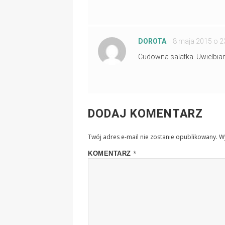
DOROTA
PISZE:
8 maja 2015 o 2
Cudowna salatka. Uwielbia
DODAJ KOMENTARZ
Twój adres e-mail nie zostanie opublikowany.
W
*
KOMENTARZ