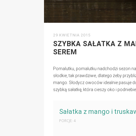
29 KWIETNIA 2015
SZYBKA SAŁATKA Z MA
SEREM
Pomalutku, pomalutku nadchodzi sezon na 
słodkie, tak prawdziwe, dlatego żeby przybl
mango. Słodycz owoców idealnie pasuje do
szybką sałatkę, która cieszy oko i podniebie
Sałatka z mango i trusk
PORCJE: 4