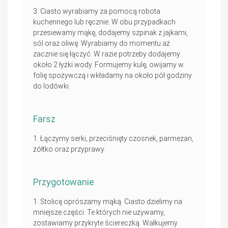
Ciasto wyrabiamy za pomocą robota
kuchennego lub ręcznie. W obu przypadkach
przesiewamy mąkę, dodajemy szpinak z jajkami,
sól oraz oliwę. Wyrabiamy do momentu aż
zacznie się łączyć. W razie potrzeby dodajemy
około 2 łyżki wody. Formujemy kulę, owijamy w
folię spożywczą i wkładamy na około pół godziny
do lodówki.
Farsz
Łączymy serki, przeciśnięty czosnek, parmezan,
żółtko oraz przyprawy.
Przygotowanie
Stolicę oprószamy mąką. Ciasto dzielimy na
mniejsze części. Te których nie używamy,
zostawiamy przykryte ściereczką. Wałkujemy