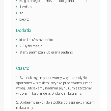
50 g startego parmezanu lub grana padano
1 żółtko
sól
pieprz
Dodatki
kilka listków szpinaku
2-3 łyżki masła
starty parmezan lub grana padano
Ciasto
Szpinak myjemy, usuwamy większe łodyżki,
sparzamy wrzątkiem i szybko przelewamy zimną
wodą. Odciskamy nadmiar płynu i umieszczamy
w pojemniku blendera. Drobno miksujemy.
Dodajemy jajko i dwa żółtka do szpinaku i razem
miksujemy.