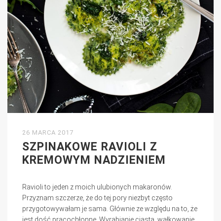
26 MARCA 2017
SZPINAKOWE RAVIOLI Z
KREMOWYM NADZIENIEM
Ravioli to jeden z moich ulubionych makaronów.
Przyznam szczerze, że do tej pory niezbyt często
przygotowywałam je sama. Głównie ze względu na to, że
jest dość pracochłonne. Wyrabianie ciasta, wałkowanie,