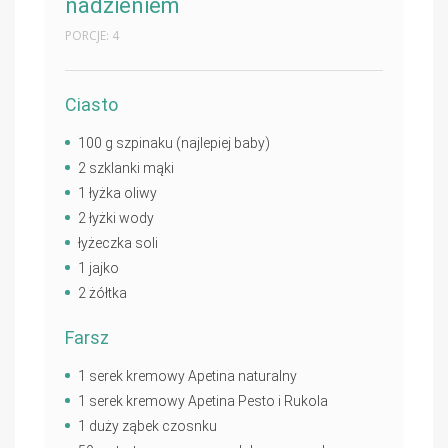
nadzieniem
PORCJE: 4
Ciasto
100 g szpinaku (najlepiej baby)
2 szklanki mąki
1 łyżka oliwy
2 łyżki wody
łyżeczka soli
1 jajko
2 żółtka
Farsz
1 serek kremowy Apetina naturalny
1 serek kremowy Apetina Pesto i Rukola
1 duży ząbek czosnku