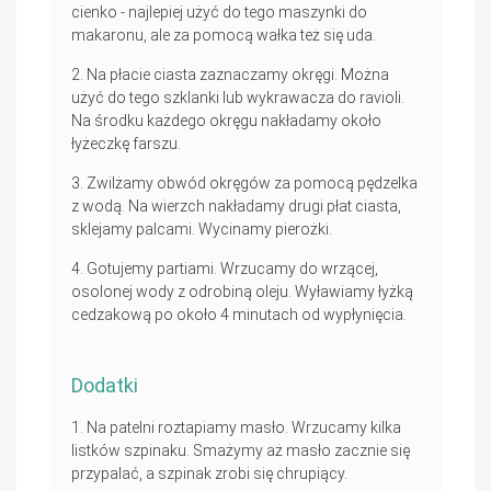
cienko - najlepiej użyć do tego maszynki do
makaronu, ale za pomocą wałka też się uda.
Na płacie ciasta zaznaczamy okręgi. Można
użyć do tego szklanki lub wykrawacza do ravioli.
Na środku każdego okręgu nakładamy około
łyżeczkę farszu.
Zwilżamy obwód okręgów za pomocą pędzelka
z wodą. Na wierzch nakładamy drugi płat ciasta,
sklejamy palcami. Wycinamy pierożki.
Gotujemy partiami. Wrzucamy do wrzącej,
osolonej wody z odrobiną oleju. Wyławiamy łyżką
cedzakową po około 4 minutach od wypłynięcia.
Dodatki
Na patelni roztapiamy masło. Wrzucamy kilka
listków szpinaku. Smażymy aż masło zacznie się
przypalać, a szpinak zrobi się chrupiący.