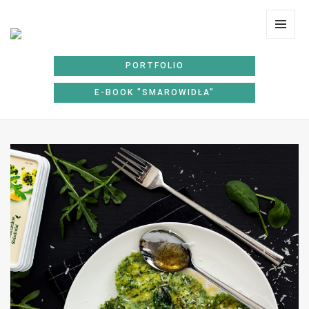
Lunchoteka
MENU
I
PORTFOLIO
WIDGE
E-BOOK "SMAROWIDŁA"