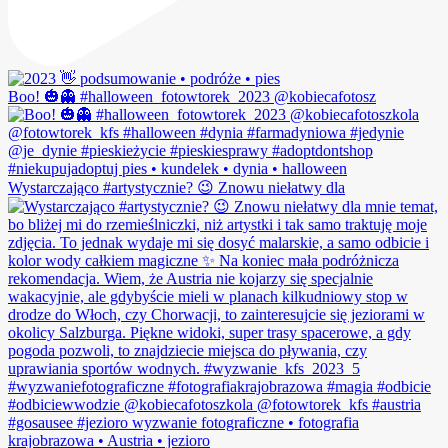
Boo! 🎃👻 #halloween_fotowtorek_2023 @kobiecafotosz
Wystarczająco #artystycznie? 😉 Znowu niełatwy dla