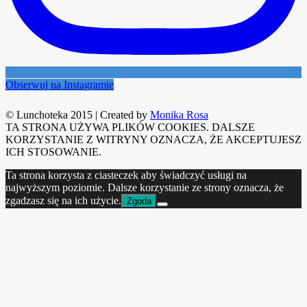
Obserwuj na Instagramie
© Lunchoteka 2015
|
Created by
Monika Rosa
TA STRONA UŻYWA PLIKÓW COOKIES. DALSZE
KORZYSTANIE Z WITRYNY OZNACZA, ŻE AKCEPTUJESZ
ICH STOSOWANIE.
Ta strona korzysta z ciasteczek aby świadczyć usługi na
najwyższym poziomie. Dalsze korzystanie ze strony oznacza, że
zgadzasz się na ich użycie.
Zgoda