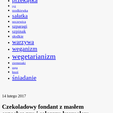
ryż
rzodkiewka
sałatka
soczewica
szparagi
szpinak
słodkie
warzywa
weganizm
wegetarianizm
ziemniaki
zupa
łosoś
śniadanie
14 lutego 2017
Czekoladowy fondant z masłem