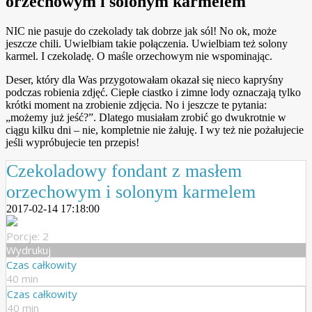
orzechowym i solonym karmelem
NIC nie pasuje do czekolady tak dobrze jak sól! No ok, może
jeszcze chili. Uwielbiam takie połączenia. Uwielbiam też solony
karmel. I czekoladę. O maśle orzechowym nie wspominając.
Deser, który dla Was przygotowałam okazał się nieco kapryśny
podczas robienia zdjęć. Ciepłe ciastko i zimne lody oznaczają tylko
krótki moment na zrobienie zdjęcia. No i jeszcze te pytania:
„możemy już jeść?”. Dlatego musiałam zrobić go dwukrotnie w
ciągu kilku dni – nie, kompletnie nie żałuję. I wy też nie pożałujecie
jeśli wypróbujecie ten przepis!
Czekoladowy fondant z masłem
orzechowym i solonym karmelem
2017-02-14 17:18:00
Porcje: 2
Wydrukuj
Czas całkowity
40 min
Czas całkowity
40 min