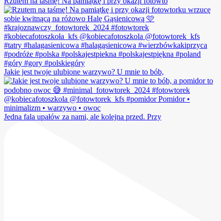
Rzutem na taśmę! Na pamiątkę i przy okazji fotowto
Jakie jest twoje ulubione warzywo? U mnie to bób,
Jedna fala upałów za nami, ale kolejna przed. Przy