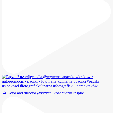
⛰️ Actor and director @krzychukosobudzki Inspire