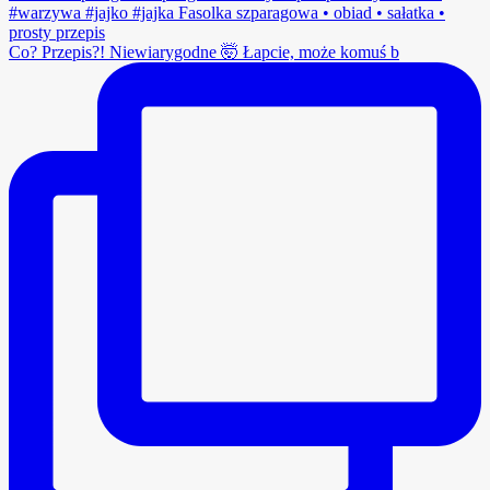
Co? Przepis?! Niewiarygodne 🤯 Łapcie, może komuś b