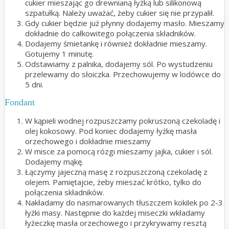
cukier mieszając go drewnianą łyżką lub silikonową
szpatułką. Należy uważać, żeby cukier się nie przypalił.
Gdy cukier będzie już płynny dodajemy masło. Mieszamy
dokładnie do całkowitego połączenia składników.
Dodajemy śmietankę i również dokładnie mieszamy.
Gotujemy 1 minutę.
Odstawiamy z palnika, dodajemy sól. Po wystudzeniu
przelewamy do słoiczka. Przechowujemy w lodówce do
5 dni.
Fondant
W kąpieli wodnej rozpuszczamy pokruszoną czekoladę i
olej kokosowy. Pod koniec dodajemy łyżkę masła
orzechowego i dokładnie mieszamy
W misce za pomocą rózgi mieszamy jajka, cukier i sól.
Dodajemy mąkę.
Łączymy jajeczną masę z rozpuszczoną czekoladę z
olejem. Pamiętajcie, żeby mieszać krótko, tylko do
połączenia składników.
Nakładamy do nasmarowanych tłuszczem kokilek po 2-3
łyżki masy. Następnie do każdej miseczki wkładamy
łyżeczkę masła orzechowego i przykrywamy resztą