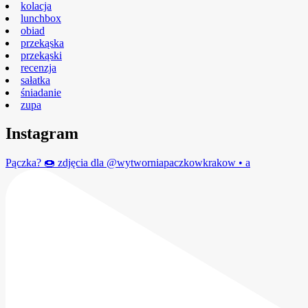
kolacja
lunchbox
obiad
przekąska
przekąski
recenzja
sałatka
śniadanie
zupa
Instagram
Pączka? 🍩 zdjęcia dla @wytworniapaczkowkrakow • a