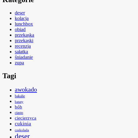
deser
kolacja
lunchbox
obiad
przekąska
przekąski
recenzja
sałatka
śniadanie
zupa
Tagi
awokado
bakalie
bataty
bób
ciasto
ciecierzyca
cukinia
czekolada
deser