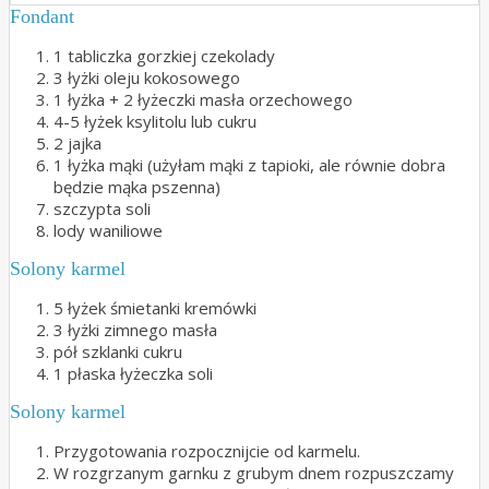
Fondant
1 tabliczka gorzkiej czekolady
3 łyżki oleju kokosowego
1 łyżka + 2 łyżeczki masła orzechowego
4-5 łyżek ksylitolu lub cukru
2 jajka
1 łyżka mąki (użyłam mąki z tapioki, ale równie dobra
będzie mąka pszenna)
szczypta soli
lody waniliowe
Solony karmel
5 łyżek śmietanki kremówki
3 łyżki zimnego masła
pół szklanki cukru
1 płaska łyżeczka soli
Solony karmel
Przygotowania rozpocznijcie od karmelu.
W rozgrzanym garnku z grubym dnem rozpuszczamy