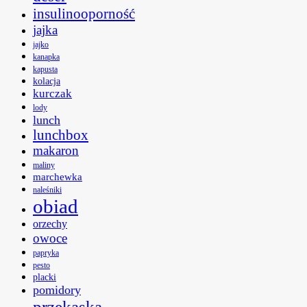
insulinooporność
jajka
jajko
kanapka
kapusta
kolacja
kurczak
lody
lunch
lunchbox
makaron
maliny
marchewka
naleśniki
obiad
orzechy
owoce
papryka
pesto
placki
pomidory
przekąska