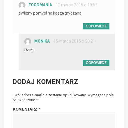
FOODMANIA
PISZE:
12 marca 2015 o 19:57
świetny pomysł na kaszę gryczaną!
ODPOWIEDZ
MONIKA
PISZE:
15 marca 2015 o 20:21
Dzięki!
ODPOWIEDZ
DODAJ KOMENTARZ
Twój adres e-mail nie zostanie opublikowany.
Wymagane pola
są oznaczone
*
*
KOMENTARZ