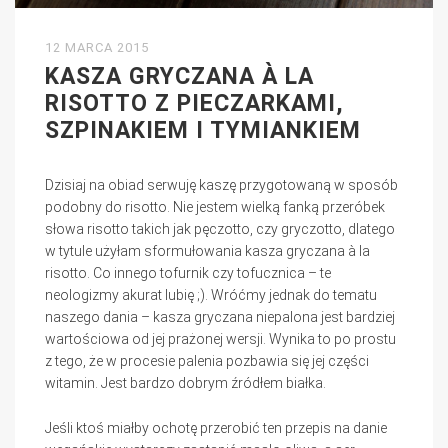
12 MARCA 2015
KASZA GRYCZANA À LA
RISOTTO Z PIECZARKAMI,
SZPINAKIEM I TYMIANKIEM
Dzisiaj na obiad serwuję kaszę przygotowaną w sposób
podobny do risotto. Nie jestem wielką fanką przeróbek
słowa risotto takich jak pęczotto, czy gryczotto, dlatego
w tytule użyłam sformułowania kasza gryczana à la
risotto. Co innego tofurnik czy tofucznica – te
neologizmy akurat lubię ;). Wróćmy jednak do tematu
naszego dania – kasza gryczana niepalona jest bardziej
wartościowa od jej prażonej wersji. Wynika to po prostu
z tego, że w procesie palenia pozbawia się jej części
witamin. Jest bardzo dobrym źródłem białka.
Jeśli ktoś miałby ochotę przerobić ten przepis na danie