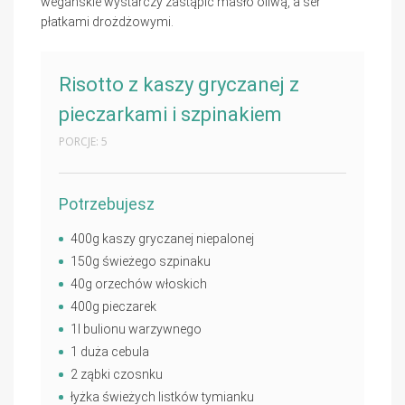
wegańskie wystarczy zastąpić masło oliwą, a ser
płatkami drożdżowymi.
Risotto z kaszy gryczanej z
pieczarkami i szpinakiem
PORCJE: 5
Potrzebujesz
400g kaszy gryczanej niepalonej
150g świeżego szpinaku
40g orzechów włoskich
400g pieczarek
1l bulionu warzywnego
1 duża cebula
2 ząbki czosnku
łyżka świeżych listków tymianku