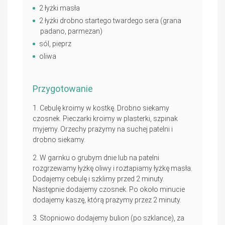
2 łyżki masła
2 łyżki drobno startego twardego sera (grana
padano, parmezan)
sól, pieprz
oliwa
Przygotowanie
Cebulę kroimy w kostkę. Drobno siekamy
czosnek. Pieczarki kroimy w plasterki, szpinak
myjemy. Orzechy prażymy na suchej patelni i
drobno siekamy.
W garnku o grubym dnie lub na patelni
rozgrzewamy łyżkę oliwy i roztapiamy łyżkę masła.
Dodajemy cebulę i szklimy przed 2 minuty.
Następnie dodajemy czosnek. Po około minucie
dodajemy kaszę, którą prażymy przez 2 minuty.
Stopniowo dodajemy bulion (po szklance), za