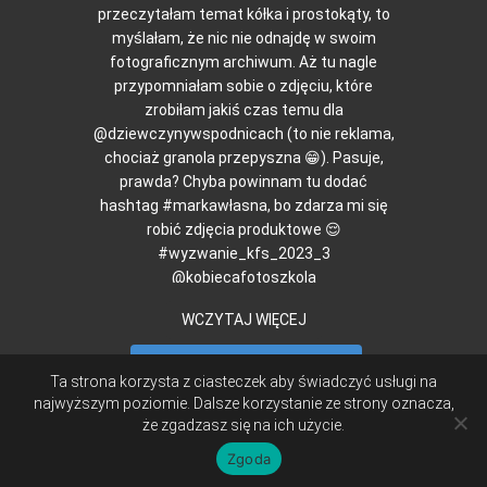
WCZYTAJ WIĘCEJ
Obserwuj na Instagramie
Ta strona korzysta z ciasteczek aby świadczyć usługi na
najwyższym poziomie. Dalsze korzystanie ze strony oznacza,
że zgadzasz się na ich użycie.
|
© LUNCHOTEKA 2015
CREATED BY
MONIKA ROSA
TA STRONA UŻYWA PLIKÓW COOKIES. DALSZE KORZYSTANIE Z
Zgoda
WITRYNY OZNACZA, ŻE AKCEPTUJESZ ICH STOSOWANIE.