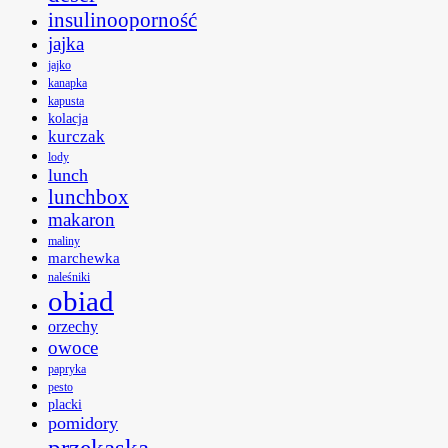
insulinooporność
jajka
jajko
kanapka
kapusta
kolacja
kurczak
lody
lunch
lunchbox
makaron
maliny
marchewka
naleśniki
obiad
orzechy
owoce
papryka
pesto
placki
pomidory
przekąska