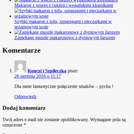
Makaron z sosem z cukinii i wegańskimi klopsikami
Szybki makaron z tofu, szparagami i pieczarkami w
sezamowym sosie
Zapiekane muszle makaronowe z dyniowym farszem
Komentarze
Konczi i Szpileczka
pisze:
26 sierpnia 2016 o 11:17
Dla mnie fantastyczne połączenie smaków – pycha !
Odpowiedz
Dodaj komentarz
Twój adres e-mail nie zostanie opublikowany.
Wymagane pola są
oznaczone
*