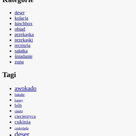
deser
kolacja
lunchbox
obiad
przekąska
przekąski
recenzja
sałatka
śniadanie
zupa
Tagi
awokado
bakalie
bataty
bób
ciasto
ciecierzyca
cukinia
czekolada
deser