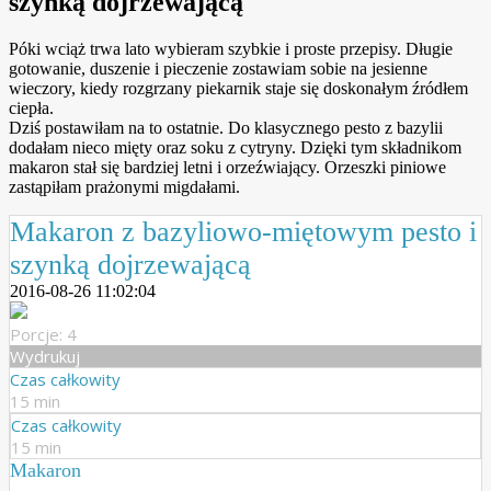
szynką dojrzewającą
Póki wciąż trwa lato wybieram szybkie i proste przepisy. Długie
gotowanie, duszenie i pieczenie zostawiam sobie na jesienne
wieczory, kiedy rozgrzany piekarnik staje się doskonałym źródłem
ciepła.
Dziś postawiłam na to ostatnie. Do klasycznego pesto z bazylii
dodałam nieco mięty oraz soku z cytryny. Dzięki tym składnikom
makaron stał się bardziej letni i orzeźwiający. Orzeszki piniowe
zastąpiłam prażonymi migdałami.
Makaron z bazyliowo-miętowym pesto i
szynką dojrzewającą
2016-08-26 11:02:04
Porcje: 4
Wydrukuj
Czas całkowity
15 min
Czas całkowity
15 min
Makaron