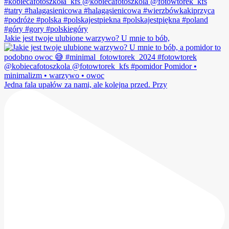
Jakie jest twoje ulubione warzywo? U mnie to bób,
Jedna fala upałów za nami, ale kolejna przed. Przy