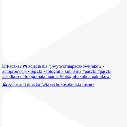
⛰️ Actor and director @krzychukosobudzki Inspire