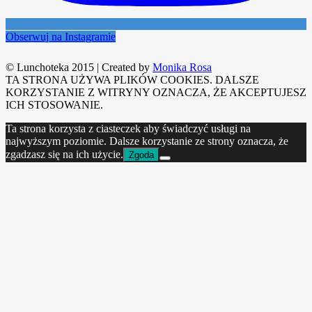
Obserwuj na Instagramie
© Lunchoteka 2015
|
Created by
Monika Rosa
TA STRONA UŻYWA PLIKÓW COOKIES. DALSZE
KORZYSTANIE Z WITRYNY OZNACZA, ŻE AKCEPTUJESZ
ICH STOSOWANIE.
Ta strona korzysta z ciasteczek aby świadczyć usługi na
najwyższym poziomie. Dalsze korzystanie ze strony oznacza, że
zgadzasz się na ich użycie.
Zgoda