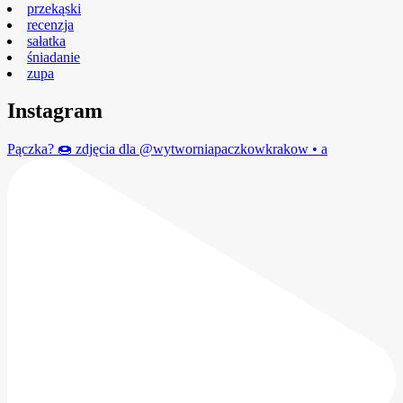
przekąski
recenzja
sałatka
śniadanie
zupa
Instagram
Pączka? 🍩 zdjęcia dla @wytworniapaczkowkrakow • a