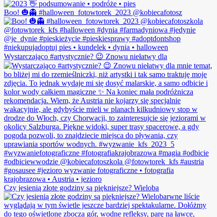
Boo! 🎃👻 #halloween_fotowtorek_2023 @kobiecafotosz
Wystarczająco #artystycznie? 😉 Znowu niełatwy dla
Czy jesienią złote godziny są piękniejsze? Wieloba