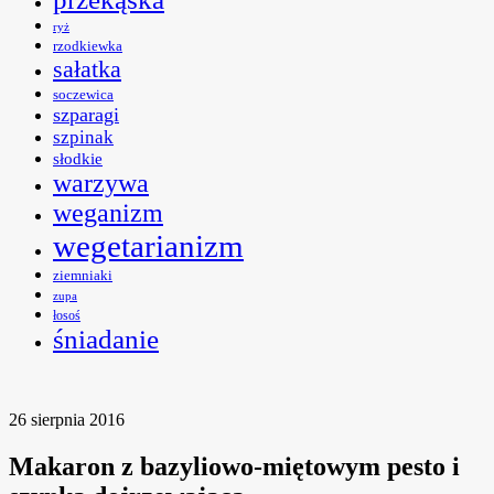
ryż
rzodkiewka
sałatka
soczewica
szparagi
szpinak
słodkie
warzywa
weganizm
wegetarianizm
ziemniaki
zupa
łosoś
śniadanie
26 sierpnia 2016
Makaron z bazyliowo-miętowym pesto i